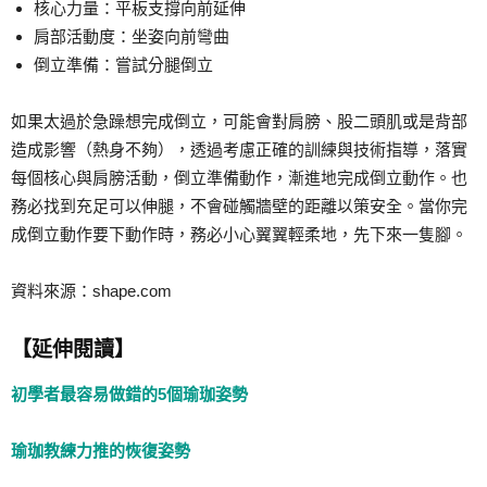
核心力量：平板支撐向前延伸
肩部活動度：坐姿向前彎曲
倒立準備：嘗試分腿倒立
如果太過於急躁想完成倒立，可能會對肩膀、股二頭肌或是背部
造成影響（熱身不夠），透過考慮正確的訓練與技術指導，落實
每個核心與肩膀活動，倒立準備動作，漸進地完成倒立動作。也
務必找到充足可以伸腿，不會碰觸牆壁的距離以策安全。當你完
成倒立動作要下動作時，務必小心翼翼輕柔地，先下來一隻腳。
資料來源：shape.com
【延伸閱讀】
初學者最容易做錯的5個瑜珈姿勢
瑜珈教練力推的恢復姿勢