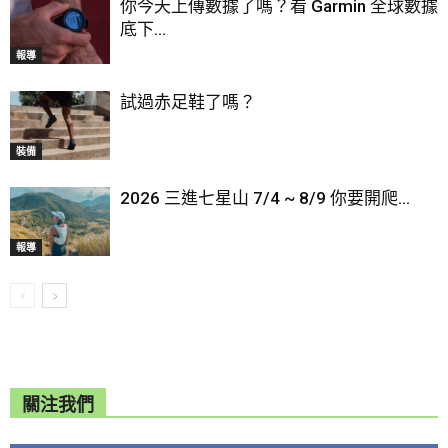
你今天上傳數據了嗎？看 Garmin 全球數據
底下...
報導
試過赤足鞋了嗎？
裝備
2026 三進七星山 7/4 ~ 8/9 你要開爬...
報導
關注我們