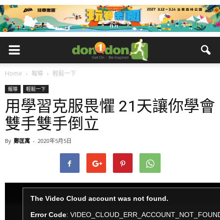
Home
報導
輕鬆一下
報導
輕鬆一下
用學習克服畏懼 21天讓你學會
雙手雙手倒立
By
鄭匡寓
-
2020年5月5日