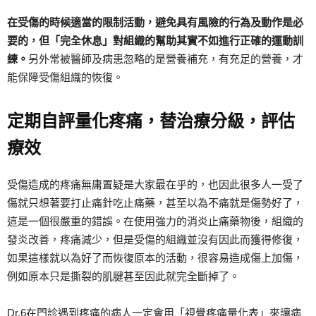
在受傷的時候適當的限制活動，避免具有風險的行為及動作是必
要的，但「完全休息」對組織的幫助其實不如進行正確的運動訓
練。
另外常被醫師及病患忽略的是營養補充，有充足的營養，才
能保障受傷組織的恢復。
定期自評量化疼痛，替治療分級，評估
療效
受傷造成的疼痛無庸置疑是大家最在乎的，也因此很多人一受了
傷就只想著要打止痛針吃止痛藥，甚至以為不痛就是傷勢好了，
這是一個很嚴重的錯誤。在使用強力的消炎止痛藥物後，組織的
發炎改善，疼痛減少，但是受傷的組織並沒有因此而獲得修復，
如果這樣就以為好了而恢復原本的活動，很容易造成傷上加傷，
例如原本只是撕裂的肌腱甚至因此就完全斷掉了。
Dr.6在門診遇到疼痛的病人一定會用「視覺疼痛量化表」來讓病