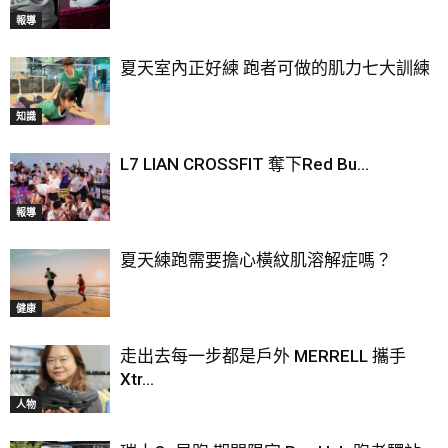
報導
夏天室內正好練 跑者可做的肌力七大訓練
知識
L7 LIAN CROSSFIT 奪下Red Bu...
報導
夏天練跑需要擔心橫紋肌溶解症嗎？
健康
走出去每一步都是戶外 MERRELL 攜手
Xtr...
人物