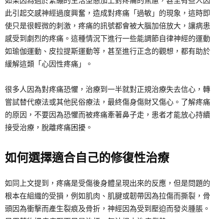
如果因為過於緊繃的生活型態加上對疼痛的焦慮，甚至有些人因
此引起交感神經過度興奮，造成對疼痛「過敏」的現象，這時即
使只是很輕微的刺激，疼痛的訊號都會被大腦加倍放大，讓病患
感受到劇烈的疼痛。這種情況下進行一些能調節自律神經的運動
如瑜伽運動、皮拉提斯運動等，甚至進行正念的觀想，都有助於
緩解這類「心因性疼痛」。
很多人因為對疼痛恐懼，治療到一半就對正規治療失去信心，轉
嘗試替代療法或其他民俗療法，最終傷身傷財又傷心。了解疼痛
的原因，不要因為恐懼而被疼痛牽著鼻子走，患者才能放心持續
接受治療，脫離疼痛困擾。
如何選擇適合自己的修復性治療
如同上文提到，疼痛是受傷後身體呈現出來的反應，但是問題的
根本在組織的受損，例如肌肉、肌腱或韌帶因為拉傷而撕裂，骨
頭因為衝擊而產生裂痕及骨折，神經因為受到壓迫而發炎腫脹。