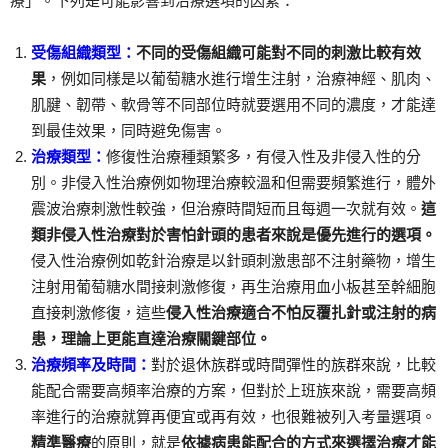
療」。下列是可能影響到治療選項的因素：
受傷組織類型：
不同的受傷組織可能對不同的刺激比較有效
果
，例如同樣是以葡萄糖水進行增生注射，治療神經、肌肉、
肌腱、韌帶、軟骨等不同部位時就要選用不同的濃度，才能達
到最佳效果，同時避免傷害。
治療類型：
修復性治療種類繁多，有侵入性及非侵入性的分
別。非侵入性治療例如物理治療較溫和但需要頻繁進行，體外
震波治療刺激性較強，但治療時間短而且每週一次就有效。
這
類非侵入性治療對於害怕針頭的患者來說是優先進行的選項。
侵入性治療例如乾針治療是以針頭刺激患部不注射藥物，增生
注射用葡萄糖水間接刺激修復，再生治療用血小板甚至幹細胞
直接刺激修復，這些
侵入性治療適合不怕反覆扎針或注射的病
患，理論上更能直達治療關鍵部位。
治療頻率及時間：
對於退休族群或時間彈性的族群來說，比較
能配合需要高頻率治療的方案，但對於上班族來說，需要高頻
率進行的治療就算再便宜或再有效，也很難被列入考量選項。
精準醫療
的原則，就是
依據病患能配合的方式來選擇治療才能