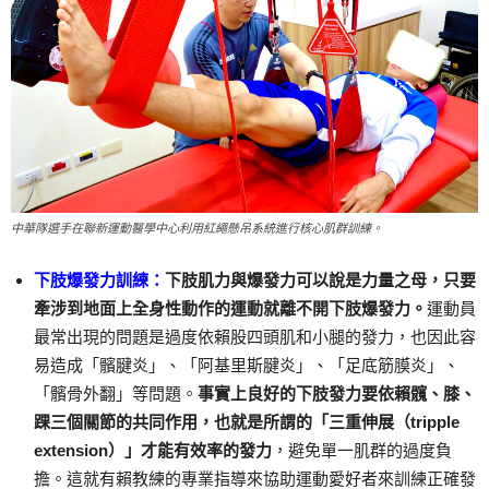
中華隊選手在聯新運動醫學中心利用紅繩懸吊系統進行核心肌群訓練。
下肢爆發力訓練：
下肢肌力與爆發力可以說是力量之母，只要
牽涉到地面上全身性動作的運動就離不開下肢爆發力。
運動員
最常出現的問題是過度依賴股四頭肌和小腿的發力，也因此容
易造成「髕腱炎」、「阿基里斯腱炎」、「足底筋膜炎」、
「髕骨外翻」等問題。
事實上良好的下肢發力要依賴髖、膝、
踝三個關節的共同作用，也就是所謂的「三重伸展（tripple
extension）」才能有效率的發力
，避免單一肌群的過度負
擔。這就有賴教練的專業指導來協助運動愛好者來訓練正確發