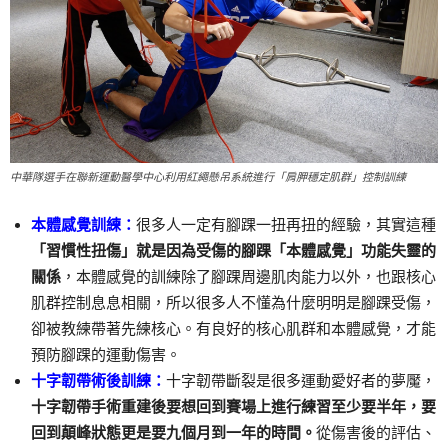
中華隊選手在聯新運動醫學中心利用紅繩懸吊系統進行「肩胛穩定肌群」控制訓練
本體感覺訓練：
很多人一定有腳踝一扭再扭的經驗，其實這種
「習慣性扭傷」就是因為受傷的腳踝「本體感覺」功能失靈的
關係
，本體感覺的訓練除了腳踝周邊肌肉能力以外，也跟核心
肌群控制息息相關，所以很多人不懂為什麼明明是腳踝受傷，
卻被教練帶著先練核心。有良好的核心肌群和本體感覺，才能
預防腳踝的運動傷害。
十字韌帶術後訓練：
十字韌帶斷裂是很多運動愛好者的夢魘，
十字韌帶手術重建後要想回到賽場上進行練習至少要半年，要
回到顛峰狀態更是要九個月到一年的時間。
從傷害後的評估、