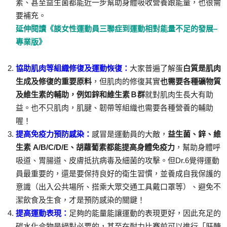
素、甚至益生菌都能近一步幫助身體吸收營養跟能量，也很需
要補充。
延伸閱讀《談女性運動員三聯症到運動相對能量不足的發展–
專業版》
協助肌肉等組織修復及運動恢復：
大家普遍了解蛋
白質是肌肉
生成及修復的重要原料
，但肌肉的修復其實
也需要各種礦物質
及維生素的輔助，例如鋅和維生素Ｂ群
就對肌肉生長大有助
益。也不只肌肉，肌腱、韌帶等組織也需要各種營養的輔助
喔！
提高免疫力預防感染：
感冒是運動員的大敵，
益生菌、鋅、維
生素 A/B/C/D/E、胡蘿蔔素都能提高身體免疫力
，幫助身體呼
吸道、胃腸道、皮膚抵抗病毒及細菌的攻擊。但Dr.6覺得運動
員最重要的，還是要保持良好的衛生習慣，並養成自我保護的
意識（出入公共場所、搭乘大眾交通工具戴口罩等）、避免不
潔飲食及生食，才是預防感染的關鍵！
提高運動表現：
足夠的能量能讓運動的表現更好，因此充足的
碳水化合物是絕對必要的，甚至在耐力比賽前可以進行「肝醣