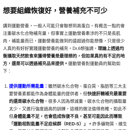
想要組織恢復好，營養補充不可少
講到運動營養，一般人可能只會聯想到高蛋白，有概念一點的會
注重碳水化合物補充量，但事實上運動營養牽涉的不只是長肌
肉，補能量而已，運動營養能做到的遠超過你能想像，只是很少
人真的有好好實踐運動營養的補充。Dr.6想強調，
理論上透過均
衡攝取天然飲食來獲得營養是最理想的，但如果真的有不足的地
方，還是可以透過補充品來提供。
運動營養對運動員的幫助如
下：
提供運動所需能量：
雖然碳水化合物、蛋白質、脂肪等三大主
要營養素都能作為身體能量的提供者，但
快速肝糖補充最重要
的還是碳水化合物
，很多人因為想減重，碳水化合物的攝取量
太少，又進行強度過高的訓練，這樣的做法值得商榷。如此不
但
身體能量不足，也會造成恢復不良，甚至可能因此而導致
「運動相對能量不足症候群（RED-S）」。
許多礦物質、維生