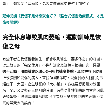
養」。如果少了這兩項，傷害要恢復就更是難上加難了！
延伸閱讀《受傷不是休息就會好？「整合式傷害治療模式」才是
恢復關鍵》
完全休息導致肌肉萎縮，運動訓練是恢
復之母
有些患者在受傷後看醫生，都會收到醫生「要多休息」的叮囑，
於是就真的「完全休息」不進行活動及訓練。根據研究，
只要一
週不活動，肌肉就會以減少3~4％的速度萎縮
，導致許多下肢骨
折或膝關節受傷的病人，來找Dr.6就診時，受傷腳的大腿肌肉已
經瘦了一大圈，產生明顯的「大小腳」，這樣要想把肌力練回
來，至少又要多花三個月的時間，有些功能性訓練的內容也因此
必須延後。遇到這種情形讓Dr.6每次都不禁呼喚我的老天鵝，這
真的是天大的誤會！