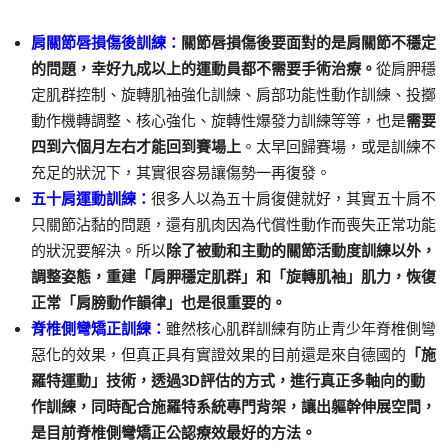
肩關節唇損傷後訓練：
關節唇損傷後要面對的是肩關節不穩定
的問題，幸好九成以上的運動員都不需要手術治療。
從肩胛穩
定肌群控制、旋轉肌袖強化訓練、肩部功能性動作訓練、投擲
動作機轉調整、核心強化、旋轉性爆發力訓練等等，也是
需要
四到六個月左右才能回到賽場上
。太早回歸賽場，或是訓練不
充足的狀況下，其實很容易讓傷勢一再復發。
五十肩運動訓練：
很多人以為五十肩復健就好，其實五十肩不
只關節沾黏的問題，還有肌肉因為代償性動作而喪失正常功能
的狀況要解決。所以
除了被動和主動的關節活動度訓練以外，
調整姿態，重建「肩胛穩定肌群」和「旋轉肌袖」肌力，恢復
正常「肩膀動作韻律」也是很重要的。
脊椎側彎矯正訓練：
雖然核心肌群訓練有防止青少年脊椎側彎
惡化的效果，但真正具有實證效果的目前還是來自德國的
「施
羅特運動」技術，透過3D評估的方式，進行真正多軸向的動
作訓練，同時配合施羅特系統專門背架，讓出軀幹伸展空間，
是目前脊椎側彎矯正公認療效最好的方法。