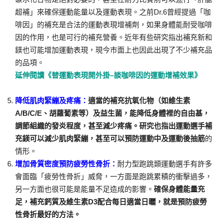
超補」來確保運動能量以及運動表現。之前Dr.6曾經提過「咖
啡因」的補充是合法的運動表現增補劑，如果身體能耐受咖啡
因的作用，也是可行的補充營養。近年有些研究指出補充新和
鎂也可能增加運動表現，現今市面上也因此出現了不少補充品
的品項。
延伸閱讀《替運動表現開外掛–談咖啡因的運動增補效果》
降低肌肉緊繃及疼痛：
適當的補充抗氧化物（如維生素
A/B/C/E、胡蘿蔔素等）及益生菌，能降低身體裡的自由基，
調節組織的發炎程度，甚至減少疼痛。研究也指出運動選手補
充鎂可以減少肌肉緊繃，甚至可以預防運動中及運動後抽筋
的
情形。
增加骨質密度預防疲勞性骨折：
耐力型跑跳類運動選手有許多
會面臨「疲勞性骨折」威脅，一方面是跑跳累積的衝擊過多，
另一方面也很可能是能量不足造成的影響。
確保身體能量充
足，補充鈣質及維生素D3配合每日適當日曬，就是預防疲勞
性骨折最好的方法。