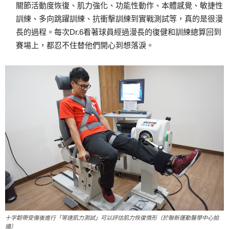
關節活動度恢復、肌力強化、功能性動作、本體感覺、敏捷性
訓練、多向跳躍訓練、抗衝擊訓練到實戰測試等，真的是很漫
長的過程。每次Dr.6看著球員經過漫長的復健和訓練總算回到
賽場上，都忍不住替他們開心到想落淚。
十字韌帶受傷後進行「等速肌力測試」可以評估肌力恢復情形（於聯新運動醫學中心拍
攝）