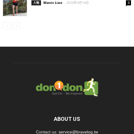
Mavis Liao
-
2026年6月16日
人物
0
ABOUT US
Contact us:
service@bravelog.tw