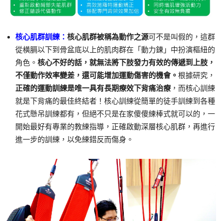
核心肌群訓練：
核心肌群被稱為動作之源
可不是叫假的，這群
從橫膈以下到骨盆底以上的肌肉群在「動力鍊」中扮演樞紐的
角色。
核心不好的話，就無法將下肢發力有效的傳遞到上肢，
不僅動作效率變差，還可能增加運動傷害的機會。
根據研究，
正確的運動訓練是唯一具有長期療效下背痛治療
，而核心訓練
就是下背痛的最佳終結者！核心訓練從簡單的徒手訓練到各種
花式懸吊訓練都有，但絕不只是在家傻傻練棒式就可以的，一
開始最好有專業的教練指導，正確啟動深層核心肌群，再進行
進一步的訓練，以免練錯反而傷身。