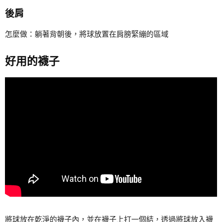
後肩
怎麼做：躺著背朝後，將球放置在肩膀緊繃的區域
好用的襪子
將球放在乾淨的襪子內，並在襪子上打一個結，透過將球放入襪