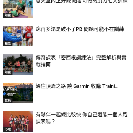
夏天室內正好練 跑者可做的肌力七大訓練
知識
跑再多還是破不了PB 問題可能不在訓練
知識
傳奇課表「密西根訓練法」完整解析與實
戰指南
知識
通往頂峰之路 談 Garmin 收購 Traini...
其他
有夥伴一起練比較快 你自己還能一個人跑
課表嗎？
心理