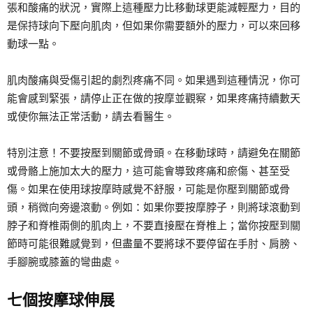
張和酸痛的狀況，實際上這種壓力比移動球更能減輕壓力，目的
是保持球向下壓向肌肉，但如果你需要額外的壓力，可以來回移
動球一點。
肌肉酸痛與受傷引起的劇烈疼痛不同。如果遇到這種情況，你可
能會感到緊張，請停止正在做的按摩並觀察，如果疼痛持續數天
或使你無法正常活動，請去看醫生。
特別注意！不要按壓到關節或骨頭。在移動球時，請避免在關節
或骨骼上施加太大的壓力，這可能會導致疼痛和瘀傷、甚至受
傷。如果在使用球按摩時感覺不舒服，可能是你壓到關節或骨
頭，稍微向旁邊滾動。例如：如果你要按摩脖子，則將球滾動到
脖子和脊椎兩側的肌肉上，不要直接壓在脊椎上；當你按壓到關
節時可能很難感覺到，但盡量不要將球不要停留在手肘、肩膀、
手腳腕或膝蓋的彎曲處。
七個按摩球伸展