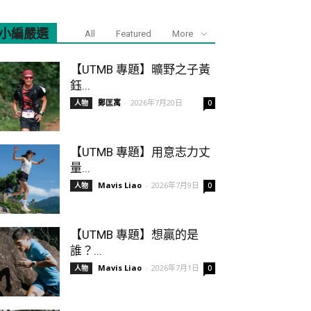
小編嚴選
All
Featured
More
【UTMB 專題】曠野之子黃
鈺...
鄭匡寓
-
2026年7月20日
人物
0
【UTMB 專題】用意志力丈
量...
Mavis Liao
-
2026年7月9日
人物
0
【UTMB 專題】想贏的是
誰？...
Mavis Liao
-
2026年7月1日
人物
0