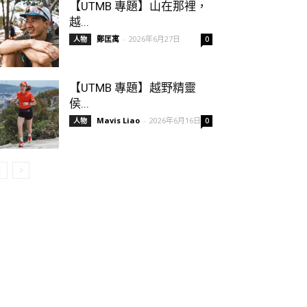
【UTMB 專題】山在那裡，
越...
鄭匡寓
-
2026年6月27日
人物
0
【UTMB 專題】越野精靈
侯...
Mavis Liao
-
2026年6月16日
人物
0