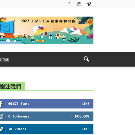
事資訊
關注我們
66,672
Fans
LIKE
0
Followers
FOLLOW
70
Videos
LIKE