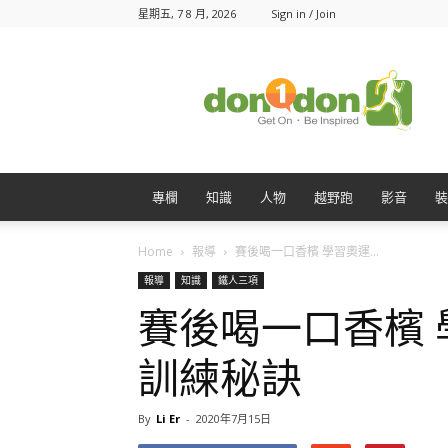
星期五, 7 8 月, 2026
Sign in / Join
Don1Don
動
一
動
專欄
知識
人物
越野跑
影音
裝
Home
報導
賽後喝一口香檳 學習奧運...
報導
知識
鐵人三項
賽後喝一口香檳
訓練秘訣
By
Li Er
-
2020年7月15日