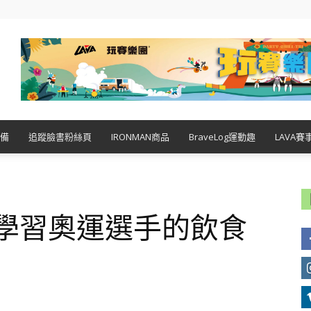
備
追蹤臉書粉絲頁
IRONMAN商品
BraveLog運動趣
LAVA賽
 學習奧運選手的飲食