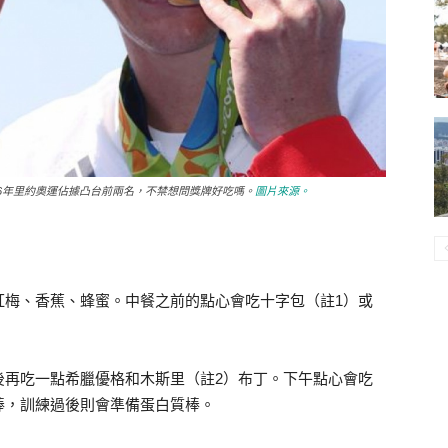
ee(右)，在2016年里約奧運佔據凸台前兩名，不禁想問獎牌好吃嗎。
圖片來源。
紅梅、香蕉、蜂蜜。中餐之前的點心會吃十字包（註1）或
後再吃一點希臘優格和木斯里（註2）布丁。下午點心會吃
棒，訓練過後則會準備蛋白質棒。