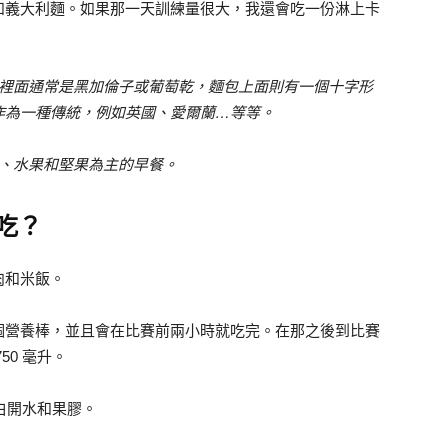
和義大利麵。如果那一天訓練量很大，我還會吃一份淋上卡
包裡面通常是黑加倫子或葡萄乾，麵包上面則有一個十字形
作為一種傳統，例如英國、愛爾蘭…等等。
片、水果和堅果為主的早餐。
吃？
肉和米飯。
個營養棒，並且會在比賽前兩小時就吃完。在那之後到比賽
0 毫升。
，白開水和果膠。