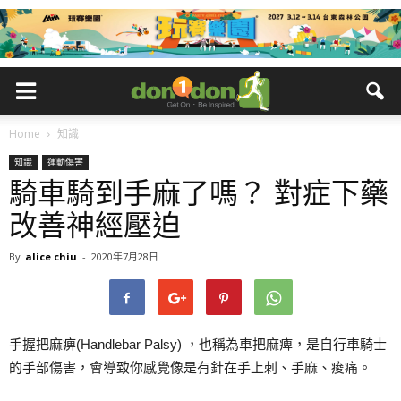
Home
知識
知識
運動傷害
騎車騎到手麻了嗎？ 對症下藥
改善神經壓迫
By
alice chiu
-
2020年7月28日
手握把麻痹(Handlebar Palsy) ，也稱為車把麻痺，是自行車騎士
的手部傷害，會導致你感覺像是有針在手上刺、手麻、痠痛。