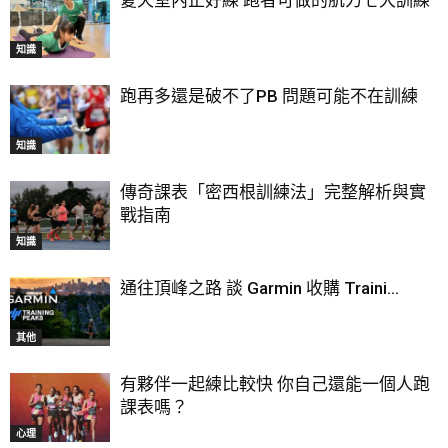
夏天室內正好練 跑者可做的肌力七大訓練
知識
跑再多還是破不了PB 問題可能不在訓練
知識
傳奇課表「密西根訓練法」完整解析與實
戰指南
知識
通往頂峰之路 談 Garmin 收購 Traini...
其他
有夥伴一起練比較快 你自己還能一個人跑
課表嗎？
心理