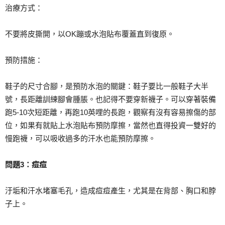
治療方式：
不要將皮撕開，以OK蹦或水泡貼布覆蓋直到復原。
預防措施：
鞋子的尺寸合腳，是預防水泡的關鍵：鞋子要比一般鞋子大半
號，長距離訓練腳會腫脹。也記得不要穿新襪子。可以穿著裝備
跑5-10次短距離，再跑10英哩的長跑，觀察有沒有容易擦傷的部
位，如果有就貼上水泡貼布預防摩擦，當然也直得投資一雙好的
慢跑襪，可以吸收過多的汗水也能預防摩擦。
問題3
：痘痘
汙垢和汗水堵塞毛孔，造成痘痘產生，尤其是在背部、胸口和脖
子上。