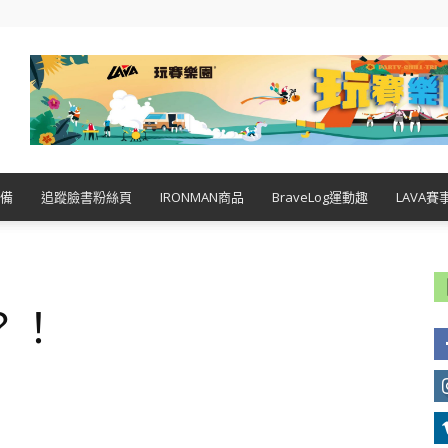
備
追蹤臉書粉絲頁
IRONMAN商品
BraveLog運動趣
LAVA賽
？！