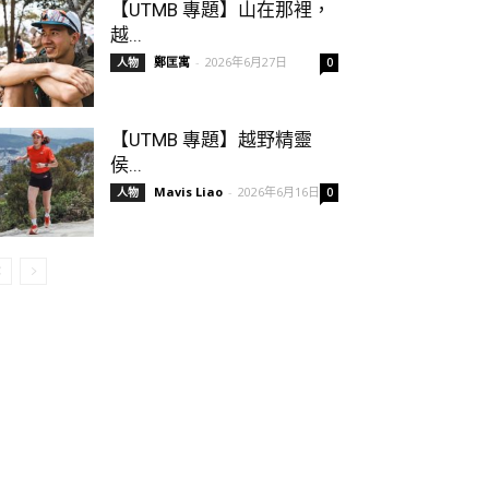
【UTMB 專題】山在那裡，
越...
鄭匡寓
-
2026年6月27日
人物
0
【UTMB 專題】越野精靈
侯...
Mavis Liao
-
2026年6月16日
人物
0