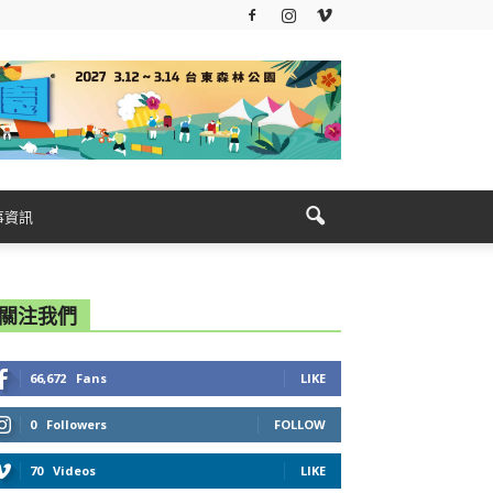
事資訊
關注我們
66,672
Fans
LIKE
0
Followers
FOLLOW
70
Videos
LIKE