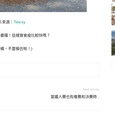
片來源：
Twicsy
計畫囉！這樣做會瘦比較快嗎？
虛構，不要模仿喲！)
Next article
當鐵人賽也有複賽和決賽時…