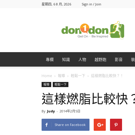
星期四, 6 8 月, 2026
Sign in / Join
Don1Don
動
一
動
專欄
知識
人物
越野跑
影音
裝
Home
報導
輕鬆一下
這樣燃脂比較快？！
報導
輕鬆一下
這樣燃脂比較快
By
Judy
-
2014年2月5日
Share on Facebook