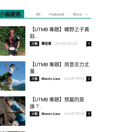
小編嚴選
All
Featured
More
【UTMB 專題】曠野之子黃
鈺...
鄭匡寓
-
2026年7月20日
人物
0
【UTMB 專題】用意志力丈
量...
Mavis Liao
-
2026年7月9日
人物
0
【UTMB 專題】想贏的是
誰？...
Mavis Liao
-
2026年7月1日
人物
0