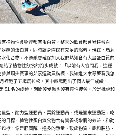
所有植物性食物裡都有蛋白質，整天的飲食都會累積蛋白
進足夠的蛋白質，同時讓身體儲有充足的燃料。現在，瑪莉
碳水化合物，不過她會確保加入我們熟知含有大量蛋白質的
莉總結了植物性飲食的跑步成就：「以前有人會問我，這種
為參與頂尖賽事的茹素運動員楷模，我知道大家等著看我怎
 個月裡跑了五場馬拉松，其中四場跑出了個人最佳成績，
跑出第 51 名的成績，期間沒受傷也沒有慢性疲勞，於是批評和
力量型、耐力型運動員、業餘運動員，或是週末運動狂，吃
成的目標。植物性蛋白質食物含有營養或增肌的效益，和動
多包袱，像是膽固醇、過多的熱量、致癌物質、飽和脂肪、