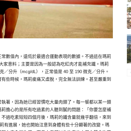
正常數值內，遠低於最適合運動表現的數據。不過這在瑪莉
乎大家意料；主要是因為一般認為吃紅肉才能補充鐵。瑪莉
分升（mcg/dL），正常值是 40 至 190 微克／分升。
實有些時候，瑪莉痠痛又虛脫，完全無法訓練。甚至嚴重到
常執著，因為她已經習慣吃大量肉類了。每一餐都以某一類
瑪莉擔心的是所有吃過素的人聽到膩的問題：「你要怎麼補
。不過吃素短短四個月後，瑪莉的鐵含量就幾乎翻倍，來到
實瑪莉有進展，她也開始注意到身體有些十分顯著的改變。瑪