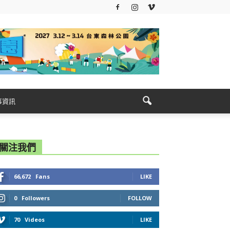
事資訊
關注我們
66,672
Fans
LIKE
0
Followers
FOLLOW
70
Videos
LIKE