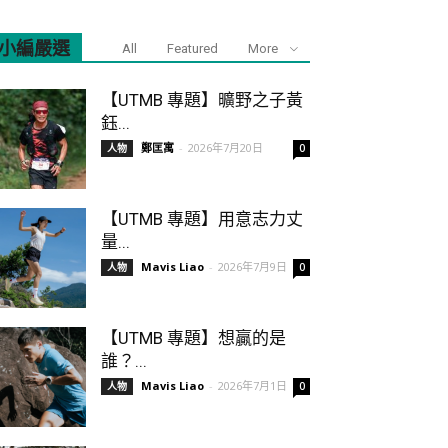
小編嚴選
All
Featured
More
【UTMB 專題】曠野之子黃
鈺...
鄭匡寓
-
2026年7月20日
人物
0
【UTMB 專題】用意志力丈
量...
Mavis Liao
-
2026年7月9日
人物
0
【UTMB 專題】想贏的是
誰？...
Mavis Liao
-
2026年7月1日
人物
0