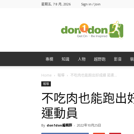
星期五, 7 8 月, 2026
Sign in / Join
Don1Don
動
一
動
專欄
知識
人物
越野跑
影音
裝
Home
報導
不吃肉也能跑出好成績 茹素...
報導
不吃肉也能跑出
運動員
By
don1don編輯群
-
2022年10月25日