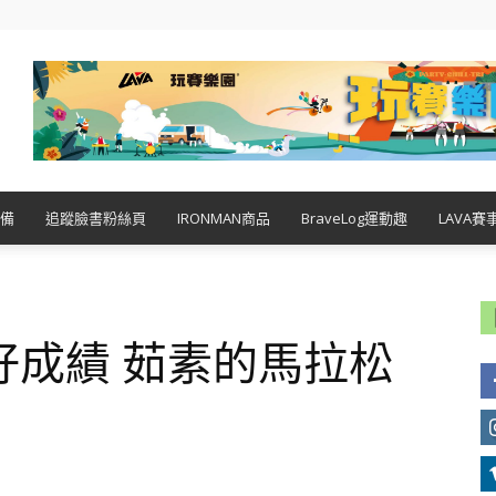
備
追蹤臉書粉絲頁
IRONMAN商品
BraveLog運動趣
LAVA賽
好成績 茹素的馬拉松