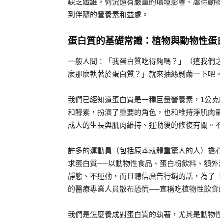
缺乏纖維，何況還有嚴重的環境影響、虐待動
到伴隨的營養素和益處。
蛋白質的基礎常識：植物與動物性蛋
一般人問：「我蛋白質吃得夠嗎？」（這我們
麼那麼執著於蛋白質？」就來抽絲剝繭一下吧
我們已經知道蛋白質是一種巨量營養素，1公克
和酵素，扮演了重要的角色，也和維持淨肌肉
成人的生長與肌肉維持、運動後的修復有關。
許多的運動員（包括原本就體重驚人的人）擔
求蛋白質──以動物性食品、蛋白粉飲料、額
靜態、不運動，而且聽信廣告行銷的話，為了
的醫療專業人員散布恐慌──宣稱吃植物性飲
我們是怎麼養成對蛋白質的執著，尤其是動物