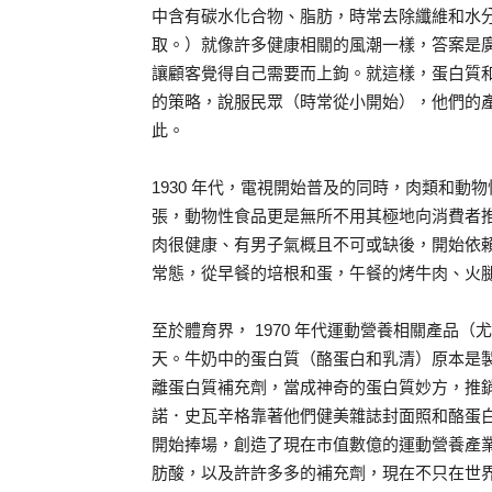
中含有碳水化合物、脂肪，時常去除纖維和水
取。）就像許多健康相關的風潮一樣，答案是
讓顧客覺得自己需要而上鉤。就這樣，蛋白質
的策略，說服民眾（時常從小開始），他們的
此。
1930 年代，電視開始普及的同時，肉類和
張，動物性食品更是無所不用其極地向消費者
肉很健康、有男子氣概且不可或缺後，開始依
常態，從早餐的培根和蛋，午餐的烤牛肉、火
至於體育界， 1970 年代運動營養相關產品
天。牛奶中的蛋白質（酪蛋白和乳清）原本是
離蛋白質補充劑，當成神奇的蛋白質妙方，推銷給運動
諾．史瓦辛格靠著他們健美雜誌封面照和酪蛋
開始捧場，創造了現在市值數億的運動營養產
肪酸，以及許許多多的補充劑，現在不只在世