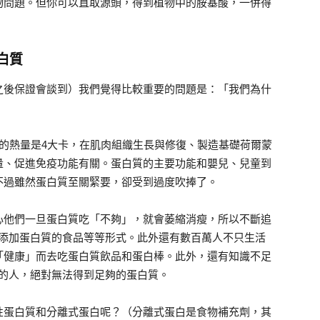
物問題。但你可以直取源頭，得到植物中的胺基酸，一併得
白質
之後保證會談到）我們覺得比較重要的問題是：「我們為什
。
的熱量是4大卡，在肌肉組織生長與修復、製造基礎荷爾蒙
量、促進免疫功能有關。蛋白質的主要功能和嬰兒、兒童到
不過雖然蛋白質至關緊要，卻受到過度吹捧了。
心他們一旦蛋白質吃「不夠」，就會萎縮消瘦，所以不斷追
外添加蛋白質的食品等等形式。此外還有數百萬人不只生活
「健康」而去吃蛋白質飲品和蛋白棒。此外，還有知識不足
食的人，絕對無法得到足夠的蛋白質。
性蛋白質和分離式蛋白呢？（分離式蛋白是食物補充劑，其