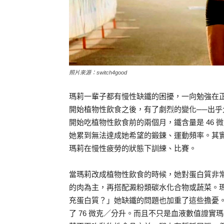
照片來源：switch4good
瑪莉一輩子都有慢性缺鐵的困擾，一向勉強在
開始植物性飲食之後，有了劇烈的變化──出
開始吃植物性飲食前的兩個月，鐵含量是 46 微克／
她累到無法達成她希望的鍛鍊、運動頻率。其
瑪莉在慢性疲勞的狀態下訓練、比賽。
當瑪莉改成植物性飲食的時候，她對蛋白質非
的肉為主，再搭配澱粉類碳水化合物或蔬菜。
充蛋白質？」她缺鐵的問題也加重了這些擔憂
了 76 微克／分升。而且不只是血液數值證