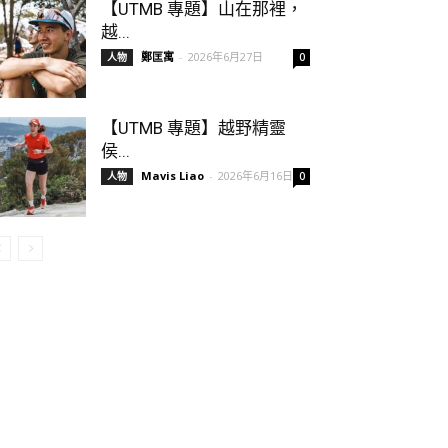
【UTMB 專題】山在那裡，
越...
鄭匡寓
-
2026年6月27日
人物
0
【UTMB 專題】越野精靈
侯...
Mavis Liao
-
2026年6月16日
人物
0