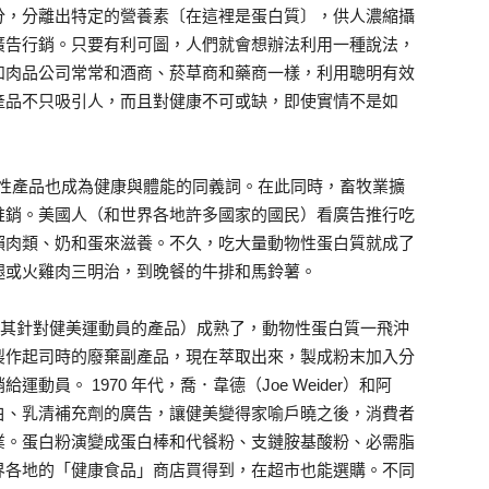
分，分離出特定的營養素〔在這裡是蛋白質〕，供人濃縮攝
廣告行銷。只要有利可圖，人們就會想辦法利用一種說法，
和肉品公司常常和酒商、菸草商和藥商一樣，利用聰明有效
產品不只吸引人，而且對健康不可或缺，即使實情不是如
動物性產品也成為健康與體能的同義詞。在此同時，畜牧業擴
推銷。美國人（和世界各地許多國家的國民）看廣告推行吃
賴肉類、奶和蛋來滋養。不久，吃大量動物性蛋白質就成了
腿或火雞肉三明治，到晚餐的牛排和馬鈴薯。
（尤其針對健美運動員的產品）成熟了，動物性蛋白質一飛沖
製作起司時的廢棄副產品，現在萃取出來，製成粉末加入分
員。 1970 年代，喬．韋德（Joe Weider）和阿
白、乳清補充劑的廣告，讓健美變得家喻戶曉之後，消費者
業。蛋白粉演變成蛋白棒和代餐粉、支鏈胺基酸粉、必需脂
界各地的「健康食品」商店買得到，在超市也能選購。不同