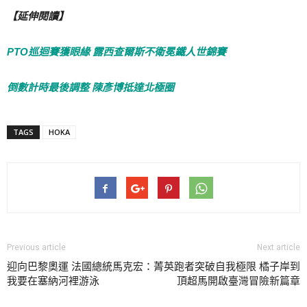
【延伸閱讀】
PTO巡迴賽獲眼緣 露西查爾斯不衛冕鐵人世錦賽
倒數計時最後調整 陳彥博抵達北極圈
TAGS
HOKA
Previous article
Next article
迎向巴黎奧運 法國總統馬克宏：
菁英跑者突破自我極限 橘子岸到
我要在塞納河裡游泳
頂超馬開啟臺灣冒險新篇章