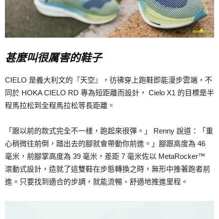
甚麼叫很厲害的鞋子
CIELO 是義大利文的『天空』，彷彿穿上跑鞋即能漫步雲端，不
同於 HOKA CIELO RD 專為短距離而設計， Cielo X1 的目標是半
程馬拉松到全程馬拉松等長距離。
「跟以前的款式完全不一樣，跑起來很彈。」 Renny 說道：「重
心稍微往前倒，踏出去的腳就會帶動你前進。」腳跟高度為 46
毫米，前腳掌高度為 39 毫米，差距 7 毫米佐以 MetaRocker™
滾動式設計，造就了這雙鞋在步態轉換之時，無形中推著跑者前
進。只要找到適合的步調，就能流暢、舒適地推進里程。