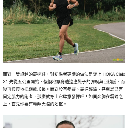
面對一雙卓越的競速鞋，對初學者建議的做法是穿上 HOKA Cielo
X1 先從五公里開始，慢慢地讓身體適應鞋子的彈韌與回饋感，而
後再慢慢地把距離加長。而對於有參賽、競速經驗、甚至是已有
固定肌力的跑者，那麼就穿上它肆意發揮吧！如同奔騰在雲端之
上，首先你要有翱翔天際的渴望。