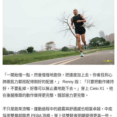
「一開始慢一點，然後慢慢地跑快，把速度加上去，你會找到心
肺跟肌力都搭配得剛好的配速，」 Renny 說：「只要把動作維持
好，不要亂掉，好像可以無止盡地跑下去。」穿上 Cielo X1 ，他
在後腿推蹬的動作做得更完整，髖部施力更完整。
不只是跑來流暢，運動過程中的避震與舒適感也相當卓越，中底
採用雙層超臨界 PEBA 泡棉，穿上這雙鞋會明顯變得更高一些。