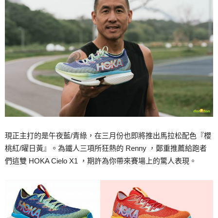
現正主打的是午夜藍/青綠，在三月份也即將推出馬拉松配色『櫻
桃紅/曜日黃』。為鐵人三項所狂熱的 Renny ，鄭重推薦給跑者
們這雙 HOKA Cielo X1 ，期許為你帶來賽場上的驚人表現。