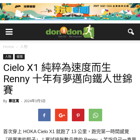
Home
人物
人物
報導
Cielo X1 純粹為速度而生
Renny 十年有夢邁向鐵人世錦
賽
By
鄭匡寓
-
2024年3月5日
首次穿上 HOKA Cielo X1 就跑了 13 公里，跑完第一時間感覺
『很厲害的鞋子』！嘗試過無數品牌的 Renny ，笑說自己一直是