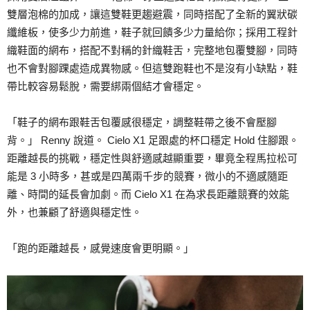
雙層泡棉的加成，讓這雙鞋更趨避震，同時搭配了全新的翼狀碳
纖維板，使多少力前進，鞋子就回饋多少力量給你；採用工程針
織鞋面的網布，搭配不對稱的針織鞋舌，完整地包覆雙腳，同時
也不會對腳踝處造成異物感。但這雙跑鞋也不是沒有小缺點，鞋
帶比較容易鬆脫，需要綁兩個結才會穩定。
「鞋子的網布跟鞋舌包覆感很穩定，調整鞋帶之後不會壓腳
背。」 Renny 說道。 Cielo X1 足跟處的杯口穩定 Hold 住腳跟。
距離越長的挑戰，穩定性與舒適感越顯重要，畢竟全程馬拉松可
能是 3 小時多，甚或是四萬兩千步的競賽，微小的不適感隨距
離、時間的延長會加劇。而 Cielo X1 在為求長距離競賽的效能
外，也兼顧了舒適與穩定性。
「跑的距離越長，感覺速度會更明顯。」