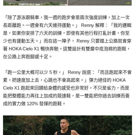
「除了游泳跟騎車，我一週的跑步會是兩次強度訓練，加上一次
長距離跑。一週會有六天維持運動。」 Renny 解釋：「我的邏輯
是，如果你安排了六天的訓練，即使有其他行程打亂計畫，你至
少也有運動五天。」而在這一陣子， Renny 只要踏上公路就會穿
著 HOKA Cielo X1 暢快奔馳。這雙設計有雙層中底泡棉的跑鞋，
在公路上奔跑腳感十足。
「跑一公里大概可以少 5 秒，」 Renny 說道：「而且跑起來不會
累，把速度加上去，心跳也不會高起來。」彈力絕佳的 HOKA
Cielo X1 跑起來回饋給身體的感受也非常好，不只是省力，而是
能把整體能力再往上加成的競速鞋，是一雙能把你過去訓練而養
成的實力做 120% 發揮的跑鞋。