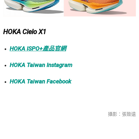
HOKA Cielo X1
HOKA ISPO+產品官網
HOKA Taiwan Instagram
HOKA Taiwan Facebook
攝影：張致遠