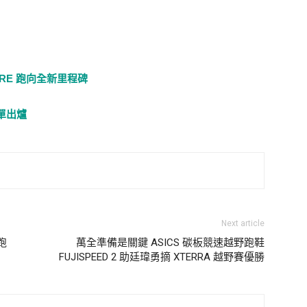
HERE 跑向全新里程碑
單出爐
Next article
 跑
萬全準備是關鍵 ASICS 碳板競速越野跑鞋
FUJISPEED 2 助廷瑋勇摘 XTERRA 越野賽優勝