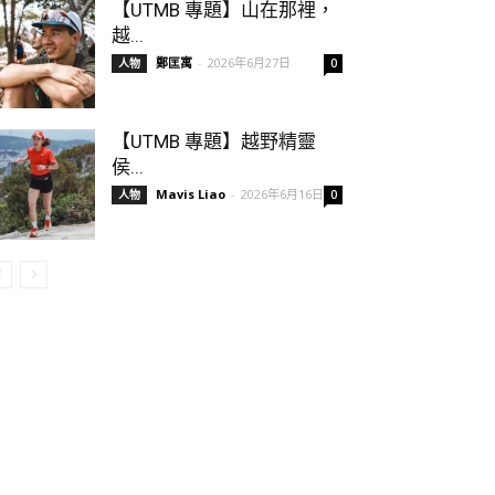
【UTMB 專題】山在那裡，
越...
鄭匡寓
-
2026年6月27日
人物
0
【UTMB 專題】越野精靈
侯...
Mavis Liao
-
2026年6月16日
人物
0