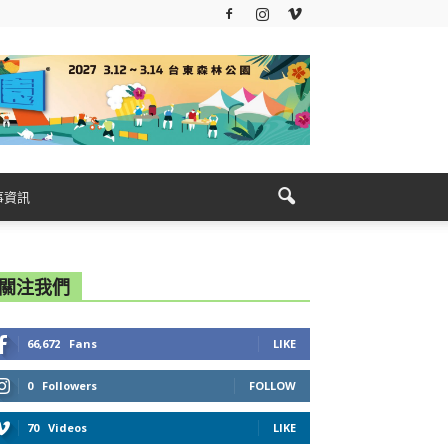
事資訊
關注我們
66,672
Fans
LIKE
0
Followers
FOLLOW
70
Videos
LIKE