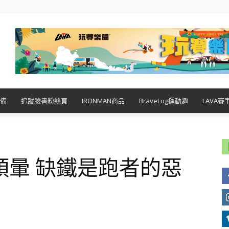
備
追蹤臉書粉絲頁
IRONMAN商品
BraveLog運動趣
LAVA賽
頭暈 缺鐵是跑者的惡