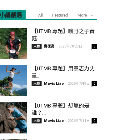
小編嚴選
All
Featured
More
【UTMB 專題】曠野之子黃
鈺...
鄭匡寓
-
2026年7月20日
人物
0
【UTMB 專題】用意志力丈
量...
Mavis Liao
-
2026年7月9日
人物
0
【UTMB 專題】想贏的是
誰？...
Mavis Liao
-
2026年7月1日
人物
0