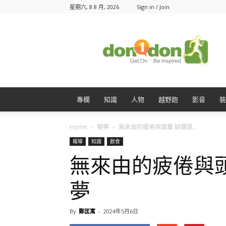
星期六, 8 8 月, 2026
Sign in / Join
Don1Don
動
一
動
專欄
知識
人物
越野跑
影音
裝
Home
報導
無來由的疲倦與頭暈 缺鐵是...
報導
知識
飲食
無來由的疲倦與
夢
By
鄭匡寓
-
2024年5月6日