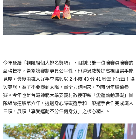
今年延續「視障組個人排名獎項」，限制只能一位陪賽員陪賽的
嚴格標準，希望讓賽制更具公平性，也透過敘獎提高視障選手能
見度，最後由鐵人好手李協興以 2 小時 43 分 41 秒拿下冠軍！協
興笑說，為了不要曬到太陽，盡全力跑回來，期待明年繼續參
賽。今年也是台灣師範大學姜義村教授帶領「愛運動動無礙」團
隊組隊連續第六年，透過身心障礙選手和一般選手合作完成鐵人
三項，展項「享受運動不分任何身分」之核心精神。