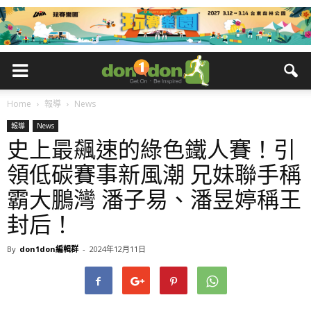
Home
報導
News
報導
News
史上最飆速的綠色鐵人賽！引
領低碳賽事新風潮 兄妹聯手稱
霸大鵬灣 潘子易、潘昱婷稱王
封后！
By
don1don編輯群
-
2024年12月11日