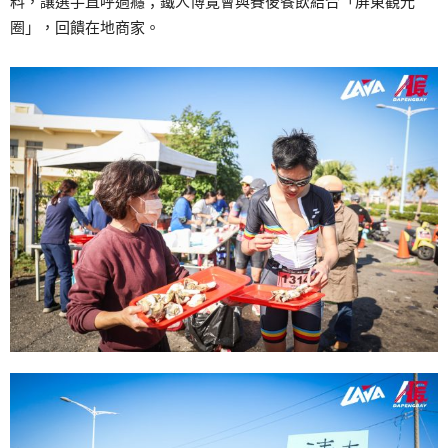
料，讓選手直呼過癮；鐵人博覽會與賽後餐飲結合「屏東觀光
圈」，回饋在地商家。