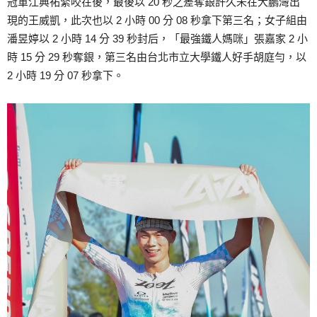
冠軍江典祐緊咬在後，最後以 20 秒之差奪銀許久未在大鵬灣出
現的王威凱，此次也以 2 小時 00 分 08 秒拿下第三名；女子組由
潘昱婷以 2 小時 14 分 39 秒封后，「最強鐵人媽咪」張嘉家 2 小
時 15 分 29 秒奪銀，第三名由台北市立大學鐵人好手胡庭勻，以
2 小時 19 分 07 秒拿下。