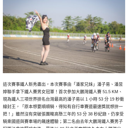
這次賽事鐵人新秀盡出，本次賽事由「潘家兄妹」潘子易、潘昱
婷聯手拿下鐵人賽男女冠軍！首次參加大鵬灣鐵人賽 51.5 KM、
現為鐵人三項世界排名台灣最高的潘子易以 1 小時 53 分 19 秒衝
線封王，「原本想要順順騎，得知有自行車賽道最速獎就想拚一
把！」雖然沒有突破張團畯高懸三年的 53 分 38 秒紀錄，仍享受
騎乘國道與賽車場的飆速體驗；第二名由去年大鵬灣鐵人賽男子