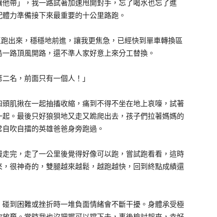
讓他帶」，我一路試著加速甩開對手，忘了喝水也忘了進
配體力準備接下來最重要的十公里路跑。
換區跑出來，穩穩地前進，讓我更焦急，已經快到單車轉換區
鳥一路頂風開路，還不準人家好意上來分工替換。
第二名，前面只有一個人！」
四頭肌揪在一起抽搐收縮，痛到不得不坐在地上哀嚎，試著
一起。最後只好狼狽地又走又跪爬出去，孩子們拉著媽媽的
常自吹自擂的英雄爸爸身旁跑過。
慢走完，走了一公里後覺得好像可以跑，嘗試跑看看，這時
來，很神奇的，雙腿越來越鬆，越跑越快，回到終點成績還
，碰到困難或挫折時一堆負面情緒會不斷干擾。身體承受極
你放棄。當時我也沒把握可以撐下去，事後檢討起來，幸好