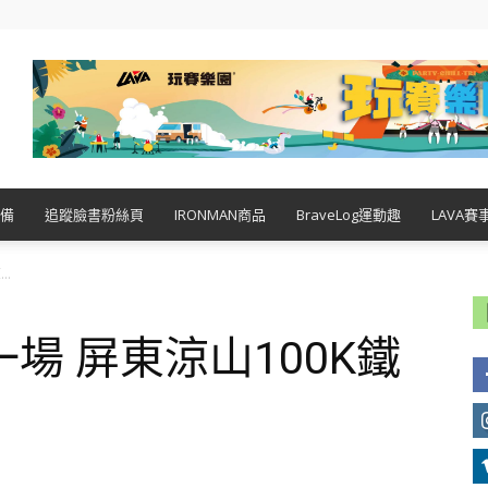
備
追蹤臉書粉絲頁
IRONMAN商品
BraveLog運動趣
LAVA賽
..
場 屏東涼山100K鐵