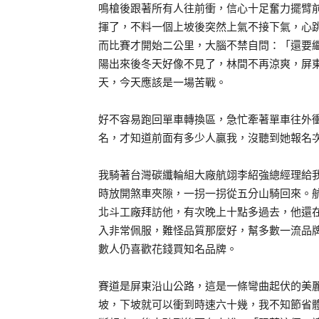
鳴槍後跟著所有人往前衝，信心十足奮力擺臂
揮了，不料一個上坡後突然上氣不接下氣，心
而比賽才開始二公里，大腦不禁自問：「還要
陽出來後冬天好像不見了，林間不再涼爽，屏
天，今天應該是一場苦戰。
好不容易跑回單車轉換區，急忙牽著單車往外
名，才知道前面有多少人贏我，沒聽到她報名
我騎著台灣碳纖輪組大廠航翊李紹強總經理給
時放開煞車夾隙，一拐一拐從五分山騎回來。
北斗工廠拜訪他，有次晚上十點多過去，他還
入非常佩服，難怪品質那麼好，幫多數一流品
數人仍喜歡花錢買知名品牌。
賽道是屏東沿山公路，這是一條彎曲起伏的美
坡，下坡就可以衝到時速六十幾，我不知節省