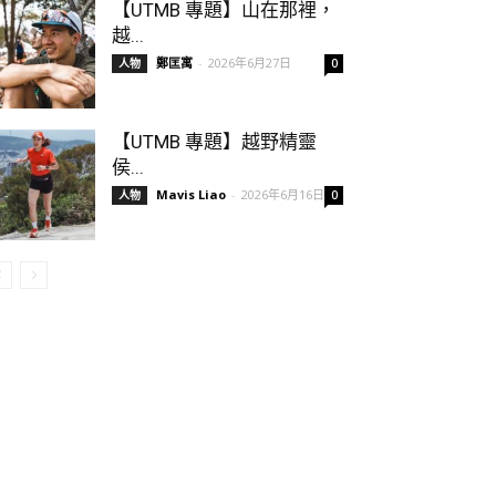
【UTMB 專題】山在那裡，
越...
鄭匡寓
-
2026年6月27日
人物
0
【UTMB 專題】越野精靈
侯...
Mavis Liao
-
2026年6月16日
人物
0