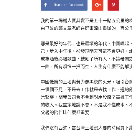
Share on Facebook
我的第一場鐵人賽其實不是五十一點五公里的
由已故的鄭文章老師在屏東涼山舉辦的一百公
那是最好的年代，也是最壞的年代，中國崛起
己，步入中年後，卻發現明天可能不會更好，
成為酒後必唱歌曲，鼓勵了所有人，不論老闆
一曲，所有煩惱一掃而空，人生有什麼不能解
中國低廉的土地與勞力像黑夜的火光，吸引台
一個個不見，不是去工作就是去找工作，邀約
常緊張，問我公司會不會到對岸設廠？高雄工
的收入。我堅定地說不會，不是我不懂成本、
父親的陪伴比什麼都重要。
我們沒有西進，當台灣土地沒人要的時候買下