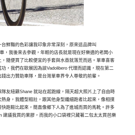
一台鮮豔的色彩讓我印象非常深刻，原來這品牌叫
腳踏車，我後來去參觀，年輕的店長就是現在好樂適的老闆小
土，隨便買了比較便宜的手套與水壺就落荒而逃。單車喜客
我們在歐展因為談Vadolibero 代理而認識，現在第二
出錢出力贊助車隊，是台灣單車界令人尊敬的前輩。
隊友紐籍Shane 就站在起跑線，隔天超大照片上了自由時
次熱身，我體型粗壯，跟其他身型纖細跑者比起來，像相撲
輕快跑鞋比起來，簡直像鄉下人為了進城而買的馬靴。許多
min 建議我買的果膠，而我的小口袋裡只藏著二包太太買芭樂