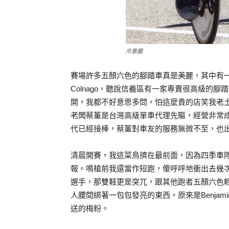
示意圖
賽場許多五顏六色的腳踏車真是美麗，其中有
Colnago，聽說信義區有一家專賣很高級的
開，我都不好意思多問，怕這麼貴的店笑我老
老闆蔡董是台灣高級單車代理先驅，經營非常成功，
代已經接棒，蔡董對車友的服務無微不至，也
清晨開賽，我這菜鳥擠在最前面，因為四季車隊
報。鳴槍前我還當作短跑，傻呼呼地衝出去幾
選手，那雙鞋更是突兀，跟其他跑者五顏六色
人腰間綁著一包包發亮的東西，原來是Benja
送的梅粉。