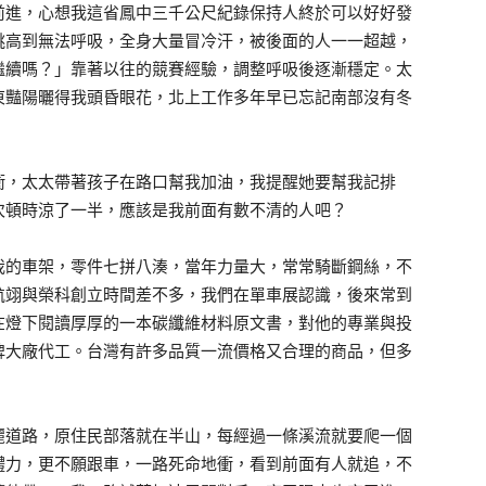
前進，心想我這省鳳中三千公尺紀錄保持人終於可以好好發
跳高到無法呼吸，全身大量冒冷汗，被後面的人一一超越，
繼續嗎？」靠著以往的競賽經驗，調整呼吸後逐漸穩定。太
東豔陽曬得我頭昏眼花，北上工作多年早已忘記南部沒有冬
衝，太太帶著孩子在路口幫我加油，我提醒她要幫我記排
次頓時涼了一半，應該是我前面有數不清的人吧？
我的車架，零件七拼八湊，當年力量大，常常騎斷鋼絲，不
航翊與榮科創立時間差不多，我們在單車展認識，後來常到
在燈下閱讀厚厚的一本碳纖維材料原文書，對他的專業與投
牌大廠代工。台灣有許多品質一流價格又合理的商品，但多
麗道路，原住民部落就在半山，每經過一條溪流就要爬一個
體力，更不願跟車，一路死命地衝，看到前面有人就追，不