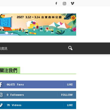
事資訊
關注我們
66,672
Fans
LIKE
0
Followers
FOLLOW
70
Videos
LIKE