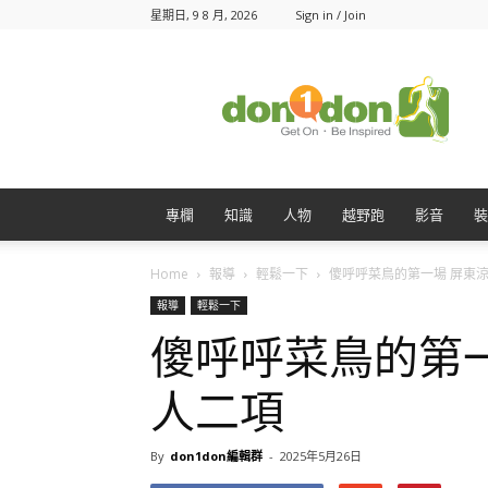
星期日, 9 8 月, 2026
Sign in / Join
Don1Don
動
一
動
專欄
知識
人物
越野跑
影音
裝
Home
報導
輕鬆一下
傻呼呼菜鳥的第一場 屏東涼.
報導
輕鬆一下
傻呼呼菜鳥的第一
人二項
By
don1don編輯群
-
2025年5月26日