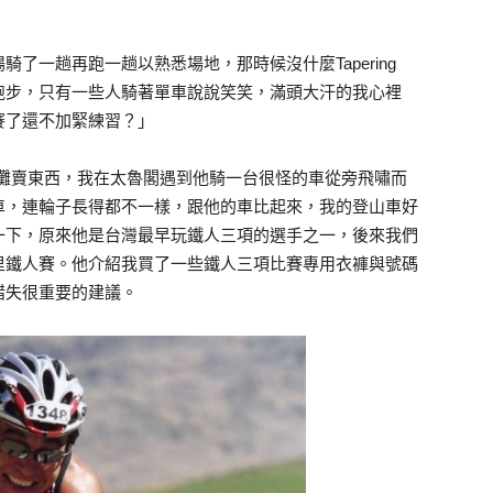
了一趟再跑一趟以熟悉場地，那時候沒什麼Tapering
跑步，只有一些人騎著單車說說笑笑，滿頭大汗的我心裡
賽了還不加緊練習？」
n 擺攤賣東西，我在太魯閣遇到他騎一台很怪的車從旁飛嘯而
車，連輪子長得都不一樣，跟他的車比起來，我的登山車好
一下，原來他是台灣最早玩鐵人三項的選手之一，後來我們
里鐵人賽。他介紹我買了一些鐵人三項比賽專用衣褲與號碼
錯失很重要的建議。