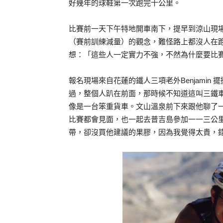
好幾年的球鞋第一次跑完十公里。
比賽前一天下午特地開車南下，提早到涼山現場騎
（賽前訓練減量）的觀念，難怪路上都沒人在
想：「這些人一定實力不強，不然為什麼要比
報名現場來自花蓮的鐵人三項老外Benjami
過，整個人趴在前面，那時候不知道這叫三鐵
像是一台笨重貨車。文山溫泉前下來跟他聊了
比賽都會見面，也一起去普吉島參加一一三公
帶，卻沒買他建議的果膠，因為我覺得太貴，