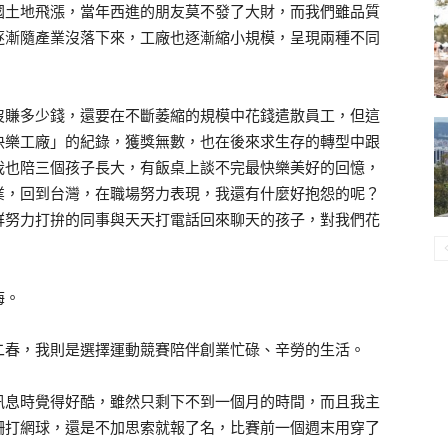
國土地飛漲，當年西進的朋友莫不發了大財，而我們雖品質
逐漸隨產業沒落下來，工廠也逐漸縮小規模，呈現兩種不同
沒賺多少錢，還要在不斷萎縮的規模中花錢遣散員工，但這
快樂工廠」的紀錄，獲獎無數，也在後來求生存的轉型中跟
我也陪三個孩子長大，有飯桌上談不完最快樂美好的回憶，
業，回到台灣，在職場努力表現，我還有什麼好抱怨的呢？
群努力打拚的同事與天天打電話回來聊天的孩子，對我們花
悔。
二春，我則是選擇運動競賽陪伴創業忙碌、辛勞的生活。
訊息時覺得好酷，雖然只剩下不到一個月的時間，而且我主
柵打網球，還是不加思索就報了名，比賽前一個週末用穿了