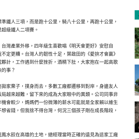
標準鐵人三項，而是跑十公里，騎八十公里，再跑十公里，
里超級鐵人二項賽。
，台灣產業外移，四年級生喜歡唱《明天會更好》安慰自
說不定更糟。台灣人的韌性十足，葉啟田的《愛拚才會贏》
或夥計，工作遇到什麼挫折，酒精下肚，大家抱在一起高歌
決的事？
商拋家棄子，撲身而去，多數工廠都遷移到對岸，身邊友人
飯局越來越難，留下來的成為大家眼中的異類。公司同事非
作機會較少，媽媽們一份微薄的薪水可能就是全家賴以維生
不想省錢，但我捨不得台灣，何況三個孩子剛在成長階段，
龍鳳水餃在高雄的土地，總經理當時正確的遠見為這家工廠