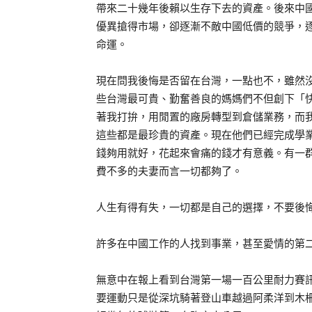
帶來二十幾年後賴以生存下去的資產。後來中
優異搶得市場，卻逐漸不敵中國低價的競爭，
命運。
現在問我後悔是否留在台灣，一點也不，雖然
些台灣最可貴、勤奮善良的媽媽們不但創下「
著我打拚，用閒置的廠房轉型到倉儲業務，而
這些都是最珍貴的資產。現在他們已經完成學
錢夠用就好，花起來會痛的錢才有意義。有一
費不多的夫妻而言一切都夠了。
人生有得有失，一切都是自己的選擇，不要後
許多在中國工作的人找到事業，甚至愛情的第
無意中在報上看到台灣第一場一百公里耐力賽
要運動只是從深坑騎著登山車越過阿柔洋到木