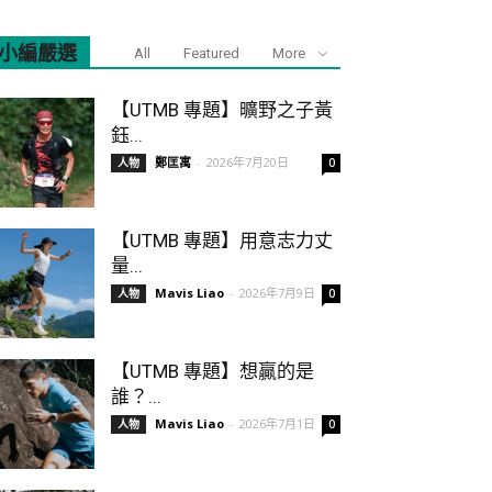
小編嚴選
All
Featured
More
【UTMB 專題】曠野之子黃
鈺...
鄭匡寓
-
2026年7月20日
人物
0
【UTMB 專題】用意志力丈
量...
Mavis Liao
-
2026年7月9日
人物
0
【UTMB 專題】想贏的是
誰？...
Mavis Liao
-
2026年7月1日
人物
0