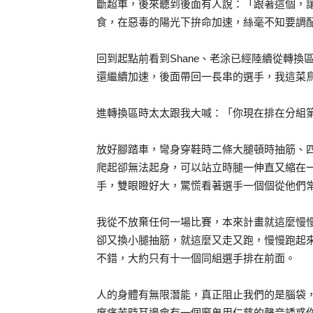
斷超車，後來聽到後面有人說：「跟著這個，
食，在惡毒的陽光下拚命加速，絲毫不知要調
回到起點前看到Shane、老涂已經陸續從轉
還繼續加速，後面帶回一長串的選手，我這菜
進轉換區時太太跟我大喊：「你現在排在分組
放好腳踏車，彎身穿鞋時二條大腿頓時抽筋、
爬起卻無法起身，可以站立時腿一伸直又縮在
手，雙眼瞪好大，驚慌看著選手一個個從他們
我從不放棄任何一場比賽，本來計畫就這麼慢
卻又換小腿抽筋，就這麼又走又跑，慢慢跑起
不錯，大約只有十一個同組選手排在前面。
人的身體有無限潛能，真正阻止我們的是腦袋
度痛苦時耳邊會有一個魔鬼用仁慈的聲音誘惑