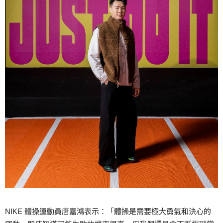
NIKE 體操運動員唐嘉鴻表示：「體操是需要極大勇氣和決心的