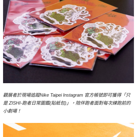
觀展者於現場追蹤
Nike Taipei Instagram
官方帳號即可獲得「只
是
ZISHI-
跑者日常圖鑑
(
貼紙包
)
」，陪伴跑者面對每次練跑前的
小劇場！