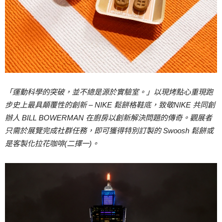
「運動科學的突破，並不總是源於實驗室。」以現烤點心重現跑
步史上最具顛覆性的創新
– NIKE
鬆餅格鞋底，致敬
NIKE
共同創
辦人
BILL BOWERMAN
在廚房以創新解決問題的傳奇。觀展者
只需於展覽完成社群任務，即可獲得特別訂製的
Swoosh
鬆餅或
是客製化拉花咖啡
(
二擇一
)
。