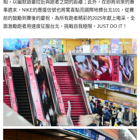
相，以幽默語彙拉近與跑者之間的距離；此外，在即將到來的賽
事週末，NIKE的應援信號也將驚喜點亮國際地標台北101，從賽
前的鼓勵到賽後的慶祝，為所有跑者精彩的2025年獻上喝采，全
面激勵跑者用速度征服台北，挑戰自我極限，JUST DO IT！