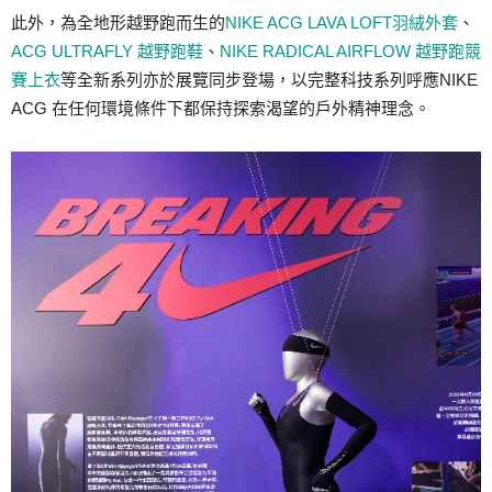
此外，為全地形越野跑而生的
NIKE ACG LAVA LOFT羽絨外套
、
ACG ULTRAFLY 越野跑鞋
、
NIKE RADICAL AIRFLOW 越野跑競
賽上衣
等全新系列亦於展覽同步登場，以完整科技系列呼應NIKE
ACG 在任何環境條件下都保持探索渴望的戶外精神理念。