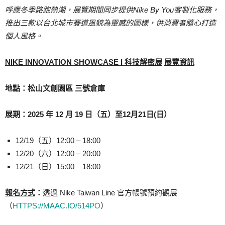
呼應冬季路跑熱潮，展覽期間同步提供
Nike By You
客製化服務，
推出三款以台北城市賽道風貌為靈感的圖樣，供消費者隨心打造
個人風格。
NIKE INNOVATION SHOWCASE I
科技解密展
展覽資訊
地點：松山文創園區
三號倉庫
展期：
2025
年
12
月
19
日（五）至
12
月
21
日
(
日）
12/19（五）12:00 – 18:00
12/20（六）12:00 – 20:00
12/21（日）15:00 – 18:00
報名方式
：
透過 Nike Taiwan Line 官方帳號預約觀展
（
HTTPS://MAAC.IO/514PO
）