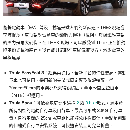
隨著電動車（EV）普及，載運是鐵人們的新課題。THEX現場分
享時提及，車頂架對電動車的續航力損耗（風阻）與碳纖維車架
的壓力是兩大硬傷。在 THEX 現場，可以感受到 Thule 正在推動
拖車鉤式載物裝置。後置載具能躲在車尾氣流後方，減少電車的
里程焦慮。
Thule EasyFold 3：
經典再進化，全新平台的彈性更高，電動
單車也可使用，採用新的束帶式固定臂及旋轉接頭，從
20mm~90mm的車架都能夾得很穩固，童車～重型登山車
（MTB）都適用。
Thule Epos：
可依據家庭需求選擇
2
或
3 bike
款式，適用於
所有類型的電動自行車及自行車，最高可承載 30KG 自行車
量，自行車間的 25cm 寬車距也能避免碰撞擦傷，重點是創新
的伸縮式自行車安裝系統，可快速安裝且可完全折疊。