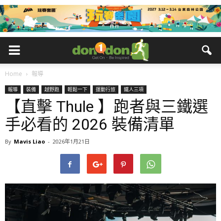
Home
報導
報導
裝備
越野跑
輕鬆一下
運動行旅
鐵人三項
【直擊 Thule 】跑者與三鐵選
手必看的 2026 裝備清單
By
Mavis Liao
-
2026年1月21日