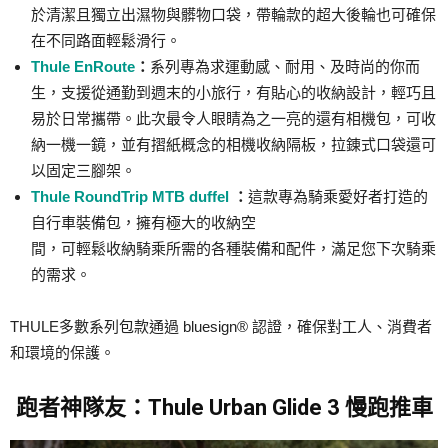
於清潔且獨立出濕物與髒物口袋，帶輪款的超大後輪也可確保
在不同路面輕鬆滑行。
Thule EnRoute
：
系列專為求運動感、耐用、及時尚的你而
生，支援從通勤到週末的小旅行，有貼心的收納設計，輕巧且
易於日常攜帶。此次最令人眼睛為之一亮的還有相機包，可收
納一機一鏡，並有摺紙概念的相機收納隔板，拉錬式口袋還可
以固定三腳架。
Thule RoundTrip MTB duffel
：
這款專為騎乘愛好者打造的
自行車裝備包，擁有極大的收納空
間，可輕鬆收納騎乘所需的各種裝備和配件，滿足您下次騎乘
的需求。
THULE多數系列包款通過 bluesign® 認證，確保對工人、消費者
和環境的保護。
跑者神隊友：Thule Urban Glide 3 慢跑推車