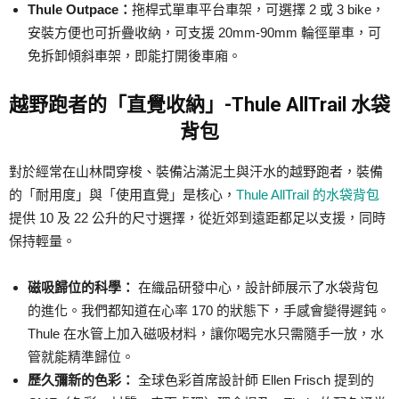
Thule Outpace：
拖桿式單車平台車架，可選擇 2 或 3 bike，
安裝方便也可折疊收納，可支援 20mm-90mm 輪徑單車，可
免拆卸傾斜車架，即能打開後車廂。
越野跑者的「直覺收納」-Thule AllTrail 水袋
背包
對於經常在山林間穿梭、裝備沾滿泥土與汗水的越野跑者，裝備
的「耐用度」與「使用直覺」是核心，
Thule AllTrail 的水袋背包
提供 10 及 22 公升的尺寸選擇，從近郊到遠距都足以支援，同時
保持輕量。
磁吸歸位的科學：
在織品研發中心，設計師展示了水袋背包
的進化。我們都知道在心率 170 的狀態下，手感會變得遲鈍。
Thule 在水管上加入磁吸材料，讓你喝完水只需隨手一放，水
管就能精準歸位。
歷久彌新的色彩：
全球色彩首席設計師 Ellen Frisch 提到的