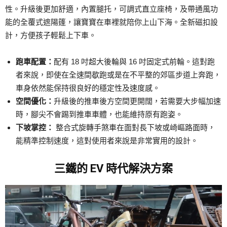
性。升級後更加舒適，內置腿托，可調式直立座椅，及帶通風功
能的全覆式遮陽篷，讓寶寶在車裡就陪你上山下海。全新磁扣設
計，方便孩子輕鬆上下車。
跑車配置：
配有 18 吋超大後輪與 16 吋固定式前輪。這對跑
者來說，即使在全速間歇跑或是在不平整的郊區步道上奔跑，
車身依然能保持很良好的穩定性及速度感。
空間優化：
升級後的推車後方空間更開闊，若需要大步幅加速
時，腳尖不會踢到推車車體，也能維持原有跑姿。
下坡掌控：
整合式旋轉手煞車在面對長下坡或崎嶇路面時，
能精準控制速度，這對使用者來說是非常實用的設計。
三鐵的 EV 時代解決方案