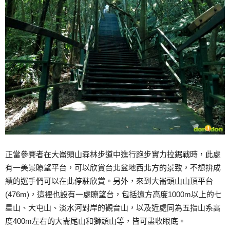
正當參賽者在大崙頭山森林步道中進行跑步實力拉鋸戰時，此處
有一美景瞭望平台，可以欣賞台北盆地西北方的景致，不想拚成
績的選手們可以在此停駐欣賞。另外，來到大崙頭山山頂平台
(476m)，這裡也設有一處瞭望台，包括遠方高度1000m以上的七
星山、大屯山、淡水河對岸的觀音山，以及近處同為五指山系高
度400m左右的大崙尾山和獅頭山等，皆可盡收眼底。