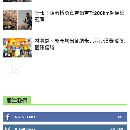
捷報！陳彥博勇奪吉爾吉斯200km超馬總
冠軍
人物
林義傑、郭彥均出征納米比亞沙漠賽 衛冕
團隊優勝
報導
關注我們
66,672
Fans
LIKE
0
Followers
FOLLOW