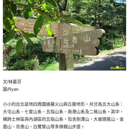
文/林嘉芬
圖/Ryan
小小的台北盆地四周圍繞著火山與丘陵地形，共分為五大山系：
大屯山系、七星山系、五指山系、南港山系及二格山系。其中，
橫跨士林區與內湖區的五指山系，包含劍潭山、大崙頭尾山、金
面山、忠勇山、白鷺鷥山等多條親山步道。