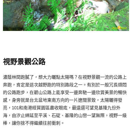
視野景觀公路
濃蔭林間跑膩了，想大力曬點太陽嗎？在視野景觀一流的公路上
奔跑，肯定是這次越野跑的特別路段之一。有別於一般冗長煩悶
的公路跑步，在碧山公路上能享受一邊奔馳一邊欣賞美景的暢快
感，身旁就是台北盆地東南方向的一片遼闊景致，太陽曬得發
亮，101和南港經貿園區盡收眼底，最遠還可望見基隆九份外
海，由汐止綿延至平溪、石碇、基隆的山巒一望無際，視野一級
棒，讓你捨不得繼續往前衝刺。