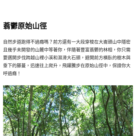
蓊鬱原始山徑
自然步道跑得不過癮嗎？前方還有一大段穿梭在大崙頭山中隱密
且幾乎未開發的山麓中等著你，伴隨著豐富蓊鬱的林相，你只需
要邁開步伐跨越山裡小溪和濕滑大石頭，避開前方橫臥的樹木與
垂下的藤蔓，迅速往上爬升，飛躍騰步在原始山徑中，保證你大
呼過癮！