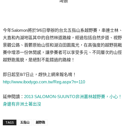
埤頭
今年Salomon將於9/6日舉辦的台北五指山系越野賽，串連士林、
大直和內湖地區其中的自然林道路線，經過包括自然步道、視野
景觀公路、蓊鬱原始山徑和湖泊田園風光，在高強度的越野挑戰
賽中增添一份休閒感，讓參賽者可以享受多元、不同層次的山徑
越野跑風貌，是絕對不能錯過的路線！
即日起至8/7日止，趕快上網來報名唷！
http://www.ibodygo.com.tw/Reg.aspx?n=110
延伸閱讀：
2013 SALOMON-SUUNTO非洲叢林越野賽，小心！
身邊有非洲土著出沒
TAGS
五指山
越野跑