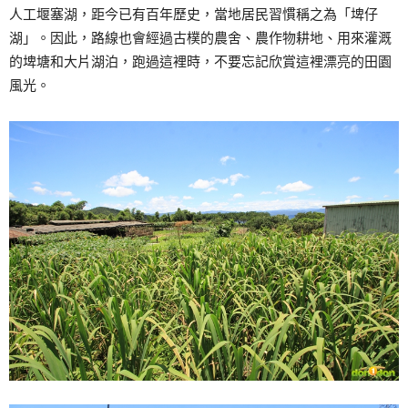
人工堰塞湖，距今已有百年歷史，當地居民習慣稱之為「埤仔
湖」。因此，路線也會經過古樸的農舍、農作物耕地、用來灌溉
的埤塘和大片湖泊，跑過這裡時，不要忘記欣賞這裡漂亮的田園
風光。