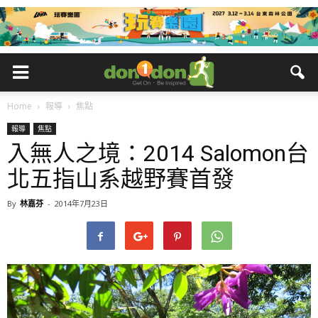
Home
報導
焦點
報導
焦點
入無人之境：2014 Salomon台
北五指山系越野賽首發
By
林嘉芬
-
2014年7月23日