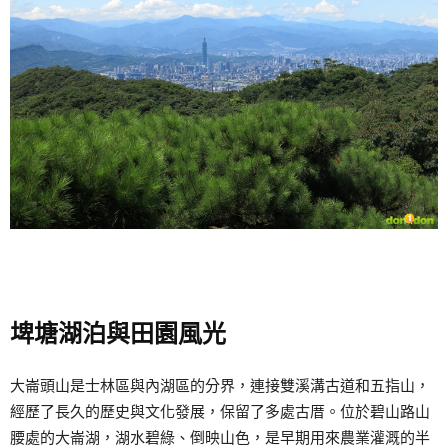
埤塘湖泊與田園風光
大崙頭山是士林區與內湖區的分界，連接雙溪溝古道和五指山，
經歷了長久的歷史與文化發展，保留了多處古厝。位於碧山路山
腰處的大崙湖，湖水碧綠、倒映山色，是早期用來農業灌溉的半