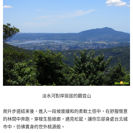
淡水河對岸挺拔的觀音山
爬升步道結束後，進入一段坡度緩和的柔軟土徑中，在舒服愜意
的林間中奔跑，穿梭生態綠廊，遇見松鼠，讓你忘卻身處台北城
市中，彷彿置身的世外桃源般。