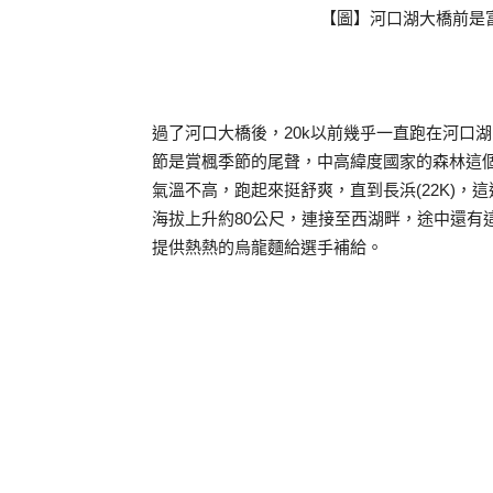
【圖】河口湖大橋前是
過了河口大橋後，20k以前幾乎一直跑在河口
節是賞楓季節的尾聲，中高緯度國家的森林這
氣溫不高，跑起來挺舒爽，直到長浜(22K)，
海拔上升約80公尺，連接至西湖畔，途中還有
提供熱熱的烏龍麵給選手補給。