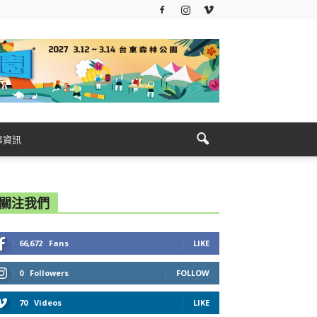
事資訊
關注我們
66,672
Fans
LIKE
0
Followers
FOLLOW
70
Videos
LIKE