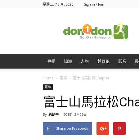
星期五, 7 8 月, 2026
Sign in / Join
Don1Don
動
一
動
專欄
知識
人物
越野跑
影音
裝
Home
報導
富士山馬拉松Chapter...
報導
富士山馬拉松Chap
By
趴趴牛
-
2015年3月25日
Share on Facebook