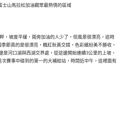
富士山馬拉松加油觀眾最熱情的區域
湖畔，坡度平緩，兩旁加油的人少了，但風景很漂亮，這時
個季節真的是很漂亮，楓紅秋黃交錯，色彩繽紛美不勝收，
這邊是河口湖與西湖交界處，從這邊開始連續3公里的上坡，
這次賽事中碰到的第一的大補給站，時間近中午，這裡面有