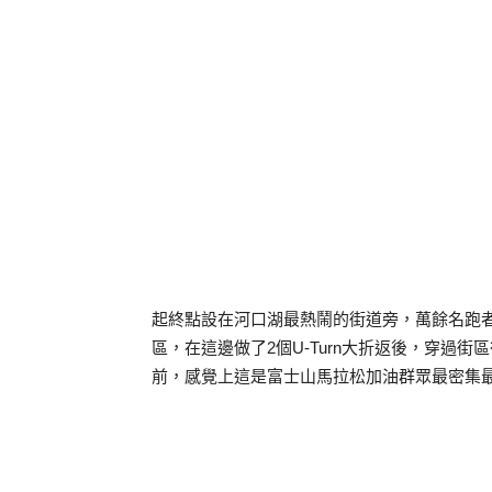
起終點設在河口湖最熱鬧的街道旁，萬餘名跑者
區，在這邊做了2個U-Turn大折返後，穿過
前，感覺上這是富士山馬拉松加油群眾最密集