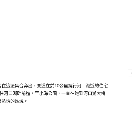
在這邊集合奔出，賽道在前10公里繞行河口湖近的住宅
街區往河口湖畔前進，至小海公園，一直在跑到河口湖大橋
最熱情的區域。