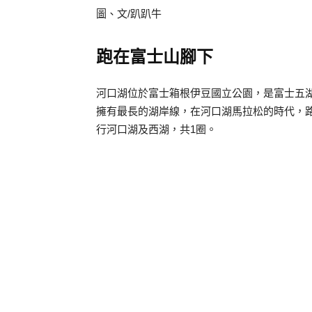
圖、文/趴趴牛
跑在富士山腳下
河口湖位於富士箱根伊豆國立公園，是富士五
擁有最長的湖岸線，在河口湖馬拉松的時代，
行河口湖及西湖，共1圈。