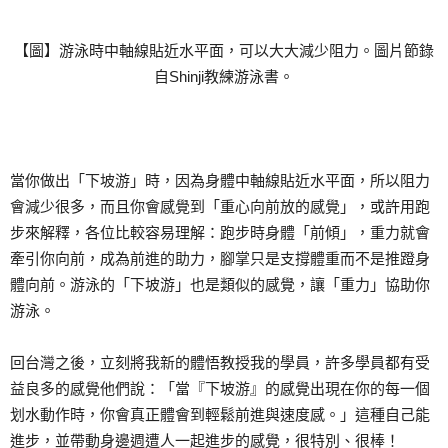
【圖】游泳時中軸線貼近水平面，可以大大減少阻力。圖片節錄
自Shinji教練游泳書。
當你做出「下坡游」時，因為身體中軸線貼近水平面，所以阻力
會減少很多，而且你會感覺到「重心向前放的感覺」，或許用跑
步來解釋，各位比較容易理解：跑步時身體「前傾」，重力就會
牽引你向前，成為前進的助力，腳掌只是支撐體重而不是推蹬身
體向前。游泳的「下坡游」也是類似的感覺，讓「重力」協助你
游泳。
回台灣之後，立刻將我新的體悟教授我的學員，許多學員都有受
益良多的感覺他們說：「當『下坡游』的感覺出現在你的每一個
划水動作時，你會真正體會到輕鬆前進與速度感。」這種自己能
進步，並帶動身邊週遭人一起進步的感覺，很特別、很棒！