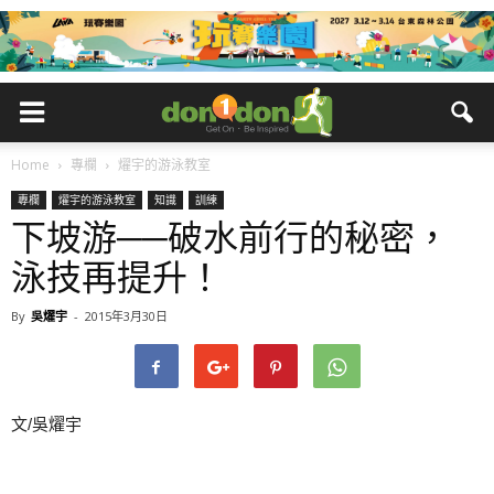
Home
專欄
燿宇的游泳教室
專欄
燿宇的游泳教室
知識
訓練
下坡游──破水前行的秘密，
泳技再提升！
By
吳燿宇
-
2015年3月30日
文/吳燿宇