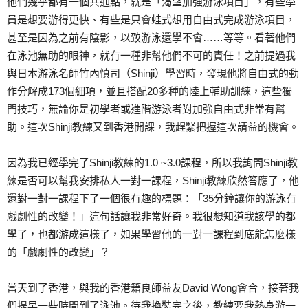
他們幾乎都有一個共通點，就是「渴望加強游泳項目」，有些學
員是想要游得更快、有些是只會蛙式想用自由式完成游泳項目，
甚至是因為之前有陰影，以致游泳還學不會……等等。看著他們
在泳池無助的眼神，就有一種非幫他們不可的責任！之前提過我
與日本游泳名師竹內慎司（Shinji）學習時，發現他將自由式的動
作分解成173個細項，並且搭配20多種的陸上輔助訓練，這些獨
門技巧，無論你是初學者或進階游泳者對加強自由式非常有幫
助。這次Shinji教練又到香港開課，我趕緊把握這次請益的機會。
因為我已經學完了Shinji教練的1.0 ~3.0課程，所以我詢問Shinji教
練是否可以幫我安排私人一對一課程，Shinji教練欣然答應了，他
還對一對一課程下了一個很有趣的標題：「35分鐘讓你的游泳有
戲劇性的改變！」這句話讓我非常好奇。我很想知道我該學的都
學了，也都游成這樣了，如果學習他的一對一課程到底能怎麼樣
的「戲劇性的改變」？
當天到了香港，與我的香港籍良師益友David Wong會合，接著我
們提早一些時間到了泳池。待我換裝完之後，教練要我熱身游一