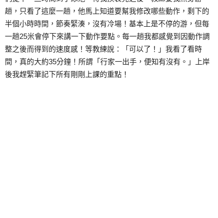
趟，只看了這麼一趟，他馬上知道要幫我修改哪些動作，剩下的
半個小時時間，節奏緊湊，沒有冷場！基本上是不停的游，但每
一趟25米會停下來講一下動作要點。每一趟我都感覺到因動作調
整之後而得到的速度感！等教練說：「可以了！」我看了看時
間，真的大約35分鐘！所謂「行家一出手，便知有沒有。」上岸
後我趕緊筆記下所有剛剛上課的重點！