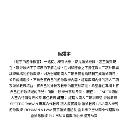
吳燿宇
【燿宇的游泳教室】 一路從小學到大學，都是游泳校隊，甚至游到現
在，跟游泳結下了深厚的不解之緣，在因緣際會之下擔任鐵人三項社團與
訓練機構的游泳教練，因為想幫助鐵人三項參賽者能順利完成游泳項目，
並且成績進步，不斷充實自己的游泳教學內容，經常與國內外的鐵人三項
及游泳教練請益，將自己的泳技及教學內容更加精進，希望能在專欄上將
自己在游泳領域的所見、所聞、所學分享給各位。
現任：
LEADER領袖
人整合行銷有限公司 專任教練
經歷：
經理人鐵人三項訓練營 游泳教練
SPEEDO TAIWAN 專案合作教練 鐵人瘋實境秀 游泳教練 LAVA鐵人學苑
游泳教練 IRONMAN & LAVA 賽事游泳組組長 臺北市立吉林國小代理教師
暨泳隊教練 台北市私立復興中小學 體育師資