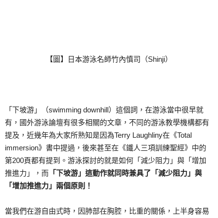
【圖】日本游泳名師竹內慎司（Shinji）
「下坡游」（swimming downhill）這個詞，在游泳當中很早就
有，國外游泳論壇有很多相關的文章，不同的游泳教學機構都有
提及，近幾年為大家所熟知是因為Terry Laughliny在《Total
immersion》書中提過，後來甚至在《鐵人三項訓練聖經》中的
第200頁都有提到。游泳探討的就是如何「減少阻力」與「增加
推進力」，而
「下坡游」這動作就同時兼具了「減少阻力」與
「增加推進力」兩個原則！
當我們在游自由式時，因肺部在胸腔，比重的關係，上半身容易