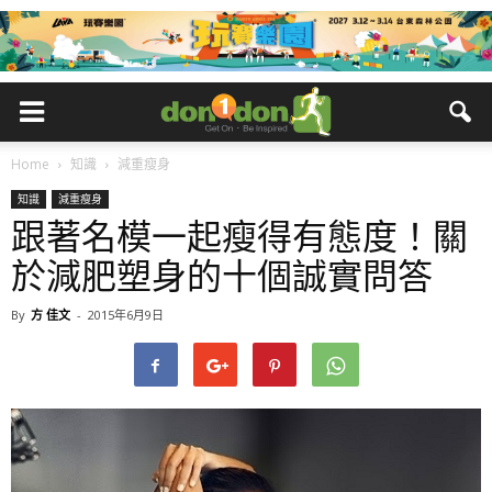
Home
知識
減重瘦身
知識
減重瘦身
跟著名模一起瘦得有態度！關
於減肥塑身的十個誠實問答
By
方 佳文
-
2015年6月9日