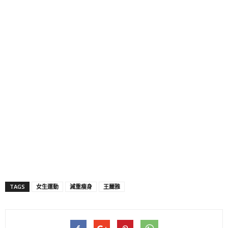
TAGS
女生運動
減重瘦身
王麗雅