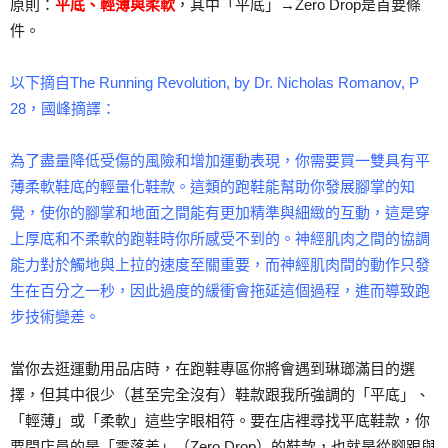
原則：
平底、輕薄與柔軟
，其中「平底」→Zero Drop是首要條
件。
以下摘自The Running Revolution, by Dr. Nicholas Romanov, P
28，國峰摘譯：
為了盡量降低受傷的風險和增加運動表現，你需要買一雙具有平
薄柔軟鞋底的輕量化鞋款。這類的跑鞋能幫助你發展腳掌的知
覺，使你的腳掌和地面之間能有更加精準與細緻的互動，這是穿
上厚底和不柔軟的跑鞋時你所感受不到的。神經肌肉之間的協調
能力對於觸地與上拉的速度至關重要，而神經肌肉間的動作只發
生在百分之一秒，因此過度的緩衝會拖延這個過程，進而導致跑
步技術變差。
當你去逛運動用品店時，在跑鞋專區你將會遇到琳瑯滿目的選
擇，但其中很少（甚至完全沒有）鞋款跟我所強調的「平底」、
「輕薄」或「柔軟」這些字眼相符。要在店裡尋找平底鞋款，你
要問店員的是「零落差」（Zero Drop）的鞋款，也就是從腳跟與