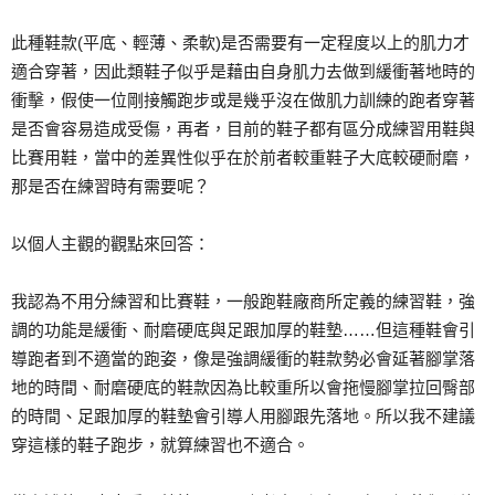
此種鞋款(平底、輕薄、柔軟)是否需要有一定程度以上的肌力才
適合穿著，因此類鞋子似乎是藉由自身肌力去做到緩衝著地時的
衝擊，假使一位剛接觸跑步或是幾乎沒在做肌力訓練的跑者穿著
是否會容易造成受傷，再者，目前的鞋子都有區分成練習用鞋與
比賽用鞋，當中的差異性似乎在於前者較重鞋子大底較硬耐磨，
那是否在練習時有需要呢？
以個人主觀的觀點來回答：
我認為不用分練習和比賽鞋，一般跑鞋廠商所定義的練習鞋，強
調的功能是緩衝、耐磨硬底與足跟加厚的鞋墊……但這種鞋會引
導跑者到不適當的跑姿，像是強調緩衝的鞋款勢必會延著腳掌落
地的時間、耐磨硬底的鞋款因為比較重所以會拖慢腳掌拉回臀部
的時間、足跟加厚的鞋墊會引導人用腳跟先落地。所以我不建議
穿這樣的鞋子跑步，就算練習也不適合。