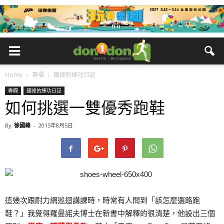
Home
專欄
國峰的練功日記
專欄
國峰的練功日記
如何挑選一雙優秀跑鞋
By
徐國峰
-
2015年8月5日
這幾次跟耐力網巡迴講課時，時常有人問到「該怎麼選路跑
鞋？」我覺得羅曼諾夫博士在新書中解釋的很清楚，他設出三個