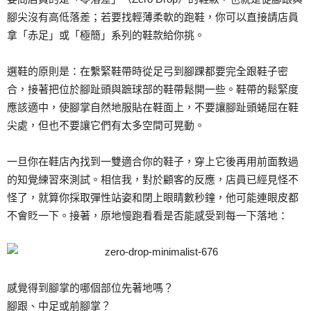
腳尖沒有高低落差；若要找輕薄柔軟的跑鞋，你可以直接請店員
拿「赤足」或「極簡」系列的鞋款給你挑。
選鞋的原則是：在繫緊鞋帶時從足弓到腳踝都要完全跟鞋子密
合，接著把位於腳趾頭與蹠球部的鞋帶鬆開一些。鞋帶的鬆緊度
應該適中，使腳掌自然地服貼在鞋面上，不要讓腳趾頭蜷屈在鞋
尖處，但也不要讓它們有太多空間可晃動。
一旦你在鞋店內找到一雙適合你的鞋子，穿上它後再用前面教過
的知覺練習來測試。相信我，對於顧客的反應，店員已經見怪不
怪了，就算你採取彈性站姿和閉上眼睛數秒鐘，他可能連眼皮都
不會貶一下。接著，原地慢跑看看是否能感受到每一下落地：
感覺得到腳掌的哪個部位先著地嗎？
腳跟、中足或前腳掌？