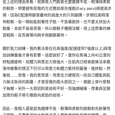
從上述的理由來看，就算是入門跑者也要選擇平底、輕薄與柔軟
的鞋款。想要避免受傷的方式應該是先慢跑(Eacy pace)與提高步
頻，因為E配速時腳掌離地的高度大約只到腳踝，步頻拉高時落
地較輕，若一開始能耐著性子跑，不急著跑快、也不要太快加大
跑量，本就不容易受傷，所以跟鞋子種類沒關。用上述厚重的練
習鞋跑，反而會導向跨步與腳跟著地。
關於肌力訓練，我的看法是在拉高強度(配速提到T強度以上)與增
加訓練量後才會有影響。這麼說好了，當你在馬場上向42公里的
終點邁進時，若體力與意志力很強大，在肌肉已經衰歇無法承擔
落地衝擊的情況下仍可以用意力和體力堅持到最後，進終點，然
後就……受傷。我的意思是，用意志力硬撐完一段自己體能與肌
力無法負荷的距離，才是受傷的兩大原因之一，跟腳上穿什麼鞋
子無關。另外一大原因則是技術不好，而強調緩衝、厚重與足跟
加厚的鞋子將引導跑向差勁的技術。
因此，我個人還是認為選擇平底、輕薄與柔軟的跑鞋和先耐著性