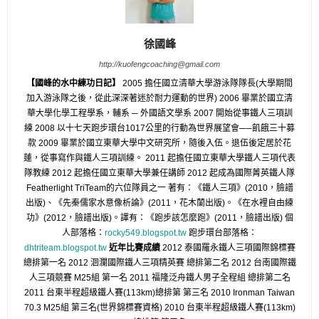
徐國峰
http://kuofengcoaching@gmail.com
【國峰的水中練功日記】
2005 擔任國立清華大學游泳隊隊長(大學期間
加入游泳隊之後，從此深深著迷於耐力運動的世界) 2006 畢業於國立清
華大學化學工程學系，輔系 ─ 外國語文學系 2007 開始從事鐵人三項訓
練 2008 以十七天跑步環台1017公里的行動為世界展望會──飢餓三十募
款 2009 畢業於國立東華大學中文研究所，隨後入伍。退伍後定居於花
蓮，從事寫作與鐵人三項訓練。 2011 起擔任國立東華大學鐵人三項代表
隊教練 2012 起擔任國立東華大學兼任講師 2012 起成為國際菁英鐵人隊
Featherlight TriTeam的六位隊員之一 著有：《鐵人三項》(2010，臉譜
出版)、《先秦儒家水意像析論》(2011，花木蘭出版)。《在水裡自由練
功》(2012，臉譜出版)。譯有：《跑步該怎麼跑》(2011，臉譜出版) 個
人部落格：
rocky549.blogspot.tw
跑步環台部落格：
dhtriteam.blogspot.tw
近年比賽成績
2012 泰國羅永鐵人三項國際錦標賽
總排第一名 2012 洄瀾國際鐵人三項精英賽 總排第二名 2012 台南國際鐵
人三項競賽 M25組 第一名 2011 福隆泛舟鐵人男子全程組 總排第二名
2011 台東半程超級鐵人賽(113km)總排第 第三名 2010 Ironman Taiwan
70.3 M25組 第三名(世界錦標賽資格) 2010 台東半程超級鐵人賽(113km)