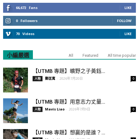
66,672
Fans
LIKE
0
Followers
FOLLOW
70
Videos
LIKE
小編嚴選
All
Featured
All time popular
【UTMB 專題】曠野之子黃鈺...
鄭匡寓
-
2026年7月20日
人物
0
【UTMB 專題】用意志力丈量...
Mavis Liao
-
2026年7月9日
人物
0
【UTMB 專題】想贏的是誰？...