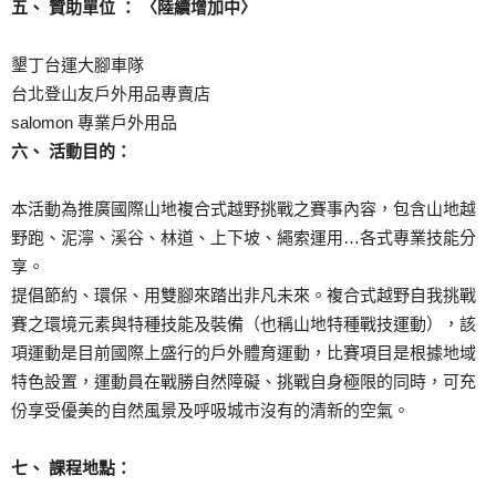
五、 贊助單位 ： 〈陸續增加中〉
墾丁台運大腳車隊
台北登山友戶外用品專賣店
salomon 專業戶外用品
六、 活動目的：
本活動為推廣國際山地複合式越野挑戰之賽事內容，包含山地越
野跑、泥濘、溪谷、林道、上下坡、繩索運用…各式專業技能分
享。
提倡節約、環保、用雙腳來踏出非凡未來。複合式越野自我挑戰
賽之環境元素與特種技能及裝備（也稱山地特種戰技運動），該
項運動是目前國際上盛行的戶外體育運動，比賽項目是根據地域
特色設置，運動員在戰勝自然障礙、挑戰自身極限的同時，可充
份享受優美的自然風景及呼吸城市沒有的清新的空氣。
七、 課程地點：