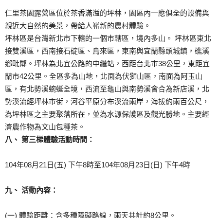
仁里茶園露營區位於茶香滿溢的坪林，園區內一應俱全的設備與
親近大自然的美景，帶給人嶄新的農村體驗。
坪林區是台灣新北市下轄的一個市轄區，境內多山。 坪林區東北
接雙溪區，西南接石碇區、烏來區，東南與宜蘭縣頭城鎮，礁溪
鄉毗鄰。坪林為北宜公路的中繼站，西距台北市38公里，東距宜
蘭市42公里。全區多為山地，北面為伏獅山區，南面為阿玉山
區，有北勢溪蜿蜒全境，西流至龜山與南勢溪會合為新店溪，北
勢溪流經坪林市街，河谷平原分布溪流兩岸，海拔約兩百公尺，
為坪林區之主要聚落所在，並為水源保護區及觀光勝地。主要經
濟農作物為文山包種茶。
八、 第三梯體驗活動時間：
104年08月21日(五) 下午8時至104年08月23日(日) 下午4時
九、 活動內容：
(一) 體驗距離：含多種障礙路線，兩天共計約8公里。