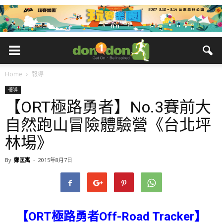
Home
報導
報導
【ORT極路勇者】No.3賽前大
自然跑山冒險體驗營《台北坪
林場》
By
鄭匡寓
-
2015年8月7日
【ORT極路勇者Off-Road Tracker】