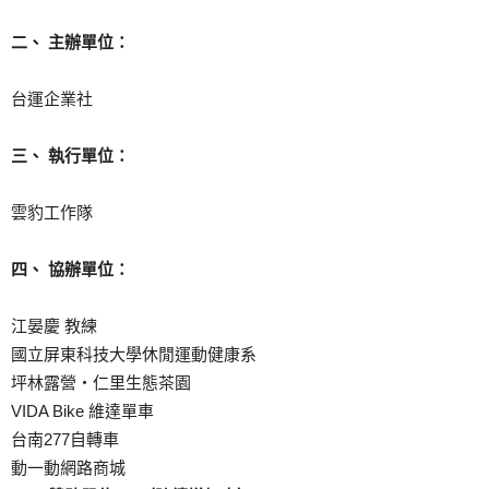
二、 主辦單位：
台運企業社
三、 執行單位：
雲豹工作隊
四、 協辦單位：
江晏慶 教練
國立屏東科技大學休閒運動健康系
坪林露營‧仁里生態茶園
VIDA Bike 維達單車
台南277自轉車
動一動網路商城