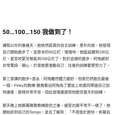
50…100…150 我做到了！
課程以外的後幾天，她依然認真的自主訓練，意外的是，她發現
自己開始進步了，從原本的50公尺，慢慢地，她能延續到100公
尺，甚至咬緊牙根能到150公尺了，對於這樣的進步，阿恂感到
非常驚訝、開心，於是她更激勵自己：往後的訓練要更努力了。
第三堂課的跑步+游泳，阿恂雖然體力變好，但是仍然跑在最後
一個。Pinky的教練-雅喬看出阿恂為了要追上前面同學逼自己加
快速度，跑得非常辛苦，因此放慢速度陪他跑完當天的訓練。
那天晚上她跟著雅喬教練跑完之後，感受也跟平常不一樣了，她
開始抓到自己的Tempo，並且了解到：「不用急於跑快，依著自