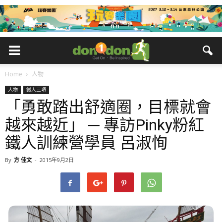
Home
人物
人物
鐵人三項
「勇敢踏出舒適圈，目標就會
越來越近」 ─ 專訪Pinky粉紅
鐵人訓練營學員 呂淑恂
By
方 佳文
-
2015年9月2日