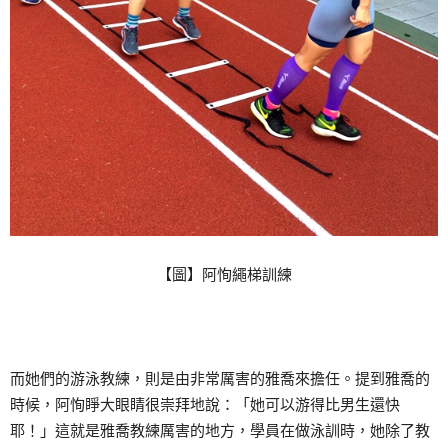
【圖】阿恂繩梯訓練
而她們的游泳教練，則是由非常厲害的雅喬來擔任。提到雅喬的
時候，阿恂睜大眼睛很崇拜地說：「她可以游得比男生還快
耶！」這就是雅喬教練厲害的地方，學員在做泳訓時，她除了教