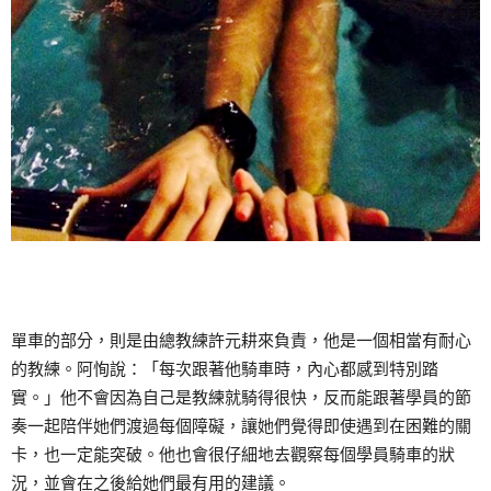
單車的部分，則是由總教練許元耕來負責，他是一個相當有耐心
的教練。阿恂說：「每次跟著他騎車時，內心都感到特別踏
實。」他不會因為自己是教練就騎得很快，反而能跟著學員的節
奏一起陪伴她們渡過每個障礙，讓她們覺得即使遇到在困難的關
卡，也一定能突破。他也會很仔細地去觀察每個學員騎車的狀
況，並會在之後給她們最有用的建議。