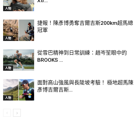
Xtr...
人物
捷報！陳彥博勇奪吉爾吉斯200km超馬總
冠軍
人物
從雪巴精神到日常訓練：趙岑笙眼中的
BROOKS ...
人物
面對高山強風與長陡坡考驗！ 極地超馬陳
彥博吉爾吉斯...
人物