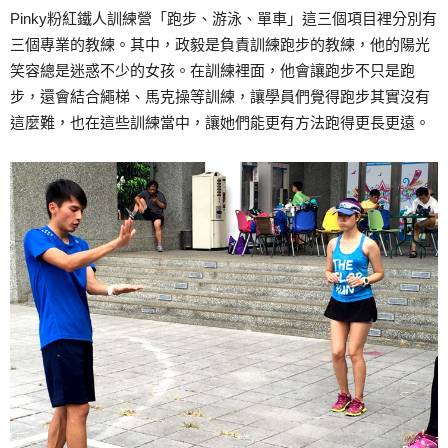
Pinky粉紅鐵人訓練營「跑步、游泳、單車」這三個項目裡分別有
三個專業的教練。其中，政毅是負責訓練跑步的教練，他的陽光
笑容總是迷惑不少的女孩。在訓練裡面，他會讓跑步不只是跑
步，還會結合繩梯、馬克操等訓練，讓學員們覺得跑步其實沒有
這麼難，也在這些訓練當中，讓她們能更有方法跑得更長更遠。