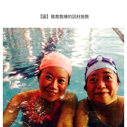
【圖】雅喬教練的因材施教