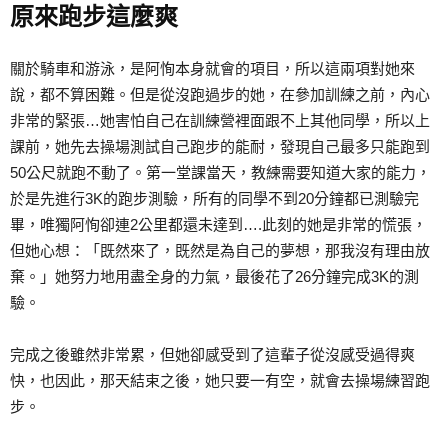
原來跑步這麼爽
關於騎車和游泳，是阿恂本身就會的項目，所以這兩項對她來
說，都不算困難。但是從沒跑過步的她，在參加訓練之前，內心
非常的緊張…她害怕自己在訓練營裡面跟不上其他同學，所以上
課前，她先去操場測試自己跑步的能耐，發現自己最多只能跑到
50公尺就跑不動了。第一堂課當天，教練需要知道大家的能力，
於是先進行3K的跑步測驗，所有的同學不到20分鐘都已測驗完
畢，唯獨阿恂卻連2公里都還未達到….此刻的她是非常的慌張，
但她心想：「既然來了，既然是為自己的夢想，那我沒有理由放
棄。」她努力地用盡全身的力氣，最後花了26分鐘完成3K的測
驗。
完成之後雖然非常累，但她卻感受到了這輩子從沒感受過得爽
快，也因此，那天結束之後，她只要一有空，就會去操場練習跑
步。