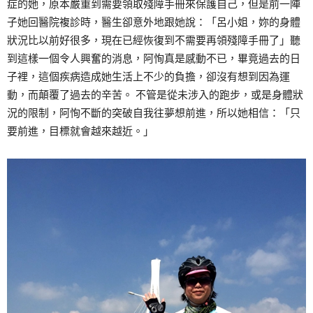
症的她，原本嚴重到需要領取殘障手冊來保護自己，但是前一陣
子她回醫院複診時，醫生卻意外地跟她說：「呂小姐，妳的身體
狀況比以前好很多，現在已經恢復到不需要再領殘障手冊了」聽
到這樣一個令人興奮的消息，阿恂真是感動不已，畢竟過去的日
子裡，這個疾病造成她生活上不少的負擔，卻沒有想到因為運
動，而顛覆了過去的辛苦。 不管是從未涉入的跑步，或是身體狀
況的限制，阿恂不斷的突破自我往夢想前進，所以她相信：「只
要前進，目標就會越來越近。」