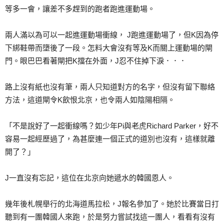
等多一會，讓差不多趕到的跑者跑進運動場。
兩人滿以為可以一起進運動場衝線， J跑進運動場了，但K因為停
下綁鞋帶而墮後了一段。怎料大會沒有等及K而關上運動場的閘
門。眼巴巴看著閘把K擋在外面，J忍不住掉下淚．．．
路上沒有紙也沒有筆，兩人只知道對方的名字，但沒有留下聯絡
方法，這道閘令K飲恨北京，也令兩人如陰陽相隔。
「不是說好了一起衝線嗎？如少年Pi與老虎Richard Parker，好不
容易一起經歷過了，為甚麼連一個正式的道別也沒有，這樣就離
開了？」
J一直沒有忘記，這位在北京向她遞水的韓國恩人。
幾年後札幌舉行的北海道馬拉松，J報名參加了。她於比賽當日打
聽到有一團韓國人來跑，於是努力嘗試找這一團人，看看有沒有