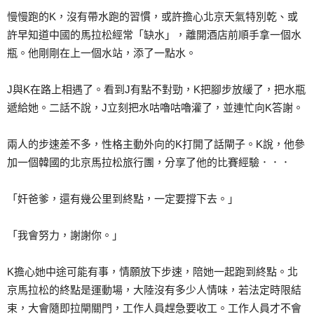
慢慢跑的K，沒有帶水跑的習慣，或許擔心北京天氣特別乾、或
許早知道中國的馬拉松經常「缺水」，離開酒店前順手拿一個水
瓶。他剛剛在上一個水站，添了一點水。
J與K在路上相遇了。看到J有點不對勁，K把腳步放緩了，把水瓶
遞給她。二話不說，J立刻把水咕嚕咕嚕灌了，並連忙向K答謝。
兩人的步速差不多，性格主動外向的K打開了話閘子。K說，他參
加一個韓國的北京馬拉松旅行團，分享了他的比賽經驗．．．
「奸爸爹，還有幾公里到終點，一定要撐下去。」
「我會努力，謝謝你。」
K擔心她中途可能有事，情願放下步速，陪她一起跑到終點。北
京馬拉松的終點是運動場，大陸沒有多少人情味，若法定時限結
束，大會隨即拉閘關門，工作人員趕急要收工。工作人員才不會