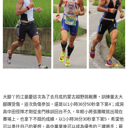
大腳丫的江晏慶這次為了去月底的蒙古越野挑戰賽，訓練量太大
腳踝受傷，這次負傷參加，還是以1小時36分50秒拿下第4；成淵
高中田徑隊才剛從金門移訓回台不久，年輕小將張團畯就出現在
賽場上，也拿下不錯的成績，以1小時38分30秒拿下第5，希望他
可以勇往自己的夢想，高中畢業後可以成為優秀的三鐵選手；最