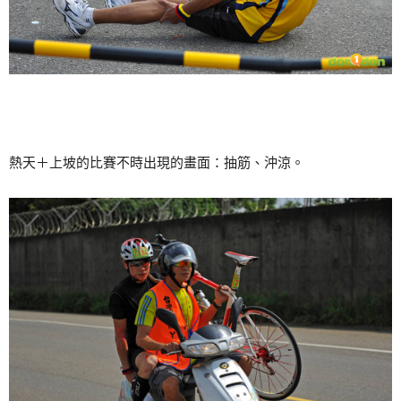
熱天＋上坡的比賽不時出現的畫面：抽筋、沖涼。