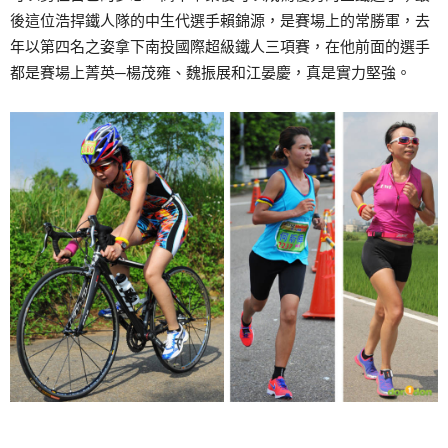
後這位浩捍鐵人隊的中生代選手賴錦源，是賽場上的常勝軍，去
年以第四名之姿拿下南投國際超級鐵人三項賽，在他前面的選手
都是賽場上菁英─楊茂雍、魏振展和江晏慶，真是實力堅強。