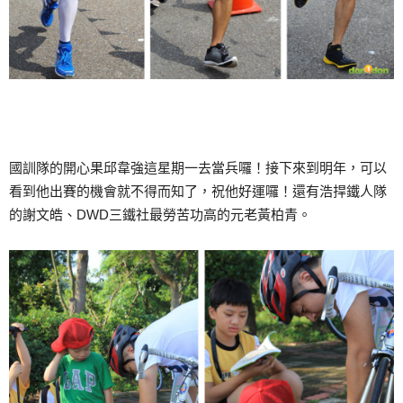
國訓隊的開心果邱韋強這星期一去當兵囉！接下來到明年，可以
看到他出賽的機會就不得而知了，祝他好運囉！還有浩捍鐵人隊
的謝文皓、DWD三鐵社最勞苦功高的元老黃柏青。