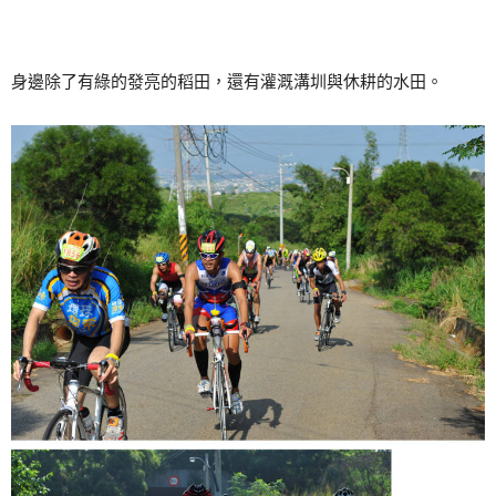
身邊除了有綠的發亮的稻田，還有灌溉溝圳與休耕的水田。