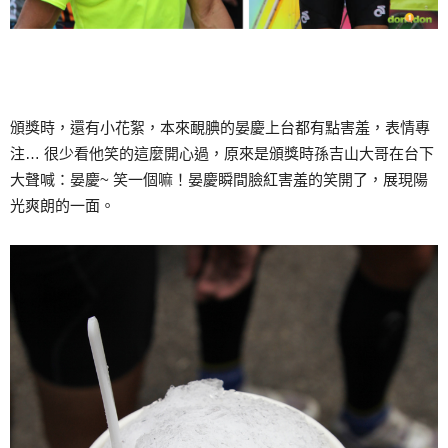
頒獎時，還有小花絮，本來靦腆的晏慶上台都有點害羞，表情專
注… 很少看他笑的這麼開心過，原來是頒獎時孫吉山大哥在台下
大聲喊：晏慶~ 笑一個嘛！晏慶瞬間臉紅害羞的笑開了，展現陽
光爽朗的一面。