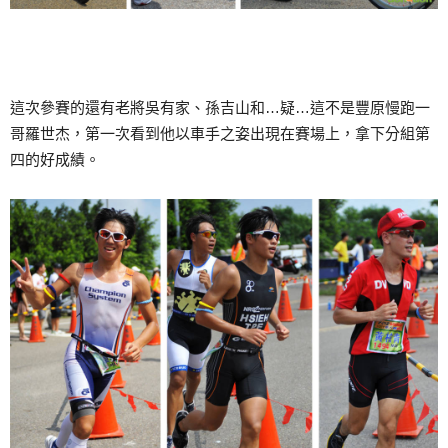
這次參賽的還有老將吳有家、孫吉山和…疑…這不是豐原慢跑一
哥羅世杰，第一次看到他以車手之姿出現在賽場上，拿下分組第
四的好成績。