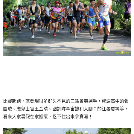
比賽起跑，就發現很多好久不見的三鐵菁英選手，成淵高中的張
團畯、魔鬼士官王金晴、國訓隊李宙諺和大腳丫的江晏慶等等，
看來大家暑假在家腳癢，忍不住出來參賽囉！