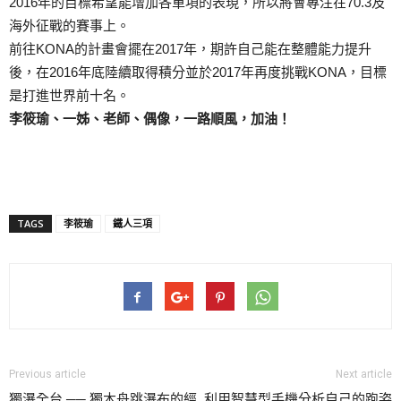
2016年的目標希望能增加各單項的表現，所以將會專注在70.3及
海外征戰的賽事上。
前往KONA的計畫會擺在2017年，期許自己能在整體能力提升
後，在2016年底陸續取得積分並於2017年再度挑戰KONA，目標
是打進世界前十名。
李筱瑜、一姊、老師、偶像，一路順風，加油！
TAGS
李筱瑜
鐵人三項
Previous article
Next article
獨瀑全台 ── 獨木舟跳瀑布的經
利用智慧型手機分析自己的跑姿