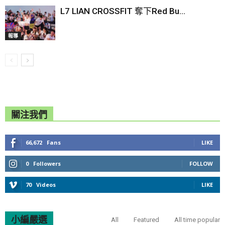
L7 LIAN CROSSFIT 奪下Red Bu...
報導
關注我們
66,672
Fans
LIKE
0
Followers
FOLLOW
70
Videos
LIKE
小編嚴選
All
Featured
All time popular