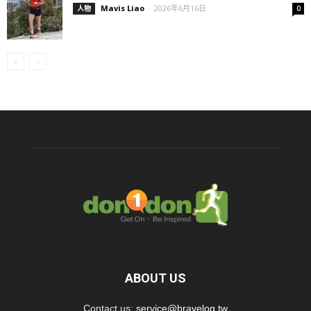
Mavis Liao
-
2026年6月16日
人物
0
ABOUT US
Contact us:
service@bravelog.tw