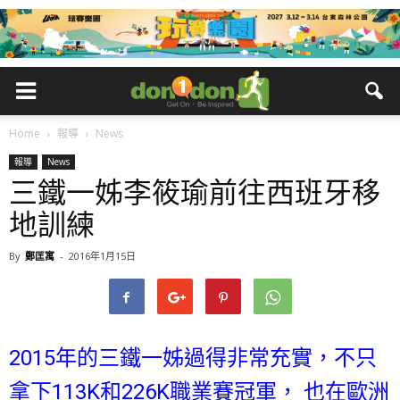
Home
報導
News
報導
News
三鐵一姊李筱瑜前往西班牙移
地訓練
By
鄭匡寓
-
2016年1月15日
2015年的三鐵一姊過得非常充實，不只
拿下113K和226K職業賽冠軍， 也在歐洲