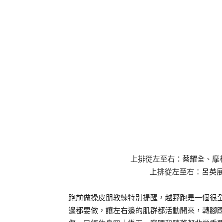
上排從左至右：蔡耀全、摩根
上排從左至右：呂英展、
跑前做操皮朋教練特別提醒，越野跑是一個很
邊都要做，讓左右邊的肌群都活動開來，轉腳