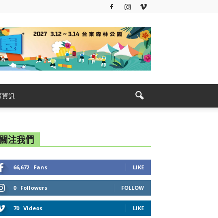
事資訊
關注我們
66,672
Fans
LIKE
0
Followers
FOLLOW
70
Videos
LIKE