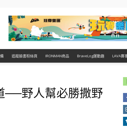
備
追蹤臉書粉絲頁
IRONMAN商品
BraveLog運動趣
LAVA賽
道──野人幫必勝撒野