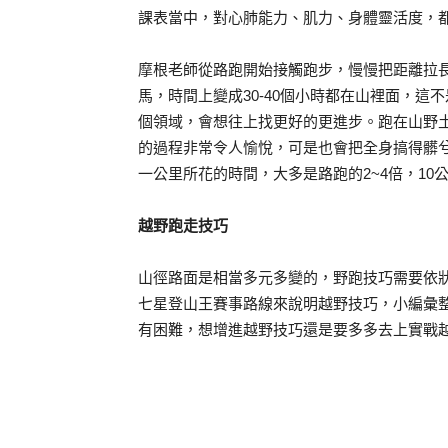
課表當中，對心肺能力、肌力、身體靈活度，
摩根老師從路跑開始接觸跑步，慢慢把距離拉
馬，時間上變成30-40個小時都在山裡面，
個領域，會想往上找更好的更進步。跑在山野
的過程非常令人愉悅，可是也會把全身搞得髒
一公里所花的時間，大多是路跑的2~4倍，10
越野跑走技巧
山徑路面是相當多元多變的，野跑技巧需要依
七星登山王賽事路線來說明越野技巧，小編彙
有困難，想增進越野技巧還是要多多去上實戰越野課