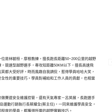
第一位是林毓桓，摩根教練，擅長跑長距離50~200公里的越野
，競速型越野選手，專攻短距離50KM以下，擅長高速飛
品質都大受好評，時而風趣自我調侃，惹得學員哈哈大笑，
安全性的重要技巧。學員對補給和工作人員的貢獻，也相當
這邊來做賽道安全維護控管，還有天氣專家－呂英展，長跑選手
的威岳運動行銷執行長蔡耀全(蔡主任)，一同來維護學員安全，
同程度的學員，都獲得所需的越野實戰技巧。