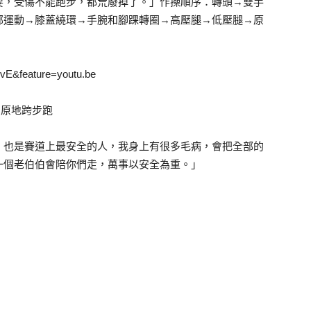
要，受傷不能跑步，都荒廢掉了。」作操順序：轉頭→雙手
部運動→膝蓋繞環→手腕和腳踝轉圈→高壓腿→低壓腿→原
vE&feature=youtu.be
原地跨步跑
，也是賽道上最安全的人，我身上有很多毛病，會把全部的
一個老伯伯會陪你們走，萬事以安全為重。」