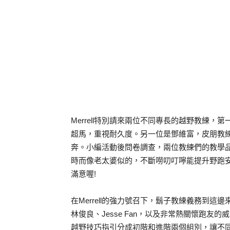
Merrell特別請來兩位不同專長的越野教練，
超馬，重視耐久度。另一位是鄧維富，皮朋教練
奔。小編活動後問卷調查，兩位教練們的教學
時而像老太婆似的，不斷嘮叨叮嚀能提升野跑
滿意喔!
在Merrell的強力號召下，鬍子教練義務到
林俊良、Jesse Fan，以及非常熱關懷跑友
越野技巧指引分成初階和進階兩個組別，讓不