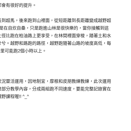
都會有很好的提升。
長到超馬，後來跑到山裡面，從短距離到長距離變成越野超
這不是在自炊自壘，只是跑進山林是很快樂的，當你接觸到這
土徑比跑在柏油路上更享受，在林間裡面穿梭，踏著土和水
兮兮。越野和路跑的路徑，越野跑隨著山路的坡度高低，每
公里可能跑2個小時以上。
狀況靈活運用，因地制宜，摩根和皮朋教練教練，此次運用
整部分教學內容，分成兩組跑不同速度，要能完整記錄實在
程喔!! ^_^