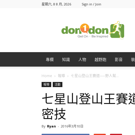
星期六, 8 8 月, 2026
Sign in / Join
Don1Don
動
一
動
專欄
知識
人物
越野跑
影音
裝
Home
報導
七星山登山王賽道──野人幫...
報導
活動
七星山登山王賽
密技
By
Ryan
-
2016年3月10日