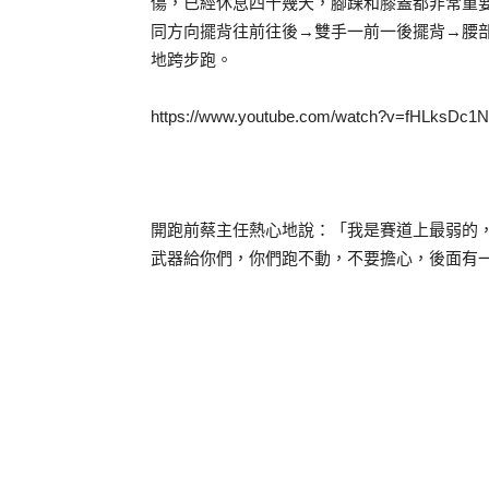
傷，已經休息四十幾天，腳踝和膝蓋都非常重
同方向擺背往前往後→雙手一前一後擺背→腰
地跨步跑。
https://www.youtube.com/watch?v=fHLksDc1N
開跑前蔡主任熱心地說：「我是賽道上最弱的
武器給你們，你們跑不動，不要擔心，後面有