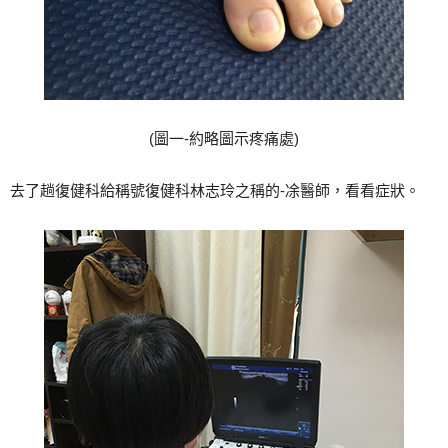
(圖一-約略圖示疼痛處)
去了趟復健科給稱號復健科林志玲之稱的-凃醫師，看看症狀。