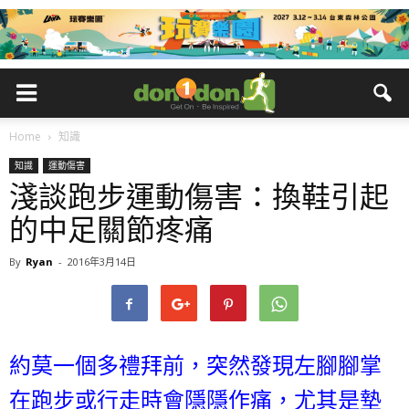
Home
知識
知識
運動傷害
淺談跑步運動傷害：換鞋引起
的中足關節疼痛
By
Ryan
-
2016年3月14日
約莫一個多禮拜前，突然發現左腳腳掌
在跑步或行走時會隱隱作痛，尤其是墊