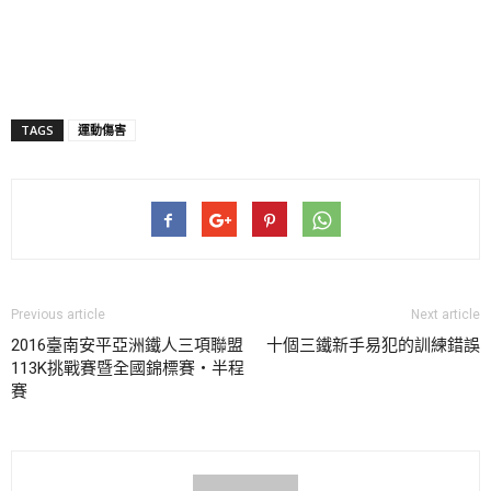
TAGS
運動傷害
Previous article
Next article
2016臺南安平亞洲鐵人三項聯盟
十個三鐵新手易犯的訓練錯誤
113K挑戰賽暨全國錦標賽‧半程
賽