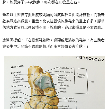
牌，約莫穿了3-4次跑步，每次都在10公里左右。
筆者以往習慣穿抓地感較明顯的薄底與輕量化設計鞋款，而新鞋
款為厚底高避震，重量也比以往習慣的跑鞋來的重上許多，腳掌
落地方式皆與以往習慣不同，說真的，跑起來還真是不太適應…
凃醫師提起：「在換新鞋款時，過硬或是過軟的鞋款，有些跑者
會發生中足關節不適應的情形而產生輕微發炎症狀。」