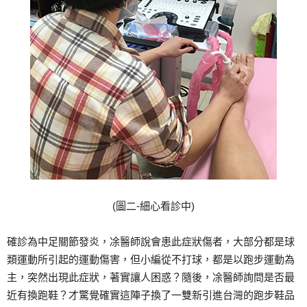
(圖二-細心看診中)
確診為中足關節發炎，凃醫師說會患此症狀傷者，大部分都是球
類運動所引起的運動傷害，但小編從不打球，都是以跑步運動為
主，突然出現此症狀，著實讓人困惑？隨後，凃醫師詢問是否最
近有換跑鞋？才驚覺確實這陣子換了一雙新引進台灣的跑步鞋品