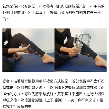
若您是使用Ｒ８的話，可以參考《肌肉筋膜放鬆示範－小腿前偏
外側（脛前肌）》，基本上，按壓小腿內側與前側方式是一樣
的。
或者，沿著脛骨邊緣用網球按壓方式按摩；若您覺得手不太好按
壓或是手跟腳的距離太遠，可以小腿下方墊個瑜珈磚或枕頭；而
操作的方式，可以先將網球放好，雙手掌往下施壓，進行５個深
呼吸之後，然後活動腳踝（上下活動）×５次；進行完之後，繼
續找附近痠痛的點。