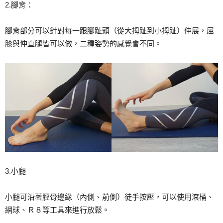
2.腳背：
腳背部分可以針對每一跟腳趾頭（從大拇趾到小拇趾）伸展，屈
膝與伸直腿皆可以做，二種姿勢的感覺會不同。
3.小腿
小腿可沿著脛骨邊緣（內側、前側）徒手按壓，可以使用滾桶、
網球、Ｒ８等工具來進行放鬆。