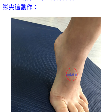
腳尖這動作：