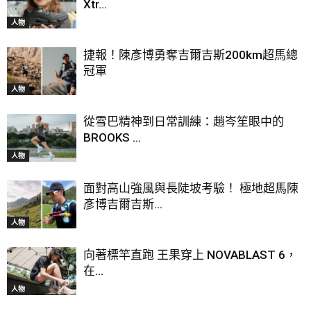
Xtr...
人物
捷報！陳彥博勇奪吉爾吉斯200km超馬總
冠軍
人物
從雪巴精神到日常訓練：趙岑笙眼中的
BROOKS ...
人物
面對高山強風與長陡坡考驗！ 極地超馬陳
彥博吉爾吉斯...
人物
向著標竿直跑 王果穿上 NOVABLAST 6，
在...
人物