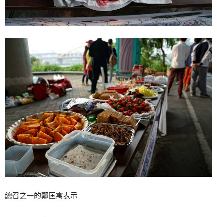
總召之一的鄭匡寓表示