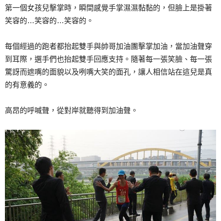
第一個女孩兒擊掌時，瞬間感覺手掌濕濕黏黏的，但臉上是掛著
笑容的…笑容的…笑容的。
每個經過的跑者都抬起雙手與帥哥加油團擊掌加油，當加油聲穿
到耳際，選手們也抬起雙手回應支持。隨著每一張笑臉、每一張
驚訝而遮嘴的面貌以及咧嘴大笑的面孔，讓人相信站在這兒是真
的有意義的。
高昂的呼喊聲，從對岸就聽得到加油聲。