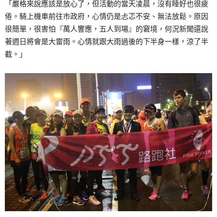
「嚴格來說應該是放心了，但活動的當天凌晨，沒有睡好也很疲
倦。騎上機車前往市政府，心情仍是忐忑不安、無法放鬆。原因
很簡單，很害怕『萬人響應，五人到場』的窘境，何況新聞還說
著週日將會是大雷雨。心情就跟大雨過後的下半身一樣，涼了半
截。」