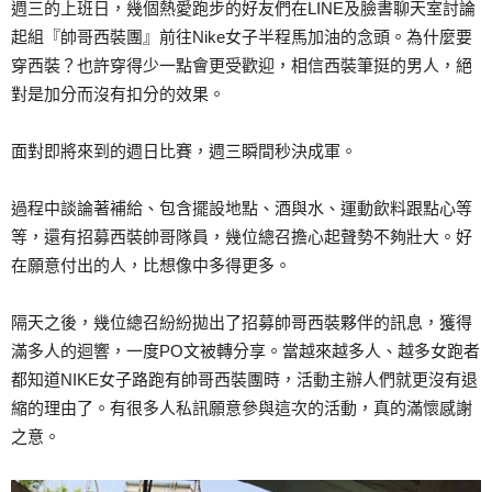
週三的上班日，幾個熱愛跑步的好友們在LINE及臉書聊天室討論
起組『帥哥西裝團』前往Nike女子半程馬加油的念頭。為什麼要
穿西裝？也許穿得少一點會更受歡迎，相信西裝筆挺的男人，絕
對是加分而沒有扣分的效果。
面對即將來到的週日比賽，週三瞬間秒決成軍。
過程中談論著補給、包含擺設地點、酒與水、運動飲料跟點心等
等，還有招募西裝帥哥隊員，幾位總召擔心起聲勢不夠壯大。好
在願意付出的人，比想像中多得更多。
隔天之後，幾位總召紛紛拋出了招募帥哥西裝夥伴的訊息，獲得
滿多人的迴響，一度PO文被轉分享。當越來越多人、越多女跑者
都知道NIKE女子路跑有帥哥西裝團時，活動主辦人們就更沒有退
縮的理由了。有很多人私訊願意參與這次的活動，真的滿懷感謝
之意。