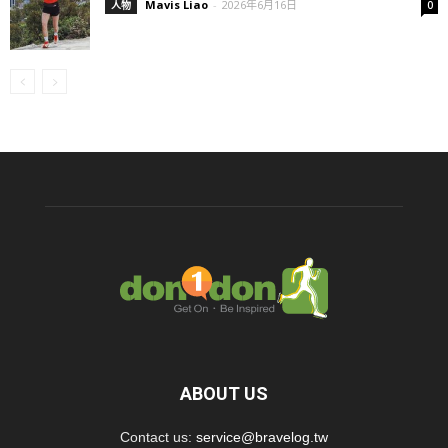
Mavis Liao
-
2026年6月16日
人物
0
ABOUT US
Contact us:
service@bravelog.tw