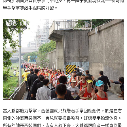
帥哥加油團只負責擊掌而不跑步，再一陣子就發現狀況──長時間
舉手擊掌導致手跟肩膀好酸。
當大夥都施力擊掌，西裝團就只能懸著手掌回應她們。於是左右
兩側的帥哥西裝團不一會兒就要換邊輪替，好讓雙手輪流休息。
所有的帥哥西裝團們，沒有人歇下來，大夥都跟跑者一樣直到最