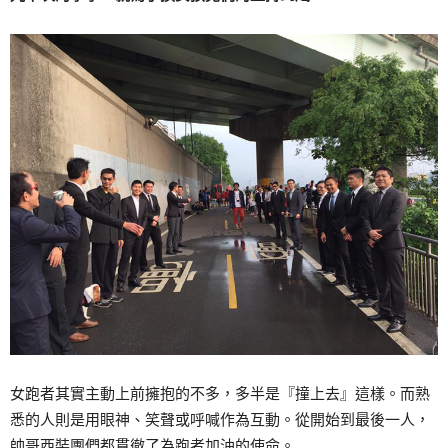
女跑者其實主動上前擁抱的不多，多半是『撞上去』這樣。而熟
悉的人則是用眼神、笑聲或呼喊作為互動。從開始到最後一人，
帥哥西裝團們都貫徹了為跑者加油的使命。