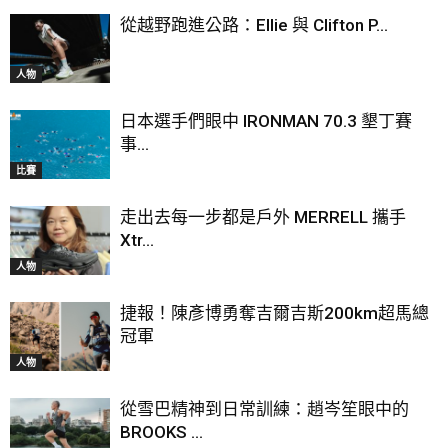
從越野跑進公路：Ellie 與 Clifton P...
人物
日本選手們眼中 IRONMAN 70.3 墾丁賽
事...
比賽
走出去每一步都是戶外 MERRELL 攜手
Xtr...
人物
捷報！陳彥博勇奪吉爾吉斯200km超馬總
冠軍
人物
從雪巴精神到日常訓練：趙岑笙眼中的
BROOKS ...