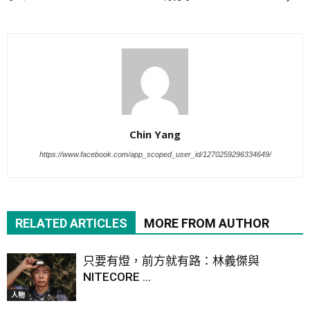
Chin Yang
https://www.facebook.com/app_scoped_user_id/1270259296334649/
RELATED ARTICLES
MORE FROM AUTHOR
只要有燈，前方就有路：林義傑與
NITECORE ...
人物