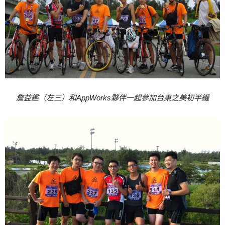
詹益鑑（左三）和AppWorks夥伴一起參加台東之美初半鐵