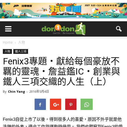
Home
人物
人物
鐵人三項
Fenix3專題・獻給每個豪放不
羈的靈魂・詹益鑑IC・創業與
鐵人三項交織的人生（上）
By
Chin Yang
-
2016年5月4日
Fenix3自從上市了以後，得到很多人的喜愛，原因不外乎就是他
洗鍊的外表，適合工作與運動時使用。 我們也觀察到Fenix3的愛