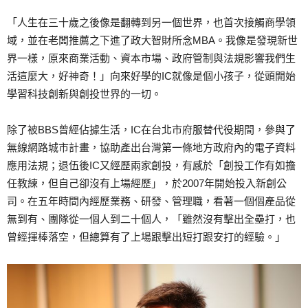
「人生在三十歲之後像是翻轉到另一個世界，也首次接觸商學領
域，並在老闆推薦之下進了政大智財所念MBA。我像是發現新世
界一樣，原來商業活動、資本市場、政府管制與法規影響我們生
活這麼大，好神奇！」向來好學的IC就像是個小孩子，從頭開始
學習科技創新與創投世界的一切。
除了被BBS曾經佔據生活，IC在台北市府服替代役期間，參與了
無線網路城市計畫，協助產出台灣第一條地方政府內的電子資料
應用法規；退伍後IC又經歷兩家創投，有感於「創投工作有如擔
任教練，但自己卻沒有上場經歷」，於2007年開始投入新創公
司。在五年時間內經歷業務、研發、管理職，看著一個個產品從
無到有、團隊從一個人到二十個人，「雖然沒有擊出全壘打，也
曾經揮棒落空，但總算有了上場跟擊出短打跟安打的經驗。」