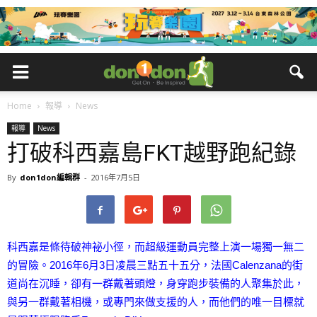
Home
報導
News
報導
News
打破科西嘉島FKT越野跑紀錄
By
don1don編輯群
-
2016年7月5日
科西嘉是條待破神祕小徑，而超級運動員完整上演一場獨一無二
的冒險。2016年6月3日凌晨三點五十五分，法國Calenzana的街
道尚在沉睡，卻有一群戴著頭燈，身穿跑步裝備的人聚集於此，
與另一群戴著相機，或專門來做支援的人，而他們的唯一目標就