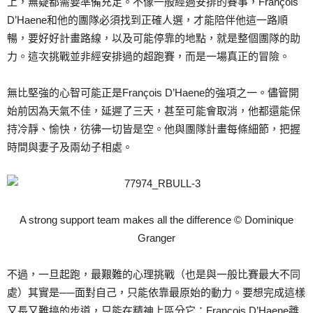
上，無疑都需要準備充足。不像一般經過安排的賽事，François
D’Haene和他的團隊必須找到正確人選，才能陪伴他這一路順
暢，要好好計畫路線，以及可能停靠的地點，就是整個團隊的助
力。這次挑戰並非經安排過的超跑賽，而是一場真正的冒險。
無比堅強的心智可能正是François D’Haene的強項之一。儘管開
始前因為天氣不佳，延遲了三天，甚至可能會取消，他都還能保
持冷靜、愉快，彷彿一切皆是空。他與團隊計畫每條細節，把握
時間與妻子及兩幼子相處。
A strong support team makes all the difference © Dominique
Granger
不過，一旦起跑，最艱難的心理挑戰（也是與一般比賽最大不同
處）其實是──面對自己，只能依靠最原始的動力。要想完成這樣
又長又難搞的步道，只能在精神上區分它：François D’Haene離