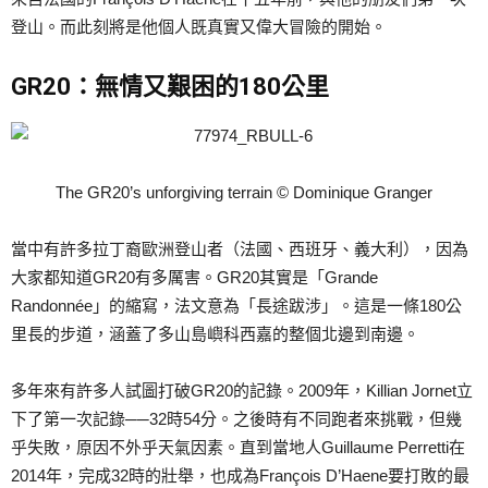
登山。而此刻將是他個人既真實又偉大冒險的開始。
GR20：無情又艱困的180公里
The GR20’s unforgiving terrain © Dominique Granger
當中有許多拉丁裔歐洲登山者（法國、西班牙、義大利），因為
大家都知道GR20有多厲害。GR20其實是「Grande
Randonnée」的縮寫，法文意為「長途跋涉」。這是一條180公
里長的步道，涵蓋了多山島嶼科西嘉的整個北邊到南邊。
多年來有許多人試圖打破GR20的記錄。2009年，Killian Jornet立
下了第一次記錄──32時54分。之後時有不同跑者來挑戰，但幾
乎失敗，原因不外乎天氣因素。直到當地人Guillaume Perretti在
2014年，完成32時的壯舉，也成為François D’Haene要打敗的最