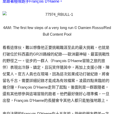
是跟著極限跑手François D’Haene。
4AM: The first few steps of a very long run © Damien Rosso/Red
Bull Content Pool
看看這傢伙，難以想像他正要挑戰職涯至此的最大挑戰，也就是
打破位於科西嘉的GR20路線的紀錄──歐洲最神秘、最富挑戰性
的野徑之一。徒步的一群人（François D’Haene冒險之旅的旅
伴）表現出冷靜、鎮定，且玩笑伴隨其中，再加上支援小隊，陣
仗驚人。官方人員也在現場，因為這次如果成功打破紀錄，將會
留名千古，需要詳細記錄才能成為有效檔案。凌晨四點來臨前的
幾分鐘，François D’Haene走到了起點，後面則是一群跟隨者，
還有其他想參與這場冒險的跑者。他們最好做好心理準備，一旦
出發，François D’Haene的長腿會令其他人都只能勉強地跟上。
來自法國的François D’Haene在十五年前，與他的朋友們弟一次