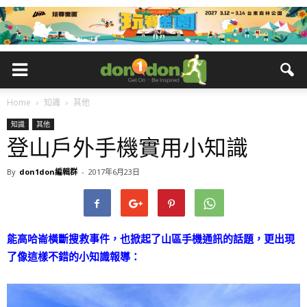
Home
知識
其他
知識
其他
登山戶外手機實用小知識
By
don1don編輯群
-
2017年6月23日
能高哈崙橫斷搜救事件，也掀起了山區手機通訊的話題，更出現
了像這樣不錯的小知識報導：