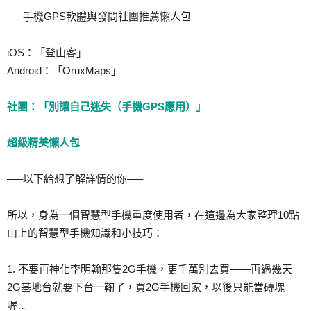
—–手機GPS軟體與發問社團推薦懶人包—–
iOS：「登山客」
Android：「OruxMaps」
社團：「別讓自己迷失（手機GPS應用）」
超級精美懶人包
—–以下給想了解詳情的你—–
所以，身為一個智慧型手機重度使用者，在這邊為大家整理10點
山上的智慧型手機知識和小技巧：
1. 不要再神化李明翰那隻2G手機，更千萬別去買——再過幾天
2G基地台就要下台一鞠了，買2G手機回家，以後只能當磚塊
喔…