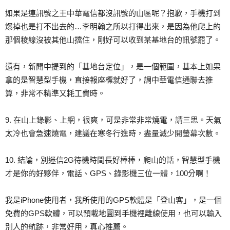
如果是連訊號之王中華電信都沒訊號的山區呢？抱歉，手機打到
爆掉也是打不出去的…李明翰之所以打得出來，是因為他爬上的
那個稜線沒被其他山擋住，剛好可以收到某基地台的訊號罷了。
還有，新聞中提到的「基地台定位」，是一個範圍，基本上如果
拿的是智慧型手機，直接報座標就好了，調中華電信通聯去推
算，非常不精準又耗工費時。
9. 在山上錄影、上網，很爽，可是非常非常燒電，請三思。天氣
太冷也會急速燒電，建議在寒冬行進時，盡量減少開螢幕次數。
10. 結論，別迷信2G待機時間長好棒棒，爬山的話，智慧型手機
才是你的好夥伴，電話、GPS、錄影機三位一體，100分啊！
我是iPhone使用者，我所使用的GPS軟體是「登山客」，是一個
免費的GPS軟體，可以預載地圖到手機裡離線使用，也可以輸入
別人的航跡，非常好用，真心推薦。