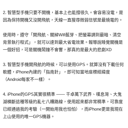
2. 智慧型手機只要不開機，基本上也能撐很久。會容易沒電，是
因為保持開機又沒開飛航，天線一直搜尋微弱信號是最燒電的。
使用時，遵守「開飛航、關掉Wifi藍芽、把螢幕調到最暗、清空
背景執行程式」，就可以達到最大省電效果。報導說睡覺關機是
一個好招，可是關機鬧鐘不會響，那真的是最大的悲劇XD
3. 智慧型手機開飛航的時候，可以使用GPS。就算沒有下載任何
軟體，iPhone內建的「指南針」，即可知當地座標經緯度
（Android每家不一樣）。
4. iPhone的GPS其實很精準 —— 干卓萬下武界、嘆息灣、大鬼
湖橫斷這種等級的亂七八糟路線，使用起來都非常精準，可靠度
已經通過我的考驗（一開始用我也怕怕），而iPhone更是我現在
上山使用的唯一GPS機器。