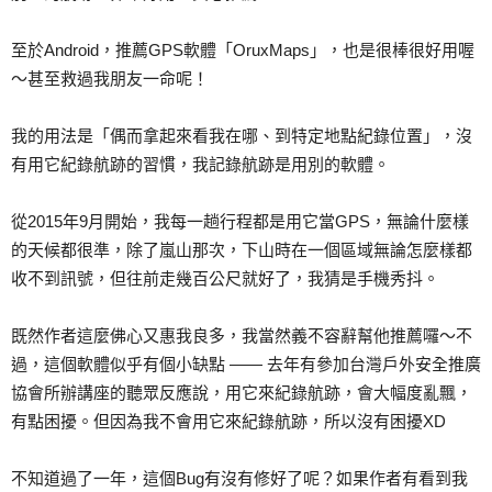
至於Android，推薦GPS軟體「OruxMaps」，也是很棒很好用喔
～甚至救過我朋友一命呢！
我的用法是「偶而拿起來看我在哪、到特定地點紀錄位置」，沒
有用它紀錄航跡的習慣，我記錄航跡是用別的軟體。
從2015年9月開始，我每一趟行程都是用它當GPS，無論什麼樣
的天候都很準，除了嵐山那次，下山時在一個區域無論怎麼樣都
收不到訊號，但往前走幾百公尺就好了，我猜是手機秀抖。
既然作者這麼佛心又惠我良多，我當然義不容辭幫他推薦囉～不
過，這個軟體似乎有個小缺點 —— 去年有參加台灣戶外安全推廣
協會所辦講座的聽眾反應說，用它來紀錄航跡，會大幅度亂飄，
有點困擾。但因為我不會用它來紀錄航跡，所以沒有困擾XD
不知道過了一年，這個Bug有沒有修好了呢？如果作者有看到我