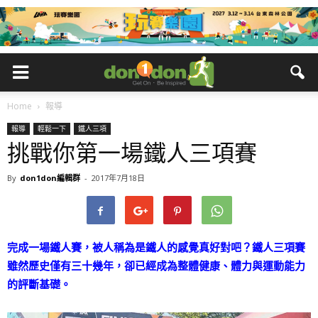
Home
報導
報導
輕鬆一下
鐵人三項
挑戰你第一場鐵人三項賽
By
don1don編輯群
-
2017年7月18日
完成一場鐵人賽，被人稱為是鐵人的感覺真好對吧？鐵人三項賽
雖然歷史僅有三十幾年，卻已經成為整體健康、體力與運動能力
的評斷基礎。