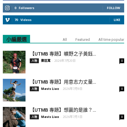
0
Followers
FOLLOW
70
Videos
LIKE
小編嚴選
All
Featured
All time popular
【UTMB 專題】曠野之子黃鈺...
鄭匡寓
-
2026年7月20日
人物
0
【UTMB 專題】用意志力丈量...
Mavis Liao
-
2026年7月9日
人物
0
【UTMB 專題】想贏的是誰？...
Mavis Liao
-
2026年7月1日
人物
0