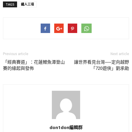
TAGS
鐵人三項
Previous article
Next article
「經典賽道」：花蓮鯉魚潭登山
讓世界看見台灣──定向越野
賽的緣起與發佈
「720遊俠」劉承勛
don1don編輯群