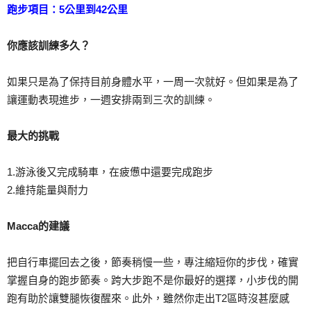
跑步項目：5公里到42公里
你應該訓練多久？
如果只是為了保持目前身體水平，一周一次就好。但如果是為了
讓運動表現進步，一週安排兩到三次的訓練。
最大的挑戰
1.游泳後又完成騎車，在疲憊中還要完成跑步
2.維持能量與耐力
Macca的建議
把自行車擺回去之後，節奏稍慢一些，專注縮短你的步伐，確實
掌握自身的跑步節奏。跨大步跑不是你最好的選擇，小步伐的開
跑有助於讓雙腿恢復醒來。此外，雖然你走出T2區時沒甚麼感