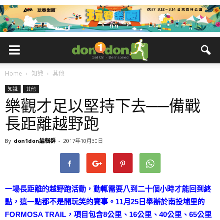
Home
知識
其他
知識
其他
樂觀才足以堅持下去──備戰
長距離越野跑
By
don1don編輯群
-
2017年10月30日
一場長距離的越野跑活動，動輒需要八到二十個小時才能回到終
點，這一點都不是開玩笑的賽事。11月25日舉辦於南投埔里的
FORMOSA TRAIL，項目包含8公里、16公里、40公里、65公里