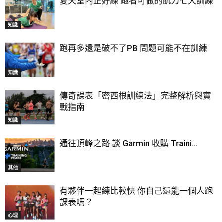
夏天室內正好練 跑者可做的肌力七大訓練
知識
跑再多還是破不了PB 問題可能不在訓練
知識
傳奇課表「密西根訓練法」完整解析與實
戰指南
知識
通往頂峰之路 談 Garmin 收購 Traini...
其他
有夥伴一起練比較快 你自己還能一個人跑
課表嗎？
心理