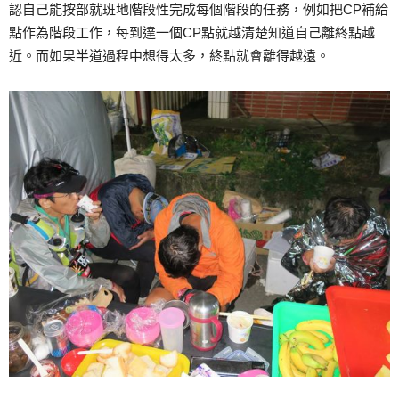
認自己能按部就班地階段性完成每個階段的任務，例如把CP補給
點作為階段工作，每到達一個CP點就越清楚知道自己離終點越
近。而如果半道過程中想得太多，終點就會離得越遠。