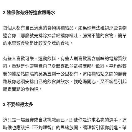
2.確保你有好好進食跟喝水
每個人都有自己適應的食物與補給品，如果你無法確認那些食物
適合你。那麼就先排除掉曾經讓你嘔吐、腸胃不適的食物，簡單
的水果類食物是比較安全牌的食物。
有些人喜歡可樂、運動飲料，有些人則喜歡富含鹹味的電解質飲
料，重點是你要察覺自己身體喜歡並能適應那些飲料。平均越野
賽的補給站間隔約莫為五到十公里都有，這段補給站之間的競賽
路段你必須安排自己的飲食與飲水，找吃喝開心、又不容易引起
腸胃問題的食物吧。
3.不要想得太多
這只是一場競賽或自我挑戰而已，即使你是追求名次的選手，這
時候也應該把『不夠理智』的思緒放開，讓理智引領你前進。確