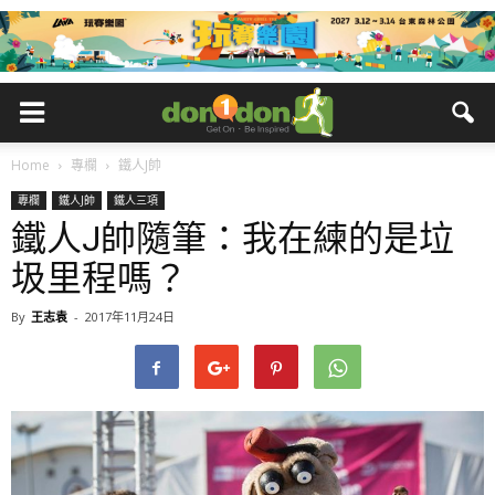
Home
專欄
鐵人J帥
專欄
鐵人J帥
鐵人三項
鐵人J帥隨筆：我在練的是垃
圾里程嗎？
By
王志袁
-
2017年11月24日