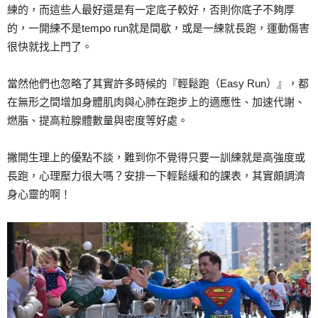
練的，而這些人最好還是有一定底子較好，否則你底子不夠厚
的，一開練不是tempo run就是間歇，或是一練就長跑，運動傷害
很快就找上門了。
當然他們也忽略了其實許多時候的『輕鬆跑（Easy Run）』，都
在無形之間增加身體肌肉與心肺在跑步上的適應性、加速代謝、
燃脂、提高粒腺體數量與密度等好處。
撇開生理上的優點不談，難到你不覺得只要一訓練就是高強度或
長跑，心理壓力很大嗎？安排一下輕鬆緩和的課表，其實頗調濟
身心靈的啊！