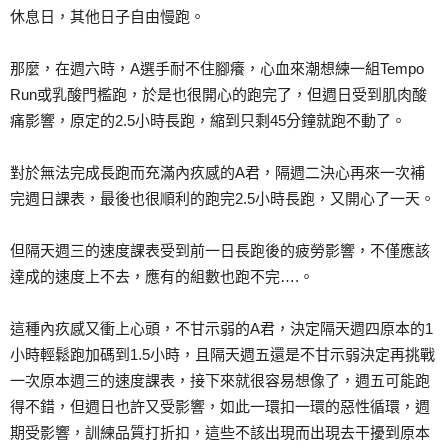
休息日，其他日子自由慢跑。
那麼，在週六時，A選手耐不住腳癢，心血來潮想練一組Tempo
Run或乳酸門檻跑，於是也很開心的跑完了，但週日受到肌肉酸
痛影響，原定的2.5小時長跑，縮到只剩45分鐘就跑不動了。
對於無法完成長跑而充滿內疚感的A君，隔週二決心再來一次補
完週日課表，最後也很順利的跑完2.5小時長跑，又開心了一天。
但隔天週三的速度課表受到前一日長跑後的疲勞影響，不僅應該
達成的速度上不去，應有的組數也跑不完….。
這種內疚感又衝上心頭，不甘示弱的A君，決定隔天週四原本的1
小時輕鬆跑加碼到1.5小時，且隔天週五還是不甘示弱決定再挑戰
一次原本週三的速度課表，接下來就很容易想像了，週五可能跑
得不錯，但週日也許又受影響，如此一環扣一環的惡性循環，週
期受影響，訓練品質打折扣，這些不該出現而出現去干擾到原本