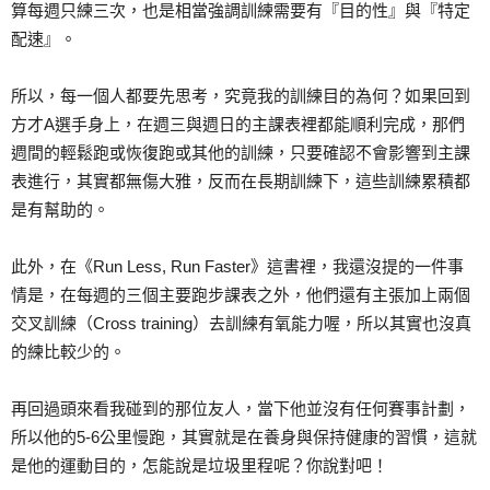
算每週只練三次，也是相當強調訓練需要有『目的性』與『特定
配速』。
所以，每一個人都要先思考，究竟我的訓練目的為何？如果回到
方才A選手身上，在週三與週日的主課表裡都能順利完成，那們
週間的輕鬆跑或恢復跑或其他的訓練，只要確認不會影響到主課
表進行，其實都無傷大雅，反而在長期訓練下，這些訓練累積都
是有幫助的。
此外，在《Run Less, Run Faster》這書裡，我還沒提的一件事
情是，在每週的三個主要跑步課表之外，他們還有主張加上兩個
交叉訓練（Cross training）去訓練有氧能力喔，所以其實也沒真
的練比較少的。
再回過頭來看我碰到的那位友人，當下他並沒有任何賽事計劃，
所以他的5-6公里慢跑，其實就是在養身與保持健康的習慣，這就
是他的運動目的，怎能說是垃圾里程呢？你說對吧！