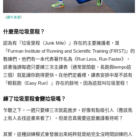
（
圖片來源
）
什麼是垃圾里程？
認為有『垃圾里程（Junk Mile）』存在的主要擁護者，是
『Furman Institute of Running and Scientific Training (FIRST)』的
教練們，他們有一本代表著作名為《Run Less, Run Faster》，
該書強調每週只要練三次主課表（通常是間歇，長跑與tempo這
三個）就能讓你跑得更快。在他們定義裡，課表安排中是不該有
『輕鬆跑（Easy Run）』存在的餘地，因為這就叫垃圾里程！
練了垃圾里程會變垃圾嗎？
乍聽之下，一週只要練三次就能進步，好像有點吸引人（應該馬
上有人去找這書來看了），但是否真需要這麼嚴謹看待呢？
其實，這種訓練模式會發展出來純粹就是給完全沒時間訓練的人