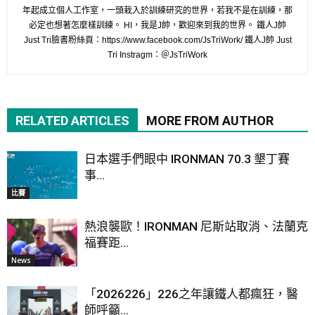
年起成立個人工作室，一頭栽入於訓練研究的世界，若我不是在訓練，那
必定也想著怎麼樣訓練。 HI，我是J帥，歡迎來到我的世界。 鐵人J帥
Just Tri臉書粉絲頁：https://www.facebook.com/JsTriWork/ 鐵人J帥 Just
Tri Instragm：＠JsTriWork
RELATED ARTICLES
MORE FROM AUTHOR
日本選手們眼中 IRONMAN 70.3 墾丁賽
事...
比賽
熱浪襲歐！IRONMAN 尼斯站取消、法蘭克
福賽距...
News
「2026226」226之年讓鐵人都瘋狂，醫
師呼籲...