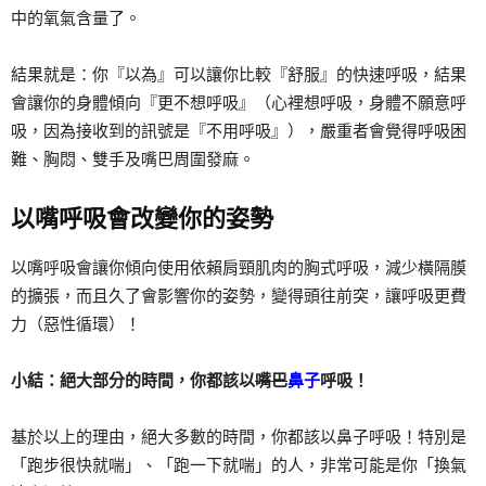
中的氧氣含量了。
結果就是：你『以為』可以讓你比較『舒服』的快速呼吸，結果
會讓你的身體傾向『更不想呼吸』（心裡想呼吸，身體不願意呼
吸，因為接收到的訊號是『不用呼吸』），嚴重者會覺得呼吸困
難、胸悶、雙手及嘴巴周圍發麻。
以嘴呼吸會改變你的姿勢
以嘴呼吸會讓你傾向使用依賴肩頸肌肉的胸式呼吸，減少橫隔膜
的擴張，而且久了會影響你的姿勢，變得頭往前突，讓呼吸更費
力（惡性循環）！
小結：絕大部分的時間，你都該以
嘴巴
鼻子
呼吸！
基於以上的理由，絕大多數的時間，你都該以鼻子呼吸！特別是
「跑步很快就喘」、「跑一下就喘」的人，非常可能是你「換氣