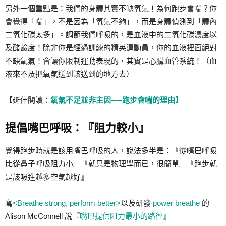
另外一個重點是：我們的身體其實不缺氧氣！為何跑步會喘？你
會覺得「喘」，不是因為「氧氣不夠」，而是身體偵測到「體內
二氧化碳太多」。調節我們呼吸的，是血液中的二氧化碳濃度以
及酸鹼度！除非你是經過訓練的精英運動員，你的血液裡面絕對
不缺氧氣！會讓你限制運動表現的，其實是心臟血管系統！（血
液來不及把氧氣送到該送到的地方去）
【延伸閱讀：
氧氣不足並非主因──跑步會喘的理由】
提倡嘴巴呼吸：『阻力較小』
覺得跑步時就是該用嘴巴呼吸的人，說法多半是：『從嘴巴呼吸
比從鼻子呼吸阻力小』『就只是物理學而已，很簡單』『跑步就
是該吸進越多空氣越好』
寫
<Breathe strong, perform better>
以及研發
power breathe
的
Alison McConnell 說『
嘴巴提供阻力最小的路徑』