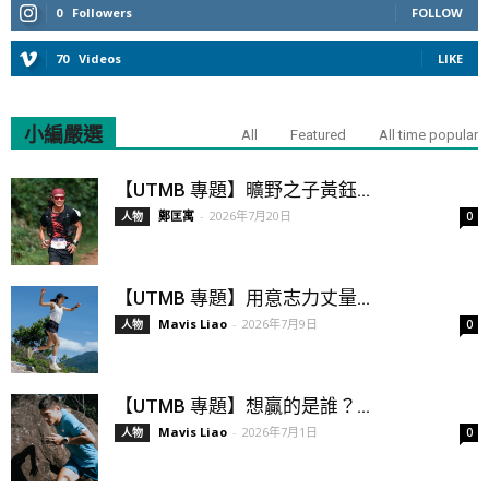
0
Followers
FOLLOW
70
Videos
LIKE
小編嚴選
All
Featured
All time popular
【UTMB 專題】曠野之子黃鈺...
鄭匡寓
-
2026年7月20日
人物
0
【UTMB 專題】用意志力丈量...
Mavis Liao
-
2026年7月9日
人物
0
【UTMB 專題】想贏的是誰？...
Mavis Liao
-
2026年7月1日
人物
0