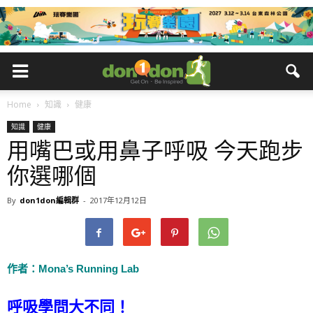
Home
知識
健康
知識
健康
用嘴巴或用鼻子呼吸 今天跑步
你選哪個
By
don1don編輯群
-
2017年12月12日
作者
：Mona’s Running Lab
呼吸學問大不同！