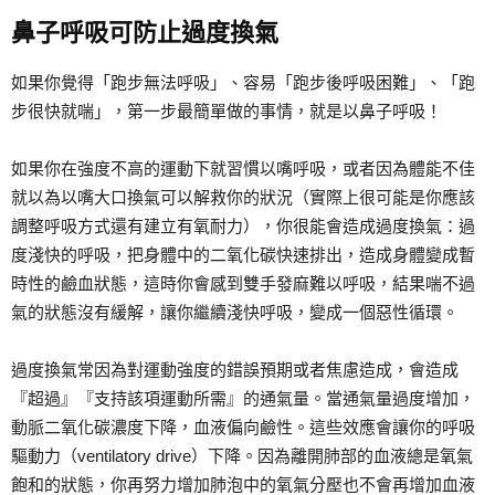
鼻子呼吸可防止過度換氣
如果你覺得「跑步無法呼吸」、容易「跑步後呼吸困難」、「跑
步很快就喘」，第一步最簡單做的事情，就是以鼻子呼吸！
如果你在強度不高的運動下就習慣以嘴呼吸，或者因為體能不佳
就以為以嘴大口換氣可以解救你的狀況（實際上很可能是你應該
調整呼吸方式還有建立有氧耐力），你很能會造成過度換氣：過
度淺快的呼吸，把身體中的二氧化碳快速排出，造成身體變成暫
時性的鹼血狀態，這時你會感到雙手發麻難以呼吸，結果喘不過
氣的狀態沒有緩解，讓你繼續淺快呼吸，變成一個惡性循環。
過度換氣常因為對運動強度的錯誤預期或者焦慮造成，會造成
『超過』『支持該項運動所需』的通氣量。當通氣量過度增加，
動脈二氧化碳濃度下降，血液偏向鹼性。這些效應會讓你的呼吸
驅動力（ventilatory drive）下降。因為離開肺部的血液總是氧氣
飽和的狀態，你再努力增加肺泡中的氧氣分壓也不會再增加血液