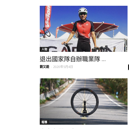
人物
退出國家隊自辦職業隊 ...
劉又銓
-
2020年5月4日
報導