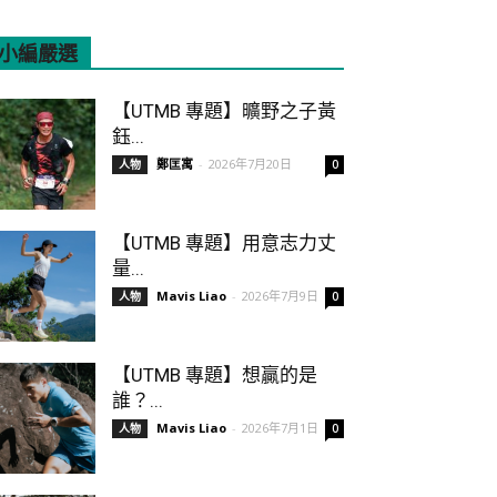
小編嚴選
All
Featured
More
【UTMB 專題】曠野之子黃
鈺...
鄭匡寓
-
2026年7月20日
人物
0
【UTMB 專題】用意志力丈
量...
Mavis Liao
-
2026年7月9日
人物
0
【UTMB 專題】想贏的是
誰？...
Mavis Liao
-
2026年7月1日
人物
0