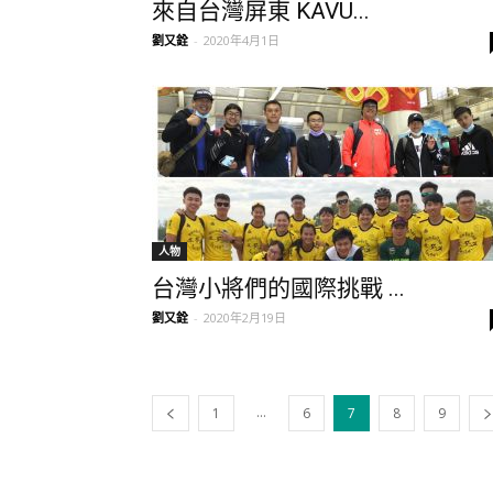
來自台灣屏東 KAVU...
劉又銓
-
2020年4月1日
人物
台灣小將們的國際挑戰 ...
劉又銓
-
2020年2月19日
...
1
6
7
8
9