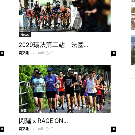
News
2020環法第二站｜法國...
劉又銓
-
2020年9月4日
0
0
報導
閃耀 x RACE ON...
劉又銓
-
2020年6月9日
0
0