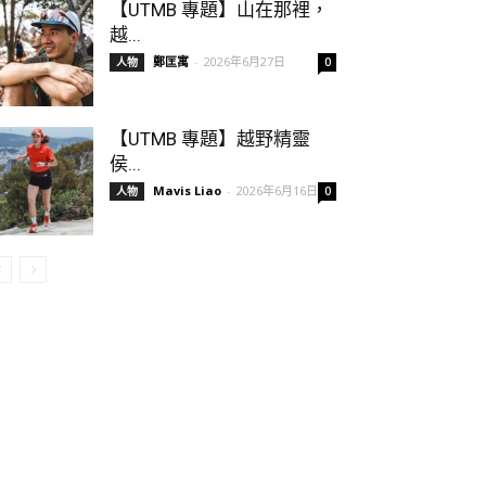
【UTMB 專題】山在那裡，
越...
鄭匡寓
-
2026年6月27日
人物
0
【UTMB 專題】越野精靈
侯...
Mavis Liao
-
2026年6月16日
人物
0