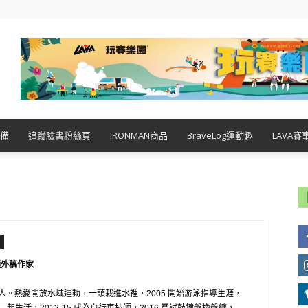
備
追蹤臉書粉絲頁
IRONMAN商品
BraveLog運動趣
LAVA賽
項外稿作家
。熱愛開放水域運動，一頭栽進水裡，2005 開始游泳指導生涯，