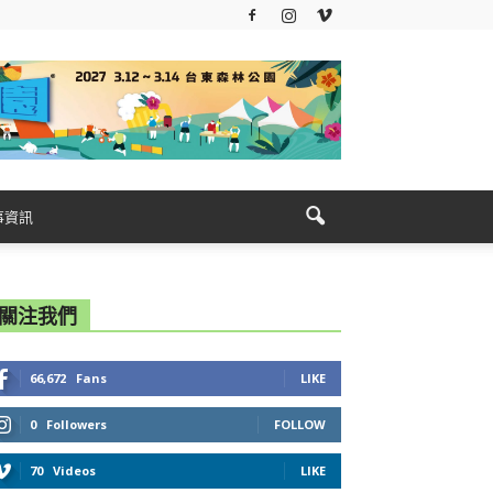
事資訊
關注我們
66,672
Fans
LIKE
0
Followers
FOLLOW
70
Videos
LIKE