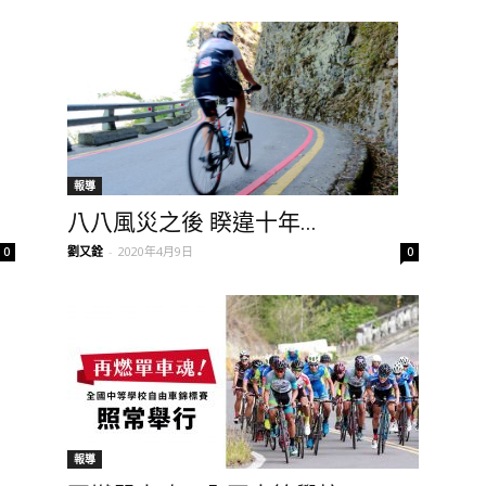
報導
八八風災之後 睽違十年...
劉又銓
-
2020年4月9日
0
0
報導