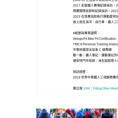
2009-12 在恆春半島與海洋生
2017 走進鐵人賽場紀錄採訪，
標賽隨隊技師和紀錄採訪。2021 成立 
2023 在恆春協助執行運動愛地球
致上就在海洋、自行車、鐵人三項、
#經歷與專業證照：
VelogicFit Bike Fit Certification
YMCA Personal Training Instruc
中華民國游泳協會 C 級教練
動一動｜鐵人筆記｜運動筆記外
捷安特門市技師｜海生館飼育人
採訪經歷：
2019 世界中學鐵人三項錦標賽
關注我
5AM：Fitting/ Bike Main