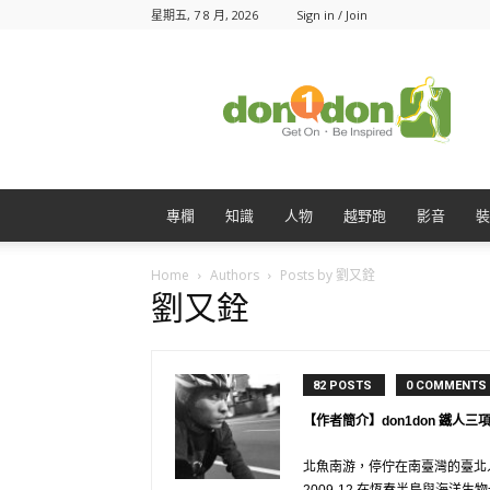
星期五, 7 8 月, 2026
Sign in / Join
Don1Don
動
一
動
專欄
知識
人物
越野跑
影音
裝
Home
Authors
Posts by 劉又銓
劉又銓
82 POSTS
0 COMMENTS
【作者簡介】don1don 鐵人三
北魚南游，停佇在南臺灣的臺北人