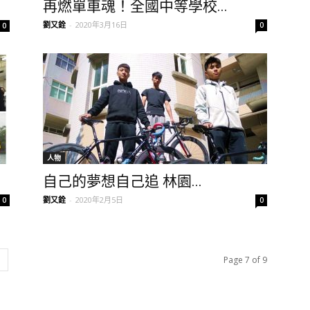
再燃單車魂！全國中等學校...
劉又銓
-
2020年3月16日
0
0
人物
自己的夢想自己追 林園...
劉又銓
-
2020年2月5日
0
0
Page 7 of 9