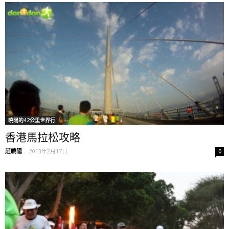
曉陽的42公里世界行
香港馬拉松攻略
莊曉陽
-
2013年2月17日
0