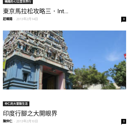
曉陽的42公里世界行
東京馬拉松攻略三．Int...
莊曉陽
-
2013年2月14日
0
仲仁的大冒險生活
印度行腳之大開眼界
陳仲仁
-
2013年2月10日
0