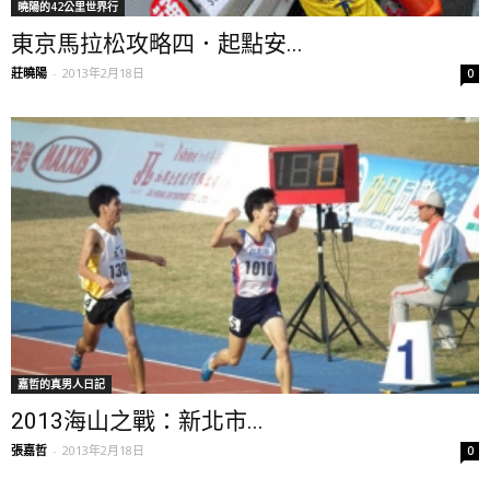
曉陽的42公里世界行
東京馬拉松攻略四．起點安...
莊曉陽
-
2013年2月18日
0
嘉哲的真男人日記
2013海山之戰：新北市...
張嘉哲
-
2013年2月18日
0