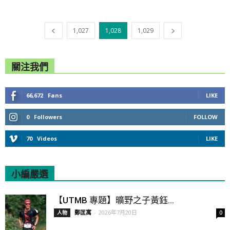
1,027
1,028
1,029
關注我們
66,672
Fans
LIKE
0
Followers
FOLLOW
70
Videos
LIKE
小編嚴選
All
Featured
All time popular
【UTMB 專題】曠野之子黃鈺...
鄭匡寓
-
2026年7月20日
人物
0