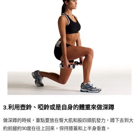
3.利用壺鈴、啞鈴或是自身的體重來做深蹲
做深蹲的時候，重點要放在臀大肌和股四頭肌發力，蹲下去到大
約前腿約90度在往上回來，保持膝蓋和上半身垂直。