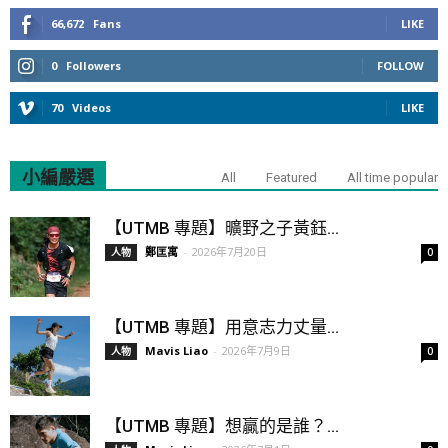
66,672
Fans
LIKE
0
Followers
FOLLOW
70
Videos
LIKE
小編嚴選
All
Featured
All time popular
【UTMB 專題】曠野之子黃鈺...
鄭匡寓
-
2026年7月20日
人物
0
【UTMB 專題】用意志力丈量...
Mavis Liao
-
2026年7月9日
人物
0
【UTMB 專題】想贏的是誰？...