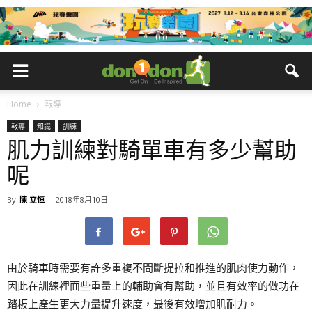
Home
報導
報導
知識
訓練
肌力訓練對騎單車有多少幫助
呢
By
陳 立恒
-
2018年8月10日
由於騎車時需要有許多重複不間斷提拉和推進的肌肉使力動作，
因此在訓練裡面些重量上的輔助會有幫助，並且有效率的做功在
踏板上產生更大力量提升速度，最後有效增加肌耐力。