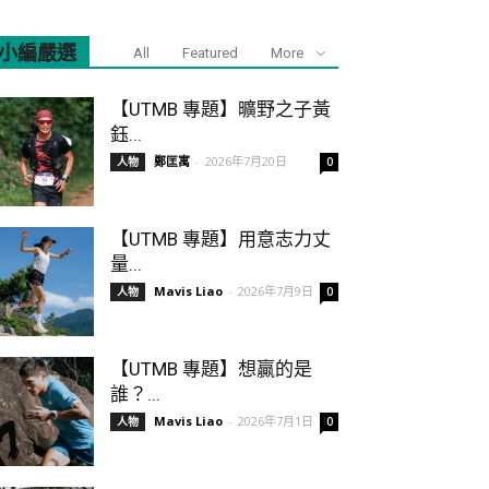
小編嚴選
All
Featured
More
【UTMB 專題】曠野之子黃
鈺...
鄭匡寓
-
2026年7月20日
人物
0
【UTMB 專題】用意志力丈
量...
Mavis Liao
-
2026年7月9日
人物
0
【UTMB 專題】想贏的是
誰？...
Mavis Liao
-
2026年7月1日
人物
0