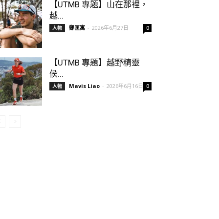
【UTMB 專題】山在那裡，
越...
鄭匡寓
-
2026年6月27日
人物
0
【UTMB 專題】越野精靈
侯...
Mavis Liao
-
2026年6月16日
人物
0