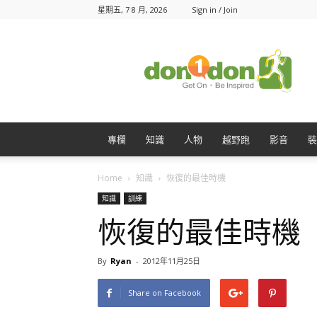
星期五, 7 8 月, 2026
Sign in / Join
Don1Don
動
一
動
專欄
知識
人物
越野跑
影音
裝
Home
知識
恢復的最佳時機
知識
訓練
恢復的最佳時機
By
Ryan
-
2012年11月25日
Share on Facebook