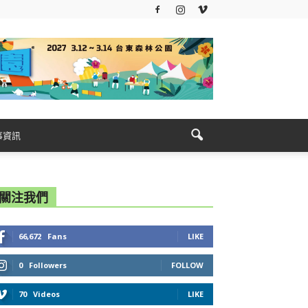
事資訊
關注我們
66,672
Fans
LIKE
0
Followers
FOLLOW
70
Videos
LIKE