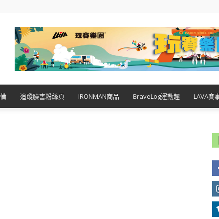
備
追蹤臉書粉絲頁
IRONMAN商品
BraveLog運動趣
LAVA賽