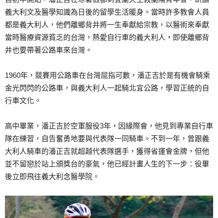
義大利文及醫學知識為日後的留學生活暖身。當時許多教會人員
都是義大利人，他們離鄉背井將一生奉獻給宗教，以醫術來奉獻
當時醫療資源貧乏的台灣，熱愛自行車的義大利人，即使離鄉背
井也要帶著公路車來台灣。
1960年，競賽用公路車在台灣屈指可數，潘正吉於是有機會騎乘
金光閃閃的公路車，與義大利人一起騎北宜公路，學習正統的自
行車文化。
高中畢業，潘正吉於空軍服役3年，因緣際會，他見到專業自行車
隊在練習，自告奮勇地要與代表隊一同騎車。不到一年，曾跟義
大利人騎車的潘正吉就超越代表隊選手，獲得省運會金牌，但他
並不留戀於站上頒獎台的豪氣，他已經計畫人生的下一步：役畢
後立即飛往義大利念醫學院。