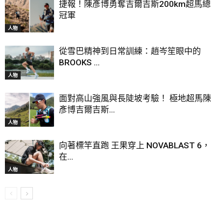
捷報！陳彥博勇奪吉爾吉斯200km超馬總
冠軍
人物
從雪巴精神到日常訓練：趙岑笙眼中的
BROOKS ...
人物
面對高山強風與長陡坡考驗！ 極地超馬陳
彥博吉爾吉斯...
人物
向著標竿直跑 王果穿上 NOVABLAST 6，
在...
人物