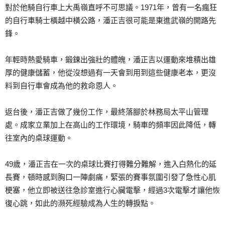
對於他騎自行車上大禹嶺直呼不可思議。1971年，曾有一名瘋狂
的自行車騎士橫越中橫公路，潘正吉很可能是東進武嶺的開路先
鋒。
年輕時熱愛騎車，鍛鍊出強壯的體魄，潘正吉以運動來堆積出雄
厚的健康儲蓄，他從沒想過有一天會到用到這些健康老本，更沒
料到自行車會成為他的救命恩人。
返台後，潘正吉做了幾份工作，最終落腳於林務局太平山管理
處。成家立業加上在高山的工作環境，騎車的頻率因此降低，轉
往室內的桌球運動。
49歲，潘正吉在一次的桌球比賽打得難分難解，進入白熱化的延
長賽，頓時感到胸口一陣劇痛，緊張的賽事氛圍引發了急性心肌
梗塞，他立即被送往急診室進行心臟電擊，經過3次電擊才讓他恢
復心跳，如此的瀕死經驗成為人生的轉捩點。