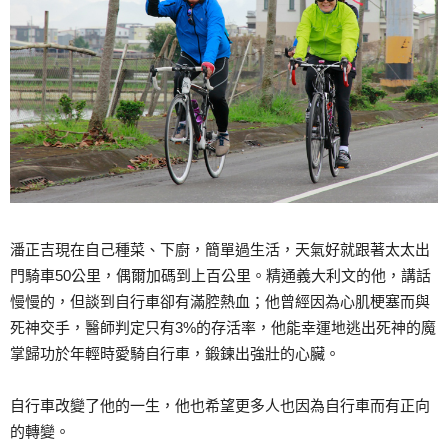
潘正吉現在自己種菜、下廚，簡單過生活，天氣好就跟著太太出
門騎車50公里，偶爾加碼到上百公里。精通義大利文的他，講話
慢慢的，但談到自行車卻有滿腔熱血；他曾經因為心肌梗塞而與
死神交手，醫師判定只有3%的存活率，他能幸運地逃出死神的魔
掌歸功於年輕時愛騎自行車，鍛鍊出強壯的心臟。
自行車改變了他的一生，他也希望更多人也因為自行車而有正向
的轉變。