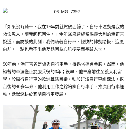
「如果沒有騎車，我在19年前就駕鶴西歸了，自行車運動是我的
救命恩人，讓我起死回生。」今年68歲曾經留學義大利的潘正吉
說道，而訪談的此刻，我們騎著自行車，輕快的轉動踏板、迎風
向前，一點也看不出他差點因為心肌梗塞而長辭人世。
50年前，潘正吉曾是優秀自行車手，得過省運會金牌，然而，他
短暫的車涯僅止於服兵役的3年；役畢，他單身前往至義大利留
學，於風行自行車的歐洲耳濡目染，勤加研讀自行車訓練法。返
台後的40多年來，他利用工作之餘培訓自行車手，推廣自行車運
動，默默深耕於宜蘭自行車發展。