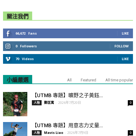
關注我們
66,672
Fans
LIKE
0
Followers
FOLLOW
70
Videos
LIKE
小編嚴選
All
Featured
All time popular
【UTMB 專題】曠野之子黃鈺...
鄭匡寓
-
2026年7月20日
人物
0
【UTMB 專題】用意志力丈量...
Mavis Liao
-
2026年7月9日
人物
0