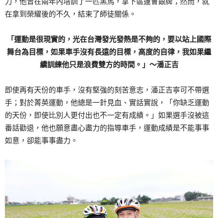
力，他曾在兩年內培訓了一匹黑馬，拿下區運會銀牌；然而，就
在拿到榮耀後的不久，結束了師徒關係。
「運動是很現實的，光在台灣發光發熱是不夠的，要以站上國際
舞台為目標，如果車手沒有長遠的目標，高度的自律，我如果繼
續訓練他只是浪費雙方的時間。」～潘正吉
即使再有天份的車手，沒有堅強的刻苦意志，潘正吉寧可不帶選
手；對於菁英運動，他總是一針見血、實話實說，「你缺乏運動
的天份，即使比別人更付出也不一定有成績。」如果選手沒被這
番話勸退，他也願意盡心盡力的指導車手，運動成績是不能事事
如意，卻能事事盡力。