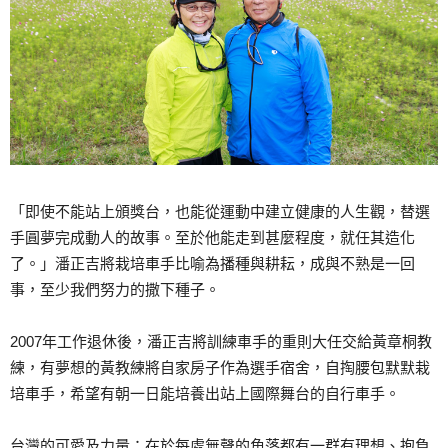
「即使不能站上頒獎台，也能從運動中建立健康的人生觀，替選
手圓夢完成動人的故事。至於他能走到甚麼程度，就任其造化
了。」潘正吉將栽培車手比喻為播種與耕耘，成與不熟是一回
事，至少我們努力的撒下種子。
2007年工作退休後，潘正吉將訓練車手的重則大任交給黃章桐教
練，有夢想的黃教練將自家房子作為選手宿舍，自掏腰包默默栽
培車手，希望有朝一日能培養出站上國際舞台的自行車手。
台灣的可愛及力量：在於每處無聲的角落都有一群有理想、抱負