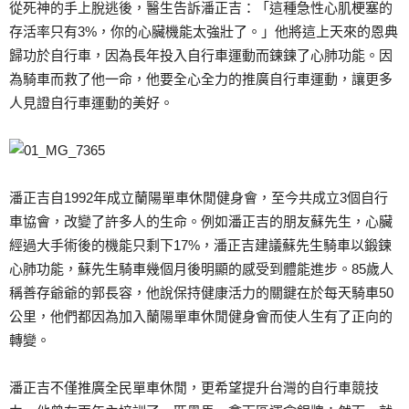
從死神的手上脫逃後，醫生告訴潘正吉：「這種急性心肌梗塞的
存活率只有3%，你的心臟機能太強壯了。」他將這上天來的恩典
歸功於自行車，因為長年投入自行車運動而鍊鍊了心肺功能。因
為騎車而救了他一命，他要全心全力的推廣自行車運動，讓更多
人見證自行車運動的美好。
潘正吉自1992年成立蘭陽單車休閒健身會，至今共成立3個自行
車協會，改變了許多人的生命。例如潘正吉的朋友蘇先生，心臟
經過大手術後的機能只剩下17%，潘正吉建議蘇先生騎車以鍛鍊
心肺功能，蘇先生騎車幾個月後明顯的感受到體能進步。85歲人
稱善存爺爺的郭長容，他說保持健康活力的關鍵在於每天騎車50
公里，他們都因為加入蘭陽單車休閒健身會而使人生有了正向的
轉變。
潘正吉不僅推廣全民單車休閒，更希望提升台灣的自行車競技