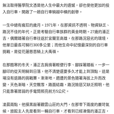
無法取得醫學院文憑是他人生中最大的遺憾，卻也使他更加的投
入自行車，開啟了一趟自行車騎越中橫的創舉。
一生中總有瘋狂的歲月。1971年，在那資訊不透明、物資缺乏、
路況不佳的年代，正是考驗自行車族群的黃金時期。27歲的潘正
吉，偶爾踏著自行車往返於宜蘭至高雄，在那路況惡劣的環境，
他單日最長可騎行300多公里；而他生命中記憶最深刻的自行車
挑戰，是從花蓮慈恩騎上大禹嶺。
在那酷寒的冬天，潘正吉肩揹著輕便行李、腳踩著踏板，一步一
腳印的從天明騎到日落，他不清楚還要多久才能上到頂點，這是
場沒有退路的挑戰賽。漸漸地，週遭的景色隨著海拔上升而改
變，天色漸暗，天空飄雪，路面結霜，路況險惡又缺乏照明，他
只能靠著孱弱的手電筒照亮前方5公尺。
凌晨兩點，他摸黑敲著觀雲山莊的大門，在那零下兩度的嚴苛氣
候，旅館主人先是看到一輛自行車，才看到已經凍傷的潘正吉，