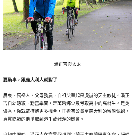
潘正吉與太太
要騎車，跟義大利人就對了
屏東．萬巒人，父母務農，自祖父輩起是虔誠的天主教徒。潘正
吉自幼聰穎、勤奮學習，是萬巒鄉少數考取高中的高材生。足夠
優秀，你就能擁抱更多機會，正逢有公費至義大利的留學甄選，
資質聰穎的他爭取到這千載難逢的機會。
自初中開始，潘正吉在寒暑假都到宜蘭天主教蘭陽青年會，研讀