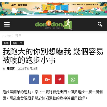
Home
報導
報導
輕鬆一下
我跑大的你別想嚇我 幾個容易
被唬的跑步小事
By
鄭匡寓
-
2022年10月26日
跑步是簡單的運動，穿上一雙跑鞋走出門。但把跑步一層一層剝
開，可能會發現很多關於這項運動的造神神話與誤解。