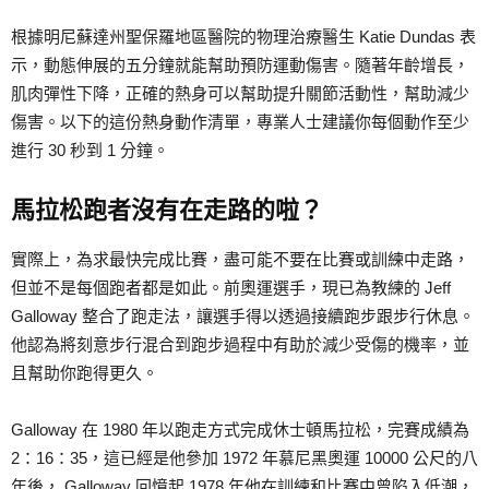
根據明尼蘇達州聖保羅地區醫院的物理治療醫生 Katie Dundas 表
示，動態伸展的五分鐘就能幫助預防運動傷害。隨著年齡增長，
肌肉彈性下降，正確的熱身可以幫助提升關節活動性，幫助減少
傷害。以下的這份熱身動作清單，專業人士建議你每個動作至少
進行 30 秒到 1 分鐘。
馬拉松跑者沒有在走路的啦？
實際上，為求最快完成比賽，盡可能不要在比賽或訓練中走路，
但並不是每個跑者都是如此。前奧運選手，現已為教練的 Jeff
Galloway 整合了跑走法，讓選手得以透過接續跑步跟步行休息。
他認為將刻意步行混合到跑步過程中有助於減少受傷的機率，並
且幫助你跑得更久。
Galloway 在 1980 年以跑走方式完成休士頓馬拉松，完賽成績為
2：16：35，這已經是他參加 1972 年慕尼黑奧運 10000 公尺的八
年後， Galloway 回憶起 1978 年他在訓練和比賽中曾陷入低潮，