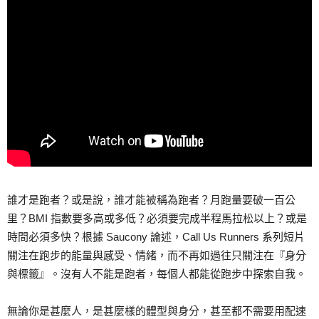
誰才是跑者？或是說，誰才能被稱為跑者？月跑量要破一百公
里？BMI 指數要多高或多低？必須要完成半程馬拉松以上？或是
時間必須多快？根據 Saucony 論述，Call Us Runners 系列短片
關注在跑步的能量與感受、情緒，而不再如過往只關注在『身分
與標籤』。沒有人不能是跑者，每個人都能從跑步中探索自我。
無論你是甚麼人，是甚麼樣的體型與身分，甚至都不需要用配速