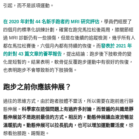
引起，而不是該項運動。
在 2020 年針對 44 名新手跑者的 MRI 研究評估
，學員們經歷了
四個月的標準化訓練計劃，確實在跑完馬拉松後兩周，膝關節經
過 MRI 診斷仍有一些損傷，但是在後續的追蹤檢測，幾乎所有人
都在馬拉松賽後，六個月內都有持續的恢復。而
發表於 2021 年
的針對 43 篇文章的薈萃報告
，提出結論：跑步後下肢軟骨的變
化是短暫的。結果表明，軟骨從反覆跑步運動中有很好的恢復，
也表明跑步不會導致新的下肢損傷。
跑步之前你應該伸展？
過往的思維方式，由於跑者肢體不靈活，所以需要在跑前進行靜
態伸展。
科學家在這個問題上有過許多討論，而普遍的共識是靜
態伸展並不是跑前最佳的方式。相反的，動態伸展讓血液流暢並
溫暖肌肉。動態伸展可以拉長肌肉，也可以增加運動靈活度，
想
想看抬膝跑、踢臀跑。