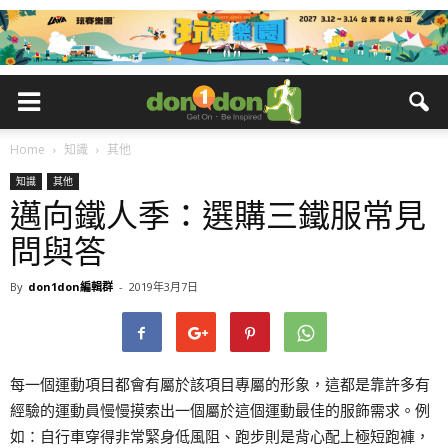
Home
知識
其他
知識
其他
邁向鐵人季：選購三鐵服常見
問與答
By
don1don編輯群
-
2019年3月7日
每一個運動項目都會有屬於該項目專屬的形象，這都是靠許多有
經驗的運動員慢慢摸索出一個屬於這個運動最佳的服飾需求。例
如：自行車穿得非常緊身低風阻、跑步則是背心配上極短跑褲，