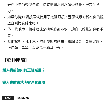
是在中午前後或午後，適時地灑水可以減少熱暈、提高注意
力。
如果你從T1轉換區就使用了太陽眼鏡，那麼就讓它留在你的臉
上直到比賽結束吧。
帶一條毛巾，擦擦臉或是擦乾腳都不錯。讓自己感覺清爽很重
要。
其他諸如，凡士林、防止摩擦的貼布、壓縮腿套，能量果膠、
止痛藥…等等。以防萬一非常重要。
【延伸閱讀】
鐵人賽前該如何正確減量？
鐵人賽前實地考察注意事項
TAGS
IRONMAN