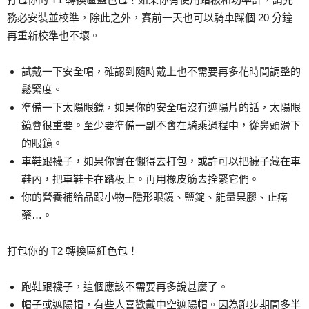
務必安裝並校準，除此之外，賽前一天也可以騎車踩個 20 分鐘
再重新校準也不壞。
試戴一下安全帽，確認到隨時戴上也不需要再多花時間調整的
鬆緊度。
準備一下太陽眼鏡，如果你的安全帽沒有遮陽片的話，太陽眼
鏡會很重要。至少要準備一副不會在騎乘過程中，從鼻頭滑下
的眼鏡。
車鞋跟襪子，如果你實在懶得去打包，或許可以把襪子藏在車
鞋內，把車鞋卡在踏板上。再用橡皮筋去拴緊它們。
你的營養補給品跟小物─隱形眼鏡、鹽錠、能量果膠、止痛
藥…。
打包你的 T2 轉換區紅色包！
跑鞋跟襪子，這個應該不需要再多說甚麼了。
帽子或遮陽帽，有些人喜歡戴中空遮陽帽。因為跑步期間多半