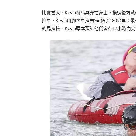
比賽當天，Kevin將馬具穿在身上，拖曳後方載著
推車，Kevin用腳踏車拉著Sid騎了180公里；
的馬拉松。Kevin原本預計他們會在17小時內