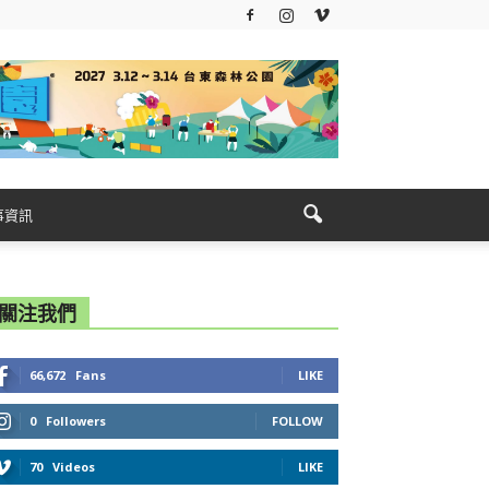
事資訊
關注我們
66,672
Fans
LIKE
0
Followers
FOLLOW
70
Videos
LIKE