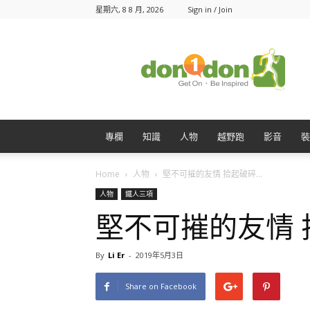
星期六, 8 8 月, 2026
Sign in / Join
Don1Don
動
一
動
專欄
知識
人物
越野跑
影音
裝
Home
人物
堅不可摧的友情 拾起破碎...
人物
鐵人三項
堅不可摧的友情
By
Li Er
-
2019年5月3日
Share on Facebook