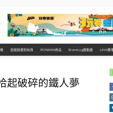
備
追蹤臉書粉絲頁
IRONMAN商品
BraveLog運動趣
LAVA賽
 拾起破碎的鐵人夢