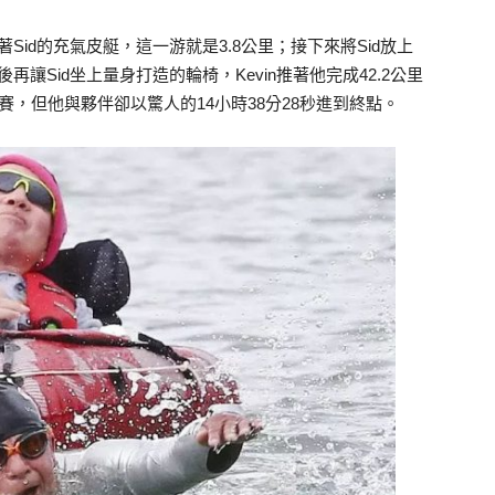
Sid的充氣皮艇，這一游就是3.8公里；接下來將Sid放上
最後再讓Sid坐上量身打造的輪椅，Kevin推著他完成42.2公里
完賽，但他與夥伴卻以驚人的14小時38分28秒進到終點。