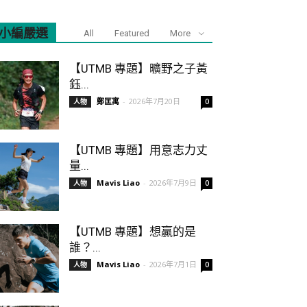
小編嚴選
All
Featured
More
【UTMB 專題】曠野之子黃
鈺...
鄭匡寓
-
2026年7月20日
人物
0
【UTMB 專題】用意志力丈
量...
Mavis Liao
-
2026年7月9日
人物
0
【UTMB 專題】想贏的是
誰？...
Mavis Liao
-
2026年7月1日
人物
0