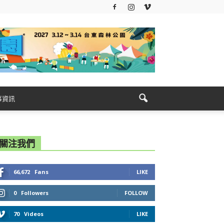
事資訊
關注我們
66,672
Fans
LIKE
0
Followers
FOLLOW
70
Videos
LIKE