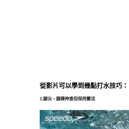
從影片可以學到幾點打水技巧：
1.腳尖、腳踝伸直但保持靈活