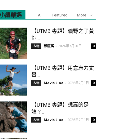
小編嚴選
All
Featured
More
【UTMB 專題】曠野之子黃
鈺...
鄭匡寓
-
2026年7月20日
人物
0
【UTMB 專題】用意志力丈
量...
Mavis Liao
-
2026年7月9日
人物
0
【UTMB 專題】想贏的是
誰？...
Mavis Liao
-
2026年7月1日
人物
0