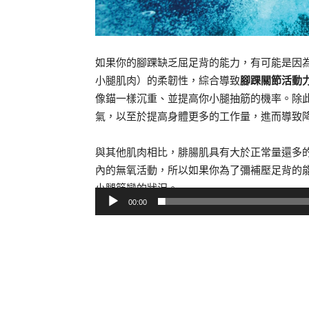
如果你的腳踝缺乏屈足背的能力，有可能是因
小腿肌肉）的柔韌性，綜合導致
腳踝關節活動
像錨一樣沉重、並提高你小腿抽筋的機率。除
氣，以至於提高身體更多的工作量，進而導致
與其他肌肉相比，腓腸肌具有大於正常量還多的
內的無氧活動，所以如果你為了彌補壓足背的
小腿筋攣的狀況。
00:00
視
訊
播
放
器