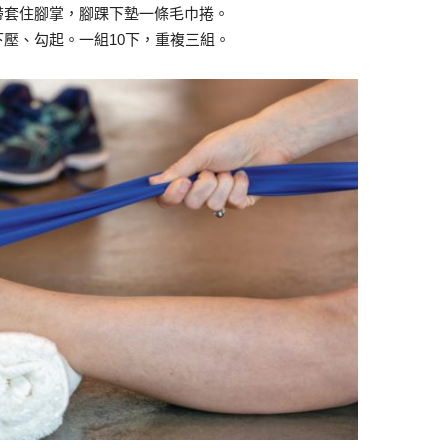
帶套住腳掌，腳踝下墊一條毛巾捲。
壓、勾起。一組10下，重複三組。