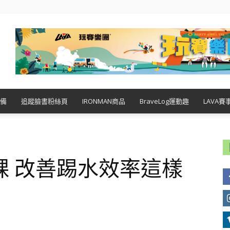
備
追蹤臉書粉絲頁
IRONMAN商品
BraveLog運動趣
LAVA賽
踝 改善踢水效率這樣