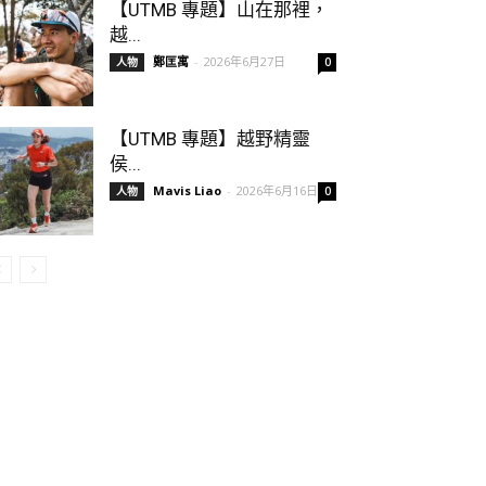
【UTMB 專題】山在那裡，
越...
鄭匡寓
-
2026年6月27日
人物
0
【UTMB 專題】越野精靈
侯...
Mavis Liao
-
2026年6月16日
人物
0