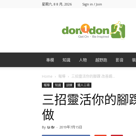
星期六, 8 8 月, 2026
Sign in / Join
Don1Don
動
一
動
專欄
知識
人物
越野跑
影音
裝
Home
報導
三招靈活你的腳踝 改善踢...
報導
知識
訓練
鐵人三項
三招靈活你的腳
做
By
Li Er
-
2019年7月15日