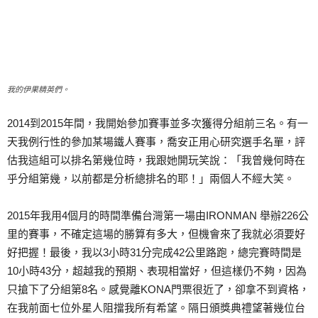
我的伊果精英們。
2014到2015年間，我開始參加賽事並多次獲得分組前三名。有一
天我例行性的參加某場鐵人賽事，喬安正用心研究選手名單，評
估我這組可以排名第幾位時，我跟她開玩笑說：「我曾幾何時在
乎分組第幾，以前都是分析總排名的耶！」兩個人不經大笑。
2015年我用4個月的時間準備台灣第一場由IRONMAN 舉辦226公
里的賽事，不確定這場的勝算有多大，但機會來了我就必須要好
好把握！最後，我以3小時31分完成42公里路跑，總完賽時間是
10小時43分，超越我的預期、表現相當好，但這樣仍不夠，因為
只搶下了分組第8名。感覺離KONA門票很近了，卻拿不到資格，
在我前面七位外星人阻擋我所有希望。隔日頒獎典禮望著幾位台