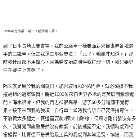
2004年台灣第一場113 超級鐵人賽。
到了日本長崎比賽會場，我的公路車一樣要面對來自世界各地選
手的三鐵車，但是我還是那個想法：「比了，輸贏才知道。」那
時我什麼都不用擔心，因為喬安始終陪伴我打理一切，我只要專
注在賽道上就夠了。
隔天就是屬於我的關鍵日，能否取得KONA門票，就必須搶下我
這歲組的冠軍頭銜，將近1000位來自世界各地的菁英展開激烈纏
鬥。海水很冷、但我的鬥志卻很高昂，游了60多分鐘卻不覺得
累。接下來到我的強項，自行車。當時我告訴自己要保持專注，
不浪費太多體力，賽道需要爬2圈大山路線，但是才剛出發沒有多
久，我驚覺到座墊居然沒有鎖緊，前後搖擺不定，我頓時感到相
當錯愕，比賽從不帶備胎及工具的我感到非常沮喪、懊惱，而我