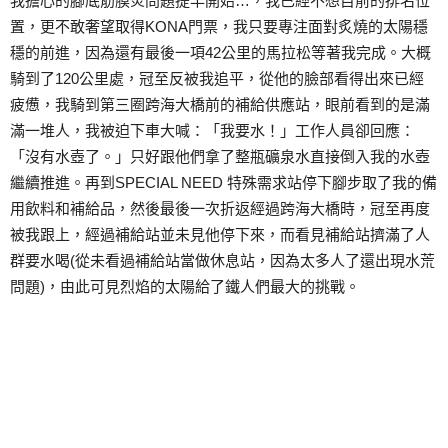
我擔心的腳底筋膜炎問題提早開始…，我已經不想目前的排名位
置，更不敢奢望取得KONA門票，我只要專注面對炙燒的太陽穩
穩的前進，因為還有最後一項42公里的馬拉松等著我完成。大概
騎到了120公里處，冠至反被我追平，從他的臉部看得出來已經
疲憊，我騎到第三圈跨海大橋前的補給供應站，眼前看到的是滿
滿一堆人，我被迫下車大喊：「我要水！」工作人員卻回應：
「沒有水壺了。」只好跟他們拿了整瓶礦泉水直接倒入我的水壺
繼續推進。再到SPECIAL NEED 特殊需求站停下腳步取了我的備
用飲料和補給品，然後最後一次折返經過跨海大橋時，冠至再度
被我跟上，經過補給站並未見他停下來，而看見補給站擠滿了人
群要水喝(從未看過補給站當做休息站，因為太多人了還出現水荒
問題)，由此可見烈焰的太陽給了鐵人們最大的挑戰。