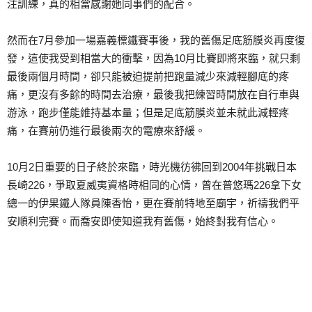
注訓練，真的相當感謝她同事們的配合。
然而在7月參加一場嘉義標鐵賽事後，我的舊傷足底筋膜炎再度復
發，這使我受到相當大的衝擊，因為10月比賽即將來臨，就只剩
最後兩個月時間，卻只能被迫提前把跑量減少來減輕腳底的疼
痛，更沒有多餘的時間去治療，最後我把練習時間放在自行車與
游泳，跑步僅能維持基本量；但是足底筋膜炎並未就此減輕疼
痛，在賽前仍進行最後兩次的電療來舒緩。
10月2日重要的日子終於來臨，時光機彷彿回到2004年挑戰日本
長崎226，爭取夏威夷資格時相同的心情，曾在普悠瑪226拿下女
總一的伊果鐵人隊員陳香怡，更在賽前特地至廟宇，祈禱我們平
安順利完賽。而喬安即使知道我有舊傷，始終對我有信心。