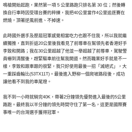
鳴槍開始起跑，果然第一項 5 公里路跑只排名第 30 位；然後轉
換自行車時因受環台賽的粹練，我把40公里當作4公里追逐賽在
燃燒，頂著逆風前進、不掉速。
此時國外選手及歷屆冠軍感覺相當吃力也跟不住我，所以我就繼
續獨推，直到折返20公里後我看見了前導車在幫領先者香港好手
李致和開路；我在30公里超越了他並一舉超越了前導車，駕駛警
員嚇到清醒後，趕緊驅車前往幫我開道。然而職業好手就是不一
樣，李致和跟車跟的很緊，我只好使用最後一招「滅絕式」，大
一重踩齒輪比(53TX11T)。最後進入野柳一個爬坡路段後，成功
讓他看不到我的車尾燈。
我不到一小時就騎完40K，帶著2分鐘領先優勢進入最後的5公里
路跑。最終我以半分鐘的領先時間守住了第一名，這更是國際賽
事唯一的台灣選手獲得冠軍。