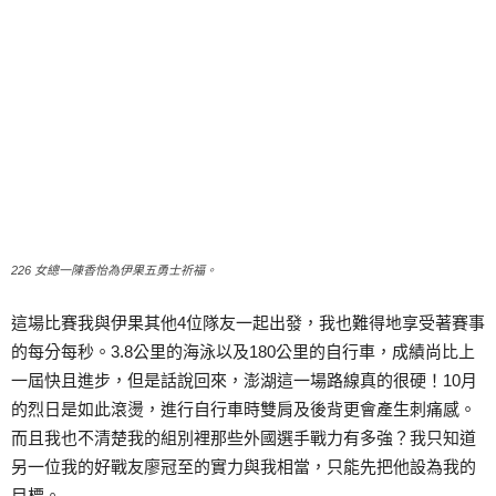
226 女總一陳香怡為伊果五勇士祈福。
這場比賽我與伊果其他4位隊友一起出發，我也難得地享受著賽事
的每分每秒。3.8公里的海泳以及180公里的自行車，成績尚比上
一屆快且進步，但是話說回來，澎湖這一場路線真的很硬！10月
的烈日是如此滾燙，進行自行車時雙肩及後背更會產生刺痛感。
而且我也不清楚我的組別裡那些外國選手戰力有多強？我只知道
另一位我的好戰友廖冠至的實力與我相當，只能先把他設為我的
目標。