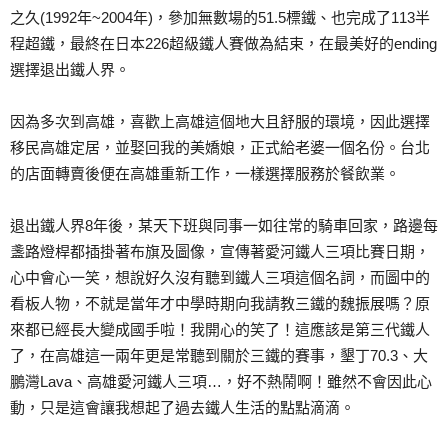
之久(1992年~2004年)，參加無數場的51.5標鐵、也完成了113半
程超鐵，最終在日本226超級鐵人賽做為結束，在最美好的ending
選擇退出鐵人界。
因為多次到高雄，喜歡上高雄這個地大且舒服的環境，因此選擇
移民高雄定居，並娶回我的美嬌娘，正式給老婆一個名份。台北
的店面轉賣後便在高雄重新工作，一樣選擇服務於餐飲業。
退出鐵人界8年後，某天下班與同事一如往常的騎車回家，路邊每
盞路燈桿都插掛著布旗及圖像，宣傳著愛河鐵人三項比賽日期，
心中會心一笑，想說好久沒有聽到鐵人三項這個名詞，而圖中的
看板人物，不就是當年才中學時期向我請教三鐵的魏振展嗎？原
來都已經長大變成國手啦！我開心的笑了！這應該是第三代鐵人
了，在高雄這一兩年更是常聽到關於三鐵的賽事，墾丁70.3、大
鵬灣Lava、高雄愛河鐵人三項…，好不熱鬧啊！雖然不會因此心
動，只是這會讓我想起了過去鐵人生活的點點滴滴。