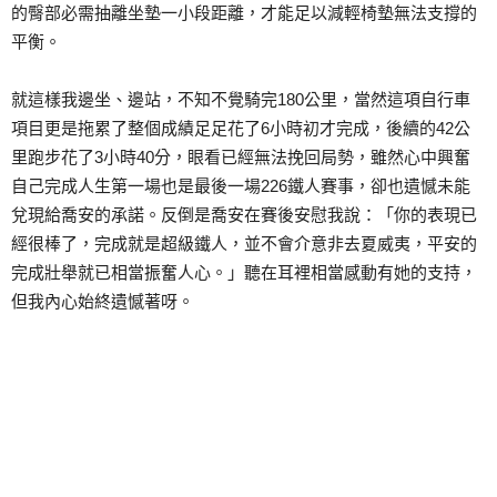
的臀部必需抽離坐墊一小段距離，才能足以減輕椅墊無法支撐的
平衡。
就這樣我邊坐、邊站，不知不覺騎完180公里，當然這項自行車
項目更是拖累了整個成績足足花了6小時初才完成，後續的42公
里跑步花了3小時40分，眼看已經無法挽回局勢，雖然心中興奮
自己完成人生第一場也是最後一場226鐵人賽事，卻也遺憾未能
兌現給喬安的承諾。反倒是喬安在賽後安慰我說：「你的表現已
經很棒了，完成就是超級鐵人，並不會介意非去夏威夷，平安的
完成壯舉就已相當振奮人心。」聽在耳裡相當感動有她的支持，
但我內心始終遺憾著呀。