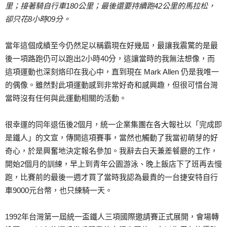
里；接著騎自行車180公里；最後還要持續跑42公里的馬拉松，
卻只花8小時09分。
當年這個成績至今仍然足以稱霸現在好幾屆，最讓我震驚的是最
後一項路跑仍可以跑出2小時40分，這讓當時的我無法想像，而
這項運動也深刻烙印在我心中，直到現在 Mark Allen 仍是我唯一
的偶像。雖然對此項運動感到非常好奇和感興趣，但很可惜台灣
當時沒有任何與此運動相關的活動。
很幸運的同年退伍後2個月，統一企業集團在各大報社以「完成即
是鐵人」的文宣，傳開這項賽事，當然也觸動了我當初萌芽的好
奇心，於是興奮地決定報名參加。我辭去白天兼差餐廳的工作，
開始2個月的訓練，早上到青年公園游泳、晚上飯店下了班再去慢
跑，比賽前的最後一週才買了當時我認為最貴的一台捷安特自行
車9000元台幣，也只練騎一天。
1992年台灣第一屆統一盃鐵人三項國際邀請賽正式展開，會場轉