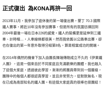
正式復出 為KONA再拚一回
2013年11月，我參加了退休後的第一場復出賽，墾丁 70.3 國際
鐵人賽事，將近10年沒有參加賽事，但是所有的氛圍彷彿回到
2004年最後一場在日本226的感覺。鐵人的裝備更是延伸到三鐵
車、計時帽…，人車線條都很美，然而我依舊以公路車出賽，卻
也在復出的第一年意外取得分組第8名，算是相當成功的開端。
在2014年偶然的機會下加入由團長陳瑞傳剛成立不久的《伊果鐵
人團》，這是一個來自於不同家庭且充滿歡樂的團體，我也融入
了這個大家庭，透過彼此學習，漸漸的將團員帶到另一個層級，
團隊中的每個人都很認真學習，並且非常努力，從默默無名，現
在已成為南部知名的鐵人團。有這個大家庭真的很棒也很團結！