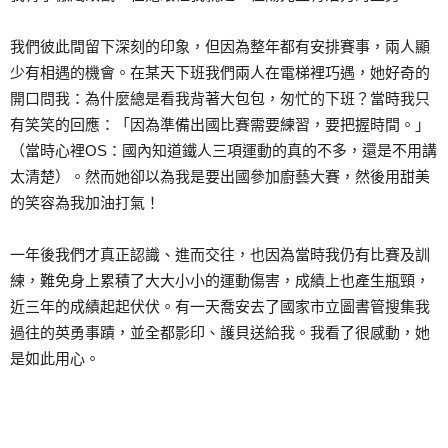
我們彼此間留下深刻的印象，但因為整年都有安排賽事，兩人顯
少有相遇的機會。在某天下班我們兩人在電梯裡巧遇，她好奇的
開口問我：為什麼總是看我背著大包包，匆忙的下班？當時我只
有笑笑的回應：「因為準備出國比賽需要練習，要把握時間。」
（當時心裡OS：國內知道鐵人三項運動的真的不多，還是不用講
太清楚）。然而她卻以為我是要出國參加廚藝大賽，然後用甜美
的笑容為我加油打氣！
一年後我們才真正認識、進而交往，也因為當時我仍有比賽及訓
練，難免身上累積了大大小小的運動傷害，成績上也產生瓶頸，
近三年的成績起起伏伏。有一天喬安去了國家市立圖書管搜集我
過往的英勇事蹟，並全都影印、護貝送給我。我看了很感動，她
是如此用心。