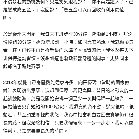
不清楚我的動機為何？只是笑笑跟我說：「你不再是鐵人了，已
經變成廢五金。」我回說：「廢五金可以再回收有利用價值
啊。」
於是從那天開始，我每天下班步行30分鐘、漸漸到1小時，再從
慢慢跑30分鐘，逐漸增加到一小時；如同喬安所說，我就像廢五
金一樣，已經不再是選手級的水準了。儘管如此，我依然每天下
班保持運動習慣。沒想到這也漸漸影響身邊的同事，更與同事一
起報名了路跑賽事。
2013年感覺自己身體機能健康許多，向田偉璋（當時的國家教
練）表明復出意願，沒想到偉璋比我更高興，昔日的老戰友能一
起訓練陪游。於是我開始安排一週至少一次與偉璋一起練游。一
開始儘管只有短短的1000公尺，我還真的游不動，遊完很喘、很
想吐，甚至頭重腳輕的狀態。我心中相當明白要回去賽場仍有很
長的路，但我始終相信，只要我慢慢來、一步一步走，我可以做
得到，只是需要更長久的時間。