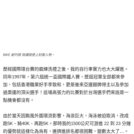
BIKE 創刊號 就讓我登上封面人物。
歷經國際環台賽的磨練洗禮之後，我的自行車實力也大大躍進。
同年1997年，第六屆統一盃國際鐵人賽，歷屆冠軍全部都來參
加，包括香港職業好手李致和，更是後來亞運銀牌得主以及參加
過奧運的頂尖選手！這場高張力的比賽對於台灣選手們來說是一
點機會都沒有。
由於當天因颱風外圍環流影響，海浪巨大，海泳被迫取消，改成
跑5K、騎40K、再跑5K。那時我的1500公尺可游進 22 到 23 分鐘
的優勢就這樣化為烏有，連擠進排名都很困難，變數太大了…。