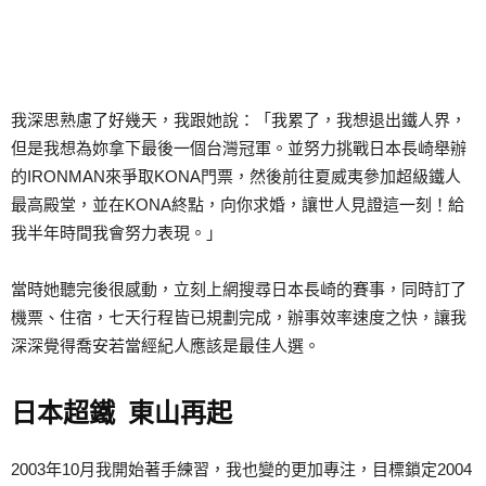
我深思熟慮了好幾天，我跟她說：「我累了，我想退出鐵人界，
但是我想為妳拿下最後一個台灣冠軍。並努力挑戰日本長崎舉辦
的IRONMAN來爭取KONA門票，然後前往夏威夷參加超級鐵人
最高殿堂，並在KONA終點，向你求婚，讓世人見證這一刻！給
我半年時間我會努力表現。」
當時她聽完後很感動，立刻上網搜尋日本長崎的賽事，同時訂了
機票、住宿，七天行程皆已規劃完成，辦事效率速度之快，讓我
深深覺得喬安若當經紀人應該是最佳人選。
日本超鐵 東山再起
2003年10月我開始著手練習，我也變的更加專注，目標鎖定2004