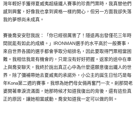
灣年輕好手獲得夏威夷超級鐵人賽事的珍貴門票時，我真替他們
感到興奮，好像我也拿到資格一樣的開心，但另一方面我卻失落
我的夢想尚未成真。
賽後喬安安慰我說：「你已經很厲害了！隱退再出發僅花三年時
間就能有如此的成績。」IRONMAN選手的水平高於一般賽事，
來自世界各國的選手都會爭取分組排名，因此要取得門票相當困
難。我相信我是有機會的，只是沒有好好把握。返家的途中在車
上與喬安聊天，我終於說出真正心中為什麼還願意復出鐵人的世
界，除了彌補帶她去夏威夷的承諾外，小公主的誕生日恰巧是每
年Kona第二週的賽事，我想為她們母女倆再奮鬥一次。剎那間老
婆開著車淚流滿面，她那時候才知道我復出的背後，還有這些真
正的原因，讓她相當感動。喬安知道我一定可以做的到。