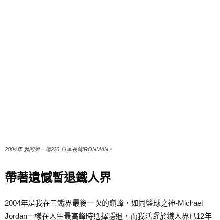
2004年 我的第一場226 日本長崎IRONMAN。
帶著遺憾暫退鐵人界
2004年是我在三鐵界最後一次的巔峰，如同籃球之神-Michael
Jordan一樣在人生最高峰時選擇隱退，而我活躍於鐵人界已12年