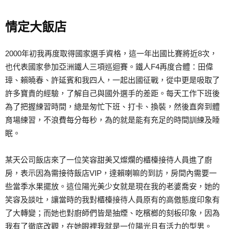
情定大飯店
2000年初我再度取得國家選手資格，這一年出國比賽將近8次，
也代表國家參加亞洲鐵人三項巡迴賽。鐵人F4再度合體：田偉
璋、賴曉春、許延賓和我四人，一起出國征戰，從中更是吸取了
許多寶貴的經驗，了解自己與國外選手的差距。每天工作下班後
為了把握練習時間，總是匆忙下班、打卡、換裝，然後直奔到體
育場練習，不浪費每分每秒，為的就是能有充足的時間訓練及睡
眠。
某天公司飯店來了一位笑容甜美又燦爛的櫃檯接待人員進了廚
房，表示因為需接待飯店VIP，達賴喇嘛的到訪，房間內需要一
些當季水果擺放。這位陽光美少女就是現在我的老婆喬安，她的
笑容及談吐，讓當時的我對櫃檯接待人員原有的高傲態度印象有
了大轉變；而她也對廚師們皆是抽煙、吃檳榔的刻板印象，因為
我有了徹底改觀，在她眼裡我就是一位陽光且有活力的型男。