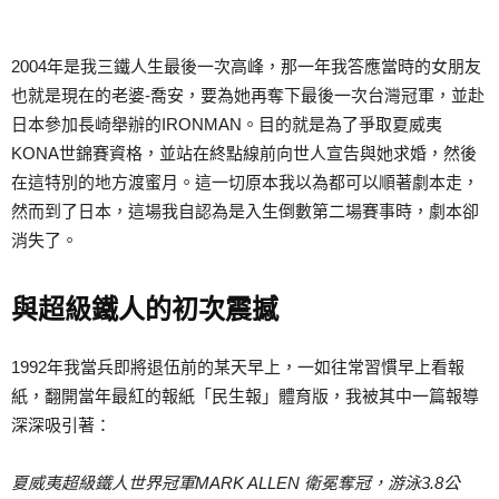
2004年是我三鐵人生最後一次高峰，那一年我答應當時的女朋友
也就是現在的老婆-喬安，要為她再奪下最後一次台灣冠軍，並赴
日本參加長崎舉辦的IRONMAN。目的就是為了爭取夏威夷
KONA世錦賽資格，並站在終點線前向世人宣告與她求婚，然後
在這特別的地方渡蜜月。這一切原本我以為都可以順著劇本走，
然而到了日本，這場我自認為是入生倒數第二場賽事時，劇本卻
消失了。
與超級鐵人的初次震撼
1992年我當兵即將退伍前的某天早上，一如往常習慣早上看報
紙，翻開當年最紅的報紙「民生報」體育版，我被其中一篇報導
深深吸引著：
夏威夷超級鐵人世界冠軍MARK ALLEN 衛冕奪冠，游泳3.8公