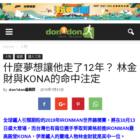
Home
人物
人物
報導
鐵人三項
什麼夢想讓他走了12年？ 林金
財與KONA的命中注定
By
don1don編輯群
-
2019年7月31日
全球鐵人引頸期盼的2019年IRONMAN世界錦標賽，將在10月13
日盛大登場，而台灣也有兩位選手爭取到資格前進IRONMAN最
高殿堂KONA，伊果鐵人的靈魂人物林金財就是其中一位。