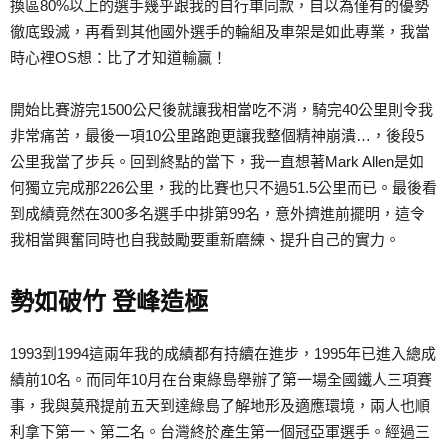
換區80%以上的選手幾乎跟我的自行車同款，自以為僅有的優勢
徹底毀滅，再看到其他國外選手的輪組及車架是如此專業，我當
時心裡OS想：比了才知道輸贏！
開始比賽游完1500公尺後就讓我相當吃不消，騎完40公里則令我
非常痛苦，最後一項10公里路跑更讓我整個精神崩潰…，後段5
公里我當了步兵。回到終點的當下，我一直想著Mark Allen是如
何獨立完成那226公里，我的比賽也只不過51.5公里而已。最後看
到成績竟然在300多名選手中排第99名，意外擠進前擺明，這令
我相當興奮同時也自我鼓勵要重新磨練、提升自己的實力。
勢如破竹 登峰造極
1993到1994這兩年我的成績都有持續在進步，1995年已進入總成
績前10名。而同年10月在台東綠島舉辦了第一場全國鐵人三項賽
事，我與莫飛提前五天到達綠島了解地形及適應環境，兩人也順
利拿下第一、第二名。台灣終於產生第一個冠亞軍選手。經過三