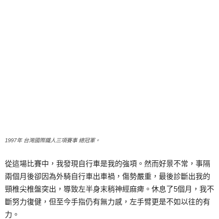
1997年 台灣國際鐵人三項賽事 總冠軍。
從這場比賽中，我發現自行車是我的強項。然而好景不常，事隔
兩個月後卻因為外騎自行車出車禍，傷勢嚴重，最後診斷出我的
頸椎尖椎盤突出，導致左半身末稍神經麻痺。休息了5個月，我不
斷努力復健，但至今手指仍有無力感，左手臂更是不如以往的有
力。