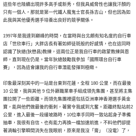
這些年也陸續出現許多高手或新秀，但我具威脅性也讓我汗顏的
只有一個人，那就是第一代鐵人魔鬼士官長孫吉山，但也因為如
此我與其他優秀選手培養出良好的競爭關係。
1997年是我達到巔峰的時間，在當時與台北頗有知名度的自行車
店「世欣車行」大胖店長有著如師徒斑般的好感情，也在這同時
認識了狄總(狄懋昌)教練，這兩位正是我自行車的啟蒙教練與恩
師，直到現在仍是。當年狄總鼓勵我參加「國際環台自行車
賽」，因為這會讓我的自行車潛能發揮到極緻。
印象最深刻其中的一站是台東到花蓮，全程 180 公里，而在最後
10 公里，我與其他 9 位外籍職業車手組成領先集團，甚至將主集
團拉開了一些距離。而領先集團裡還包括亞洲車神香港選手黃金
寶，能與他們做最後的衝刺，著實令我感到亢奮。距離終點站前2
公里，進入最後一段緩坡路時，10位車手同時一致站起身子準備
抽車，我很有自信、也有能力再換一檔加速前進，不料他們卻提
著渦輪引擎瞬間消失在我眼前，原來是我沒「膏」（沒電）了，