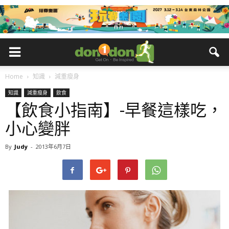
Home
知識
減重瘦身
知識
減重瘦身
飲食
【飲食小指南】-早餐這樣吃，
小心變胖
By
Judy
-
2013年6月7日