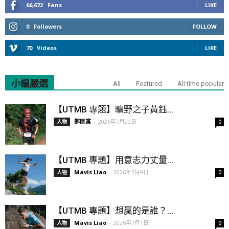
66,672
Fans
LIKE
0
Followers
FOLLOW
70
Videos
LIKE
小編嚴選
All
Featured
All time popular
【UTMB 專題】曠野之子黃鈺...
鄭匡寓
-
2026年7月20日
人物
0
【UTMB 專題】用意志力丈量...
Mavis Liao
-
2026年7月9日
人物
0
【UTMB 專題】想贏的是誰？...
Mavis Liao
-
2026年7月1日
人物
0