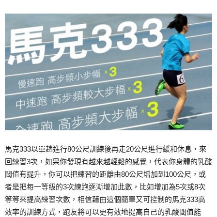
馬克333以單趟進行80公尺訓練後再走20公尺進行緩和休息，來
回練習3次，如果你發現有越來越輕鬆的感覺，代表你身體的乳酸
閾值有提升，你可以把練習的距離由80公尺增加到100公尺，或
者是把每一等級的3次練跑逐漸增加此數，比如增加為5次或8次
等等來提高練習次數，相信藉由這個簡單又可控制的馬克333高
效率的訓練方式，跑友將可以更有效地提高自己的乳酸閾值能