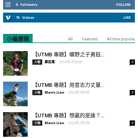
0
Followers
FOLLOW
70
Videos
LIKE
小編嚴選
All
Featured
All time popular
【UTMB 專題】曠野之子黃鈺...
鄭匡寓
-
2026年7月20日
人物
0
【UTMB 專題】用意志力丈量...
Mavis Liao
-
2026年7月9日
人物
0
【UTMB 專題】想贏的是誰？...
Mavis Liao
-
2026年7月1日
人物
0