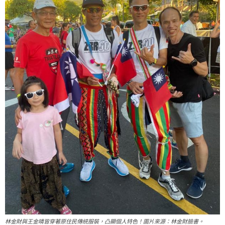
林金財與王金晴皆穿著原住民傳統服裝，凸顯個人特色！圖片來源：林金財臉書。