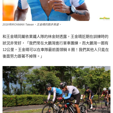
2018年IRONMAN Taiwan，王金晴的跑步英姿。
和王金晴同屬依果鐵人隊的林金財透露，王金晴近期在訓練時的
狀況非常好，「我們常在大鵬灣進行單車團練，而大鵬灣一圈有
12公里，王金晴可以在車隊最前面領騎 8 圈！我們其他人只能在
後面努力跟著不掉隊。」