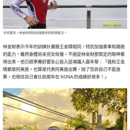
今年夏天，林金財特別加強跑步的耐熱能力。
林金財表示今年的訓練計畫跟王金晴相同，特別加強單車和路跑
的能力，雖然身體尚未完全恢復，不過從林金財那堅定的眼神看
得出來，他已經準備好要全心投入這場鐵人嘉年華：「我和王金
晴都是阿美族，也算是代表阿美族出賽，除了告訴自己不能放
棄，也相信自己會比前兩年在 KONA 的成績好很多！」