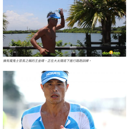
擁有魔鬼士官長之稱的王金晴，正在大太陽底下進行路跑訓練。