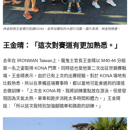
林金財與王金晴已抵達KONA，並參加賽前的大遊行活動。圖片來源：林金財臉書。
王金晴：「這次對賽道有更加熟悉。」
去年在 IRONMAN Taiwan上，魔鬼士官長王金晴以 M40-44 分組
第一名之姿取得 KONA 門票，同時這也是他第二次出征世錦賽戰
場。王金晴表示，由於已有上次的出賽經驗，對於 KONA 場地有
比較熟悉，所以在準備這場賽事時，都以當地可能會遇到的環境
去做訓練。「上次去 KONA 時，我將訓練重點放在游泳，但是發
現因為天氣太熱，單車和跑步消耗太多時間和體力，」王金晴
說：「所以這次我特別加強腳踏車和路跑的訓練。」