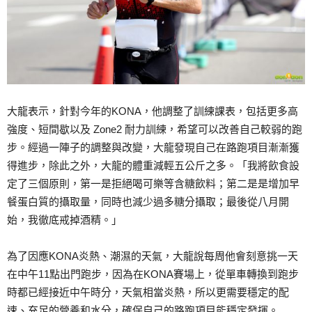
大龍表示，針對今年的KONA，他調整了訓練課表，包括更多高
強度、短間歇以及 Zone2 耐力訓練，希望可以改善自己較弱的跑
步。經過一陣子的調整與改變，大龍發現自己在路跑項目漸漸獲
得進步，除此之外，大龍的體重減輕五公斤之多。「我將飲食設
定了三個原則，第一是拒絕喝可樂等含糖飲料；第二是是增加早
餐蛋白質的攝取量，同時也減少過多糖分攝取；最後從八月開
始，我徹底戒掉酒精。」
為了因應KONA炎熱、潮濕的天氣，大龍說每周他會刻意挑一天
在中午11點出門跑步，因為在KONA賽場上，從單車轉換到跑步
時都已經接近中午時分，天氣相當炎熱，所以更需要穩定的配
速、充足的營養和水分，確保自己的路跑項目能穩定發揮。