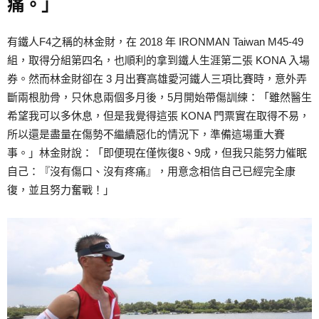
痛。」
有鐵人F4之稱的林金財，在 2018 年 IRONMAN Taiwan M45-49
組，取得分組第四名，也順利的拿到鐵人生涯第二張 KONA 入場
券。然而林金財卻在 3 月出賽高雄愛河鐵人三項比賽時，意外弄
斷兩根肋骨，只休息兩個多月後，5月開始帶傷訓練：「雖然醫生
希望我可以多休息，但是我覺得這張 KONA 門票實在取得不易，
所以還是盡量在傷勢不繼續惡化的情況下，準備這場重大賽
事。」林金財說：「即便現在僅恢復8、9成，但我只能努力催眠
自己：『沒有傷口、沒有疼痛』，用意念相信自己已經完全康
復，並且努力奮戰！」