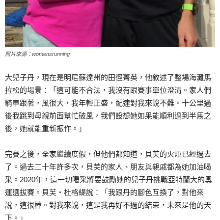
照片來源：womensrunning
大兒子丹，現在是明尼蘇達州的田徑菁英，他敘述了整場海灘馬
拉松的場景：「這可能不合法，我沒有跟賽事單位澄清。家人們
騎車跟著，風很大，我年輕正盛，配速對我來說不難。十公里過
後我跳到母親前面幫忙破風，我們設想她如果能順利過到半馬之
後，她就能重新振作。」
完賽之後，全家繼續度假，但他們都知道，貝芙的火炬已經過去
了。過去二十年許多次，貝芙的家人、朋友與親戚都為她加油喝
采。2020年，這一切喝采將要鼓勵她的兒子丹挑戰亞特蘭大的奧
運選拔賽。貝芙‧杜格緹說：「我跟丹的腳色互換了，對他來
說，這很棒。對我來說，這是我再好不過的結束，未來是他的天
下。」