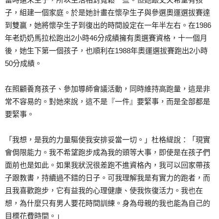
子，組建一個家庭。於是她計畫在懷孕生子與參選奧運選拔賽達
到雙贏，她將懷孕生子到復出的時間設定在一年半左右。在1986
年老奶奶馬拉松跑出2小時46分成績擁有奧選賽資格，十一個月
後，她生下第一個孩子，也順利在1988年奧運選拔賽跑出2小時
50分成績。
在照顧養育孩子、參加導師會議活動，同時維持高跑量，這是非
常不容易的。對她來說，這不是『一件』要緊事，而是全部都是
要緊事。
「我想，是我的力量驅使我安排妥當一切。」杜格緹說：「現實
會侷限能力。我不希望跑步成為我的頭等大事，即使是在孩子們
面前也是如此。如果我狀況很差跑不進資格內，我可以回家帶孩
子跟教書，持續過不錯的日子。可我理解我是有實力的跑者，而
且我喜歡跑步，它有益我的心理健康、使我恢復活力。我也在
想，為什麼只有男人要花時間訓練。身為母親的我也能為自己的
目標花費時間。」