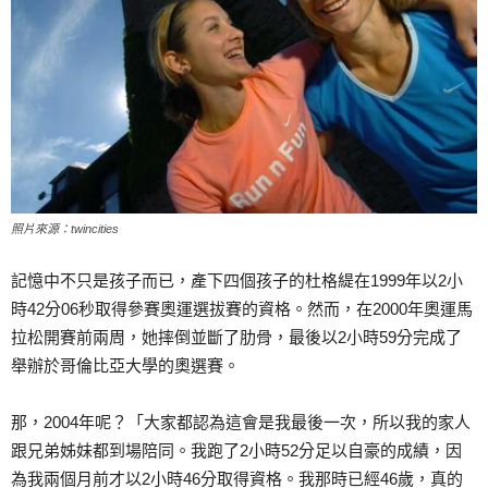
照片來源：twincities
記憶中不只是孩子而已，產下四個孩子的杜格緹在1999年以2小
時42分06秒取得參賽奧運選拔賽的資格。然而，在2000年奧運馬
拉松開賽前兩周，她摔倒並斷了肋骨，最後以2小時59分完成了
舉辦於哥倫比亞大學的奧選賽。
那，2004年呢？「大家都認為這會是我最後一次，所以我的家人
跟兄弟姊妹都到場陪同。我跑了2小時52分足以自豪的成績，因
為我兩個月前才以2小時46分取得資格。我那時已經46歲，真的