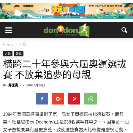
Home
人物
人物
報導
橫跨二十年參與六屆奧運選拔
賽 不放棄追夢的母親
By
鄭匡寓
-
2020年2月19日
1984年美國華盛頓舉辦了第一屆女子奧運馬拉松選拔賽，而貝
芙‧杜格緹(Bev Docherty)正是238名選手其中之一。因為第一屆
女子選拔賽具有歷史意義，致使選拔賽當天比較像是慶祝活動，