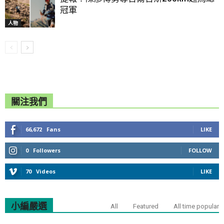
冠軍
人物
關注我們
66,672
Fans
LIKE
0
Followers
FOLLOW
70
Videos
LIKE
小編嚴選
All
Featured
All time popular