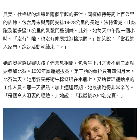
貝芙‧杜格緹的訓練是兩個早起的夥伴，同樣維持每周上百公里
的訓練，包含周末與周間安排18-28公里的長跑，法特雷克、山坡
跑及最多達16公里的乳酸門檻訓練。此外，她每天中午跑一個小
時。「沒有午睡，也沒有伸展或泡棉滾筒。」她笑說：「當我進
入家門，跑步活動就結束了。」
她的奧運選拔賽與孩子們息息相關，包含生下丹之後不到三周就
要參加比賽。1992年奧運選拔賽，第三胎的蘿拉只有四個月大。
比賽當天，她用髮夾將衛生棉條綁在水瓶上，交給管理補給桌的
工作人員。那一天很熱，加上適逢經期，她最後跑得非常辛苦。
「是個令人沮喪的經驗，」她說：「我最後以54名完賽。」